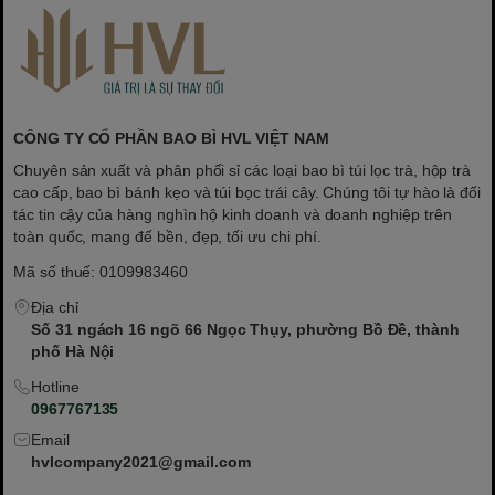
- Hoàn tiền nếu sản phẩm không giống với mô tả
- Hoàn tiền khi sản phẩm không giao đúng và giao thiếu
- Giao hàng trên toàn quốc, nhận hàng trả tiền
CÔNG TY CỔ PHẦN BAO BÌ HVL VIỆT NAM
Chuyên sản xuất và phân phối sỉ các loại bao bì túi lọc trà, hộp trà
cao cấp, bao bì bánh kẹo và túi bọc trái cây. Chúng tôi tự hào là đối
tác tin cậy của hàng nghìn hộ kinh doanh và doanh nghiệp trên
toàn quốc, mang đế bền, đẹp, tối ưu chi phí.
Mã số thuế: 0109983460
Địa chỉ
Số 31 ngách 16 ngõ 66 Ngọc Thụy, phường Bồ Đề, thành
phố Hà Nội
Hotline
0967767135
Email
hvlcompany2021@gmail.com