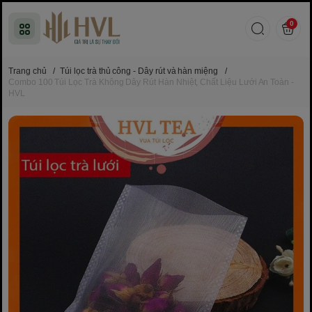
0
Trang chủ
/
Túi lọc trà thủ công - Dây rút và hàn miệng
/
Combo 100 Túi Lọc Trà Không Dây Rút Hàn Nhiệt, Chất Liệu Lưới An Toàn -
HVL