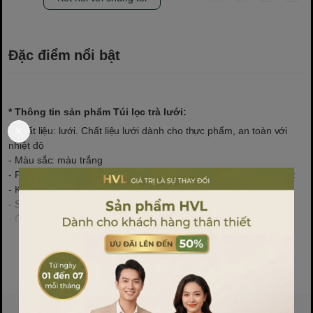
Đặc điểm nổi bật
* Thông tin sản phẩm Túi lọc trà lưới:
- Chất liệu: lưới. Chất liệu lưới dành cho thực phẩm, an toàn với
nhiệt độ
- Màu sắc: màu trắng
- Phân loại: Không dây buộc, quý khách dùng kèm máy hàn nhiệt
- Kích thước: nhiều kích thước
- Số lượng: 100 túi/sp
- Công dụng: Đựng được nhiều thứ như thuốc xông, thuốc ngâm
chân, nấu nước gội đầu, đựng thuốc bắc, lọc gia vị nồi lẩu, túi lọc
cafe, túi lọc đa năng, bột matcha túi lọc...
Xem thêm
* Đặc điểm sản phẩm Túi lọc trà lưới: