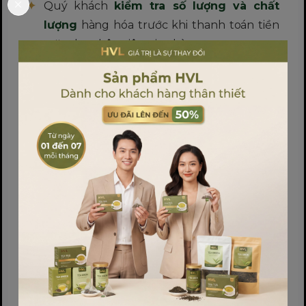
Quý khách
kiểm tra số lượng và chất
lượng
hàng hóa trước khi thanh toán tiền
mặt cho nhân viên giao hàng.
Hỗ trợ xử lý nhanh các vấn đề phát sinh
ngay tại thời điểm nhận hàng qua hotline
CSKH.
*Lưu ý: Đối với các đơn hàng sỉ số lượng lớn
hoặc hàng sản xuất theo yêu cầu riêng, quý
khách vui lòng liên hệ trực tiếp để thống nhất
phương thức đặt cọc và thanh toán chuyển
khoản.
HVL VIỆT NAM — GIÁ TRỊ LÀ SỰ THAY ĐỔI