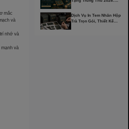
Tặng Trung Thu 2026:
Giải Pháp Cho Doanh
Nghiệp
cơ mắc
Dịch Vụ In Tem Nhãn Hộp
 mạch và
Trà Trọn Gói, Thiết Kế
Chuẩn Thương Hiệu
trí nhớ và
e mạnh và