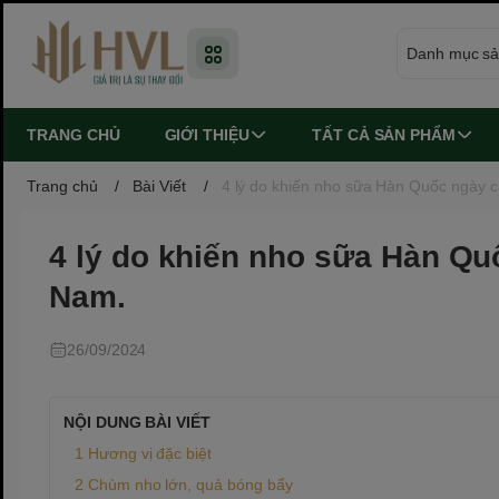
TRANG CHỦ
GIỚI THIỆU
TẤT CẢ SẢN PHẨM
Trang chủ
/
Bài Viết
/
4 lý do khiến nho sữa Hàn Quốc ngày c
4 lý do khiến nho sữa Hàn Qu
Nam.
26/09/2024
NỘI DUNG BÀI VIẾT
Hương vị đặc biệt
Chùm nho lớn, quả bóng bẩy