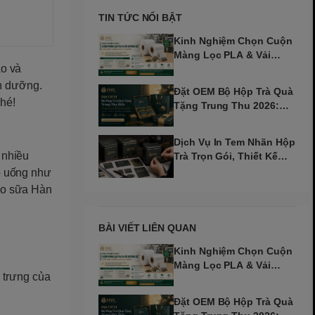
TIN TỨC NỔI BẬT
Kinh Nghiệm Chọn Cuộn
Màng Lọc PLA & Vải
ào và
Không Dệt Cho Máy Tự
Động
nh dưỡng.
Đặt OEM Bộ Hộp Trà Quà
nhé!
Tặng Trung Thu 2026:
Giải Pháp Cho Doanh
Nghiệp
Dịch Vụ In Tem Nhãn Hộp
 nhiều
Trà Trọn Gói, Thiết Kế
Chuẩn Thương Hiệu
ồ uống như
ho sữa Hàn
BÀI VIẾT LIÊN QUAN
Kinh Nghiệm Chọn Cuộn
Màng Lọc PLA & Vải
 trưng của
Không Dệt Cho Máy Tự
Động
Đặt OEM Bộ Hộp Trà Quà