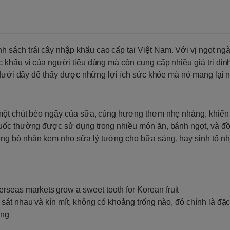
ách trái cây nhập khẩu cao cấp tại Việt Nam. Với vị ngọt ng
 khẩu vị của người tiêu dùng mà còn cung cấp nhiều giá trị di
t dưới đây để thấy được những lợi ích sức khỏe mà nó mang lại 
 một chút béo ngậy của sữa, cùng hương thơm nhẹ nhàng, khiến
Quốc thường được sử dụng trong nhiều món ăn, bánh ngọt, và đ
ng bò nhân kem nho sữa lý tưởng cho bữa sáng, hay sinh tố n
sát nhau và kín mít, không có khoảng trống nào, đó chính là đặc
dùng