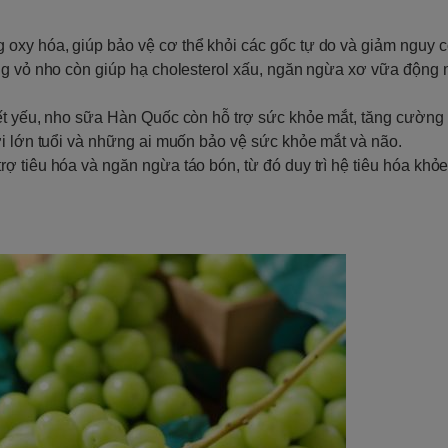
oxy hóa, giúp bảo vệ cơ thể khỏi các gốc tự do và giảm nguy 
ong vỏ nho còn giúp hạ cholesterol xấu, ngăn ngừa xơ vữa động
ết yếu, nho sữa Hàn Quốc còn hỗ trợ sức khỏe mắt, tăng cường 
ời lớn tuổi và những ai muốn bảo vệ sức khỏe mắt và não.
ợ tiêu hóa và ngăn ngừa táo bón, từ đó duy trì hệ tiêu hóa khỏ