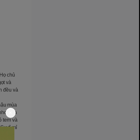
 Họ chủ
ọt và
ên đều và
 hậu mùa
 nho sữa
ó tem và
Sự tỉ mỉ