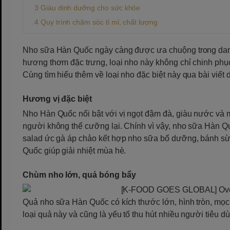
Giàu dinh dưỡng cho sức khỏe
Quy trình chăm sóc tỉ mỉ, chất lượng
Nho sữa Hàn Quốc ngày càng được ưa chuộng trong danh s
hương thơm đặc trưng, loại nho này không chỉ chinh phục
Cùng tìm hiểu thêm về loại nho đặc biệt này qua bài viế
Hương vị đặc biệt
Nho Hàn Quốc nổi bật với vị ngọt đậm đà, giàu nước và
người không thể cưỡng lại. Chính vì vậy, nho sữa Hàn 
salad ức gà áp chảo kết hợp nho sữa bổ dưỡng, bánh sừ
Quốc giúp giải nhiệt mùa hè.
Chùm nho lớn, quả bóng bẩy
Quả nho sữa Hàn Quốc có kích thước lớn, hình tròn, mọc 
loại quả này và cũng là yếu tố thu hút nhiều người tiêu 