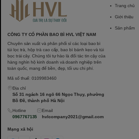
Trang chủ
Giới thiệu
Sản phẩm
CÔNG TY CỔ PHẦN BAO BÌ HVL VIỆT NAM
Chuyên sản xuất và phân phối sỉ các loại bao bì
túi lọc trà, hộp trà cao cấp, bao bì bánh kẹo và túi
bọc trái cây. Chúng tôi tự hào là đối tác tin cậy của
hàng nghìn hộ kinh doanh và doanh nghiệp trên
toàn quốc, mang đế bền, đẹp, tối ưu chi phí.
Mã số thuế: 0109983460
Địa chỉ
Số 31 ngách 16 ngõ 66 Ngọc Thụy, phường
Bồ Đề, thành phố Hà Nội
Hotline
Email
0967767135
hvlcompany2021@gmail.com
Mạng xã hội