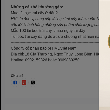
Những câu hỏi thường gặp:
Mua túi bọc trái cây ở đâu?
HVL là đơn vị cung câp túi bọc trái cây toàn quốc. Với h
cấp tới khách hàng những sản phẩm chất lượng cao.
Mẫu 100 túi bọc trái cây
: mua ngay tại đây
Túi bọc trái cây đang được ưa chuộng nhất hiện nay
: th
----------------------------------------------------------------------------
Công ty cổ phần bao bì HVL Việt Nam
Địa chỉ: 18 Gia Thượng, Ngọc Thụy, Long Biên, Hà Nội
Hotline: 0902159826 hoặc 0969830250
Chia sẻ