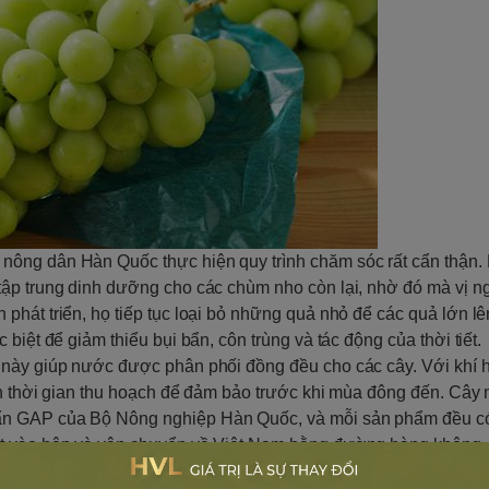
nông dân Hàn Quốc thực hiện quy trình chăm sóc rất cẩn thận.
ập trung dinh dưỡng cho các chùm nho còn lại, nhờ đó mà vị ng
phát triển, họ tiếp tục loại bỏ những quả nhỏ để các quả lớn l
biệt để giảm thiểu bụi bẩn, côn trùng và tác động của thời tiết.
u này giúp nước được phân phối đồng đều cho các cây. Với khí
án thời gian thu hoạch để đảm bảo trước khi mùa đông đến. Cây
ẩn GAP của Bộ Nông nghiệp Hàn Quốc, và mỗi sản phẩm đều c
ặt vào hộp và vận chuyển về Việt Nam bằng đường hàng không. 
 nho sữa Shine Muscat Hàn Quốc.