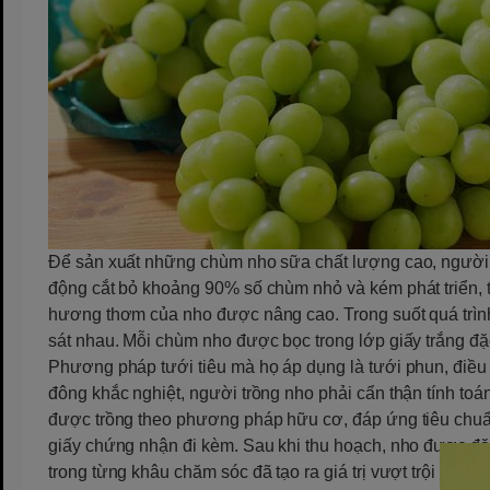
Để sản xuất những chùm nho sữa chất lượng cao, người 
động cắt bỏ khoảng 90% số chùm nhỏ và kém phát triển, t
hương thơm của nho được nâng cao. Trong suốt quá trình 
sát nhau. Mỗi chùm nho được bọc trong lớp giấy trắng đặc 
Phương pháp tưới tiêu mà họ áp dụng là tưới phun, điề
đông khắc nghiệt, người trồng nho phải cẩn thận tính to
được trồng theo phương pháp hữu cơ, đáp ứng tiêu chu
giấy chứng nhận đi kèm. Sau khi thu hoạch, nho được đ
trong từng khâu chăm sóc đã tạo ra giá trị vượt trội cho