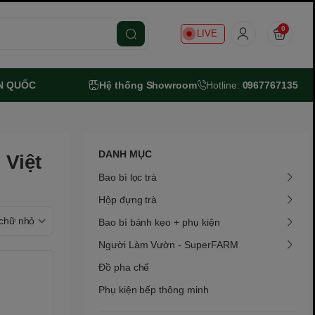
0
LIVE
N QUỐC
Hệ thống Showroom
Hotline:
0967767135
DANH MỤC
 Việt
Bao bì lọc trà
Hộp đựng trà
Bao bì bánh kẹo + phụ kiện
Người Làm Vườn - SuperFARM
Đồ pha chế
Phụ kiện bếp thông minh