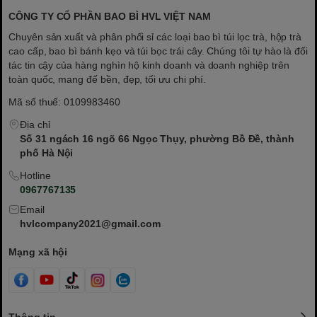
CÔNG TY CỔ PHẦN BAO BÌ HVL VIỆT NAM
Chuyên sản xuất và phân phối sỉ các loại bao bì túi lọc trà, hộp trà
cao cấp, bao bì bánh kẹo và túi bọc trái cây. Chúng tôi tự hào là đối
tác tin cậy của hàng nghìn hộ kinh doanh và doanh nghiệp trên
toàn quốc, mang đế bền, đẹp, tối ưu chi phí.
Mã số thuế: 0109983460
Địa chỉ
Số 31 ngách 16 ngõ 66 Ngọc Thụy, phường Bồ Đề, thành
phố Hà Nội
Hotline
0967767135
Email
hvlcompany2021@gmail.com
Mạng xã hội
Thông tin