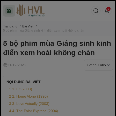
0
Trang chủ
/
Bài Viết
/
5 bộ phim mùa Giáng sinh kinh điển xem hoài không chán
5 bộ phim mùa Giáng sinh kinh
điển xem hoài không chán
21/12/2023
NỘI DUNG BÀI VIẾT
1. Elf (2003)
2. Home Alone (1990)
3. Love Actually (2003)
4. The Polar Express (2004)