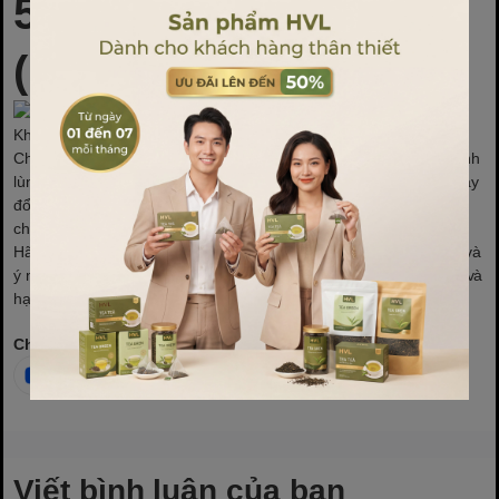
5. A Christmas Carol
(1984)
Khám phá câu chuyện kinh điển của Charles Dickens với A
Christmas Carol. Câu chuyện về Scrooge, một người đàn ông lạnh
lùng, nhận được sự chấn thương từ ba tinh linh Giáng sinh để thay
đổi cuộc sống của mình, làm cho bộ phim này trở thành một lựa
chọn lý tưởng để khám phá ý nghĩa thực sự của mùa lễ.
Hãy cùng bắt đầu mùa lễ hội của bạn với những bộ phim ấm áp và
ý nghĩa này. Chúc bạn có một mùa Giáng sinh tràn đầy niềm vui và
hạnh phúc!
Chia sẻ
Viết bình luận của bạn