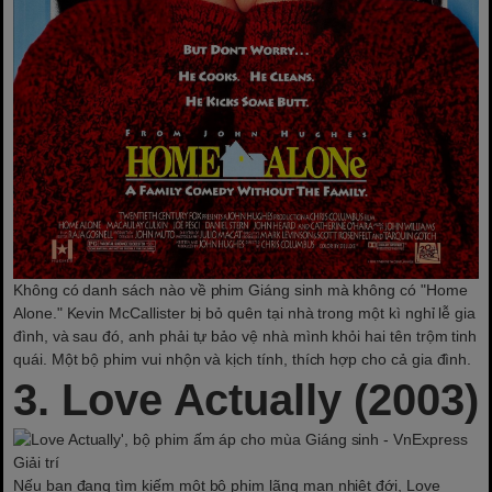
Không có danh sách nào về phim Giáng sinh mà không có "Home
Alone." Kevin McCallister bị bỏ quên tại nhà trong một kì nghỉ lễ gia
đình, và sau đó, anh phải tự bảo vệ nhà mình khỏi hai tên trộm tinh
quái. Một bộ phim vui nhộn và kịch tính, thích hợp cho cả gia đình.
3. Love Actually (2003)
Nếu bạn đang tìm kiếm một bộ phim lãng mạn nhiệt đới, Love