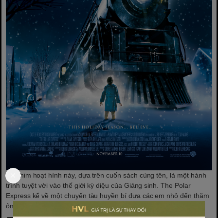
Bộ phim hoạt hình này, dựa trên cuốn sách cùng tên, là một hành
trình tuyệt vời vào thế giới kỳ diệu của Giáng sinh. The Polar
Express kể về một chuyến tàu huyền bí đưa các em nhỏ đến thăm
ông già Noel và nhận ra ý nghĩa thực sự của tình yêu và lòng tin.