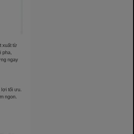
t xuất từ
i pha,
ưởng ngay
lợi tối ưu.
ơm ngon.