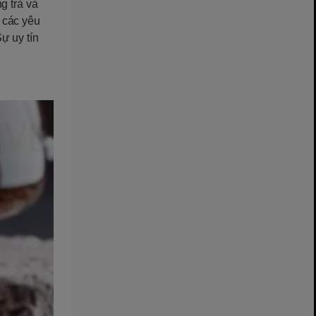
g trà và
 các yêu
ự uy tín