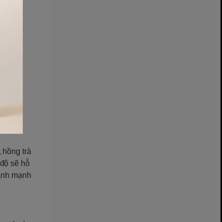
 hồng trà
 độ sẽ hỗ
lành mạnh