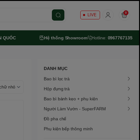
0
LIVE
N QUỐC
Hệ thống Showroom
Hotline:
0967767135
DANH MỤC
Bao bì lọc trà
Hộp đựng trà
Bao bì bánh kẹo + phụ kiện
Người Làm Vườn - SuperFARM
Đồ pha chế
Phụ kiện bếp thông minh