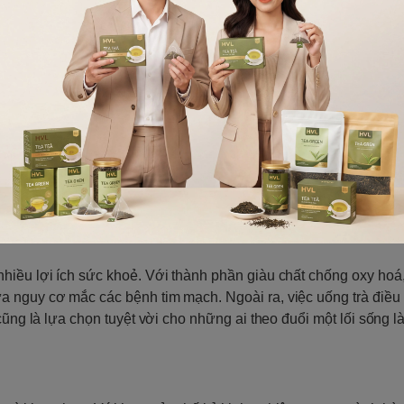
hiều lợi ích sức khoẻ. Với thành phần giàu chất chống oxy hoá,
a nguy cơ mắc các bệnh tim mạch. Ngoài ra, việc uống trà điều
 cũng là lựa chọn tuyệt vời cho những ai theo đuổi một lối sống 