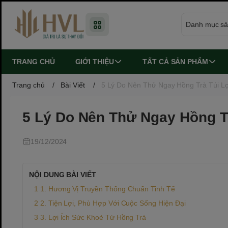
TRANG CHỦ
GIỚI THIỆU
TẤT CẢ SẢN PHẨM
Trang chủ
/
Bài Viết
/
5 Lý Do Nên Thử Ngay Hồng Trà Túi Lọ
5 Lý Do Nên Thử Ngay Hồng Tr
19/12/2024
NỘI DUNG BÀI VIẾT
1. Hương Vị Truyền Thống Chuẩn Tinh Tế
2. Tiện Lợi, Phù Hợp Với Cuộc Sống Hiện Đại
3. Lợi Ích Sức Khoẻ Từ Hồng Trà