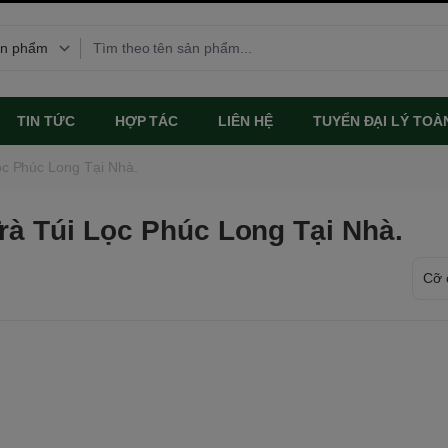
TIN TỨC
HỢP TÁC
LIÊN HỆ
TUYỂN ĐẠI LÝ TOÀ
c Phúc Long Tại Nhà.
à Túi Lọc Phúc Long Tại Nhà.