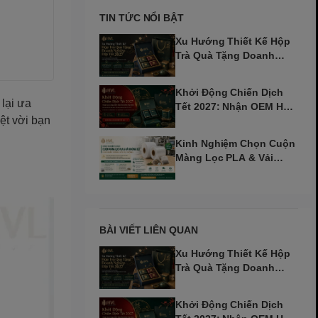
TIN TỨC NỔI BẬT
Xu Hướng Thiết Kế Hộp
Trà Quà Tặng Doanh
Nghiệp Dịp Tết 2027
Khởi Động Chiến Dịch
 lại ưa
Tết 2027: Nhận OEM Hộp
yệt vời bạn
Trà Đinh Mùi Sớm
Kinh Nghiệm Chọn Cuộn
Màng Lọc PLA & Vải
Không Dệt Cho Máy Tự
Động
BÀI VIẾT LIÊN QUAN
Xu Hướng Thiết Kế Hộp
Trà Quà Tặng Doanh
Nghiệp Dịp Tết 2027
Khởi Động Chiến Dịch