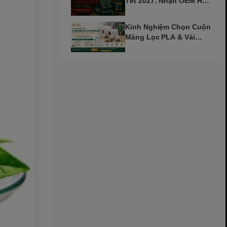
Tết 2027: Nhận OEM Hộp
Trà Đinh Mùi Sớm
Kinh Nghiệm Chọn Cuộn
Màng Lọc PLA & Vải
Không Dệt Cho Máy Tự
Động