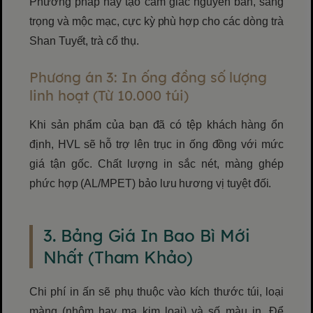
Phương pháp này tạo cảm giác nguyên bản, sang
trọng và mộc mạc, cực kỳ phù hợp cho các dòng trà
Shan Tuyết, trà cổ thụ.
Phương án 3: In ống đồng số lượng
linh hoạt (Từ 10.000 túi)
Khi sản phẩm của bạn đã có tệp khách hàng ổn
định, HVL sẽ hỗ trợ lên trục in ống đồng với mức
giá tận gốc. Chất lượng in sắc nét, màng ghép
phức hợp (AL/MPET) bảo lưu hương vị tuyệt đối.
3. Bảng Giá In Bao Bì Mới
Nhất (Tham Khảo)
Chi phí in ấn sẽ phụ thuộc vào kích thước túi, loại
màng (nhôm hay mạ kim loại) và số màu in. Để