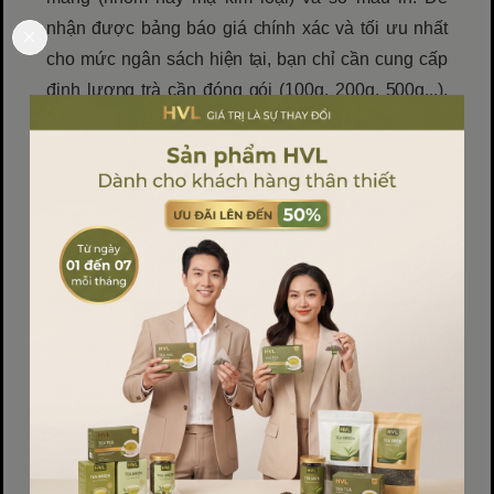
nhận được bảng báo giá chính xác và tối ưu nhất
cho mức ngân sách hiện tại, bạn chỉ cần cung cấp
định lượng trà cần đóng gói (100g, 200g, 500g...),
HVL sẽ lo phần còn lại.
Nhận Báo Giá In Ấn Chi
Tiết 2026 Ngay Hôm Nay
Hãy biến ý tưởng thương hiệu thành hiện
thực với chi phí tối ưu nhất.
📍 Trụ sở Tổng kho: Long Biên, Hà Nội
📞 Website: www.baobihvl.com