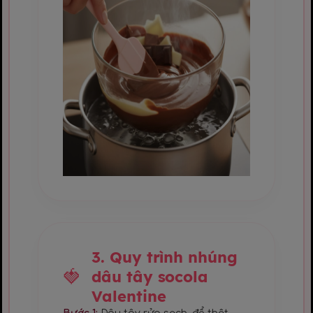
3. Quy trình nhúng
dâu tây socola
Valentine