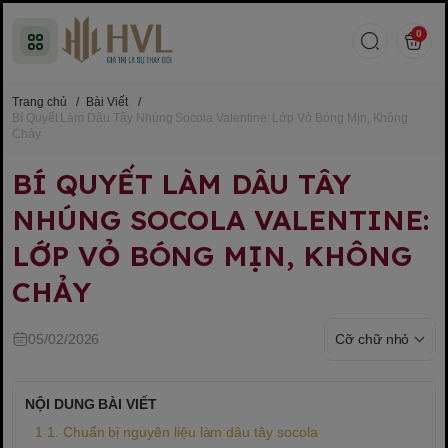
0
Trang chủ
/
Bài Viết
/
Bí Quyết Làm Dâu Tây Nhúng Socola Valentine: Lớp Vỏ Bóng Mịn, Không
Chảy
BÍ QUYẾT LÀM DÂU TÂY
NHÚNG SOCOLA VALENTINE:
LỚP VỎ BÓNG MỊN, KHÔNG
CHẢY
05/02/2026
NỘI DUNG BÀI VIẾT
1. Chuẩn bị nguyên liệu làm dâu tây socola