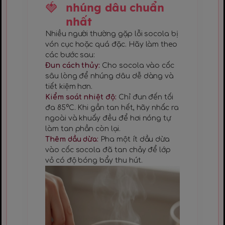
nhúng dâu chuẩn
nhất
Nhiều người thường gặp lỗi socola bị
vón cục hoặc quá đặc. Hãy làm theo
các bước sau:
Đun cách thủy:
Cho socola vào cốc
sâu lòng để nhúng dâu dễ dàng và
tiết kiệm hơn.
Kiểm soát nhiệt độ:
Chỉ đun đến tối
đa 85°C. Khi gần tan hết, hãy nhấc ra
ngoài và khuấy đều để hơi nóng tự
làm tan phần còn lại.
Thêm dầu dừa:
Pha một ít dầu dừa
vào cốc socola đã tan chảy để lớp
vỏ có độ bóng bẩy thu hút.