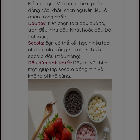
Để món quà Valentine thêm phần
đẳng cấp, khâu chọn nguyên liệu là
quan trọng nhất:
Dâu tây:
Nên chọn loại dâu quả to,
tròn đều (như dâu Nhật hoặc dâu Đà
Lạt loại 1).
Socola:
Bạn có thể kết hợp nhiều loại
như socola trắng, socola sữa và
socola dâu (màu hồng).
Dầu dừa tinh khiết:
Đây là "vũ khí bí
mật" giúp lớp socola bóng mịn và
không bị khô cứng.