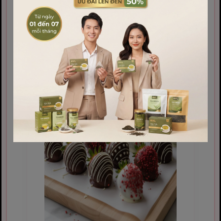
trái tim.
Vẽ họa tiết:
Những chấm bi nhỏ hoặc
hình trái tim sẽ khiến món quà trở
nên tinh tế hơn.