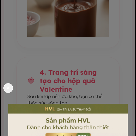
4. Trang trí sáng
tạo cho hộp quà
Valentine
Sau khi lớp nền đã khô, bạn có thể
thỏa sức sáng tạo:
Vẽ vân socola:
Dùng socola màu
tương phản vẽ những đường zic-zac
mảnh.
Rắc topping:
Sử dụng vụn dâu tây
sấy, cốm màu hoặc hạt đường hình