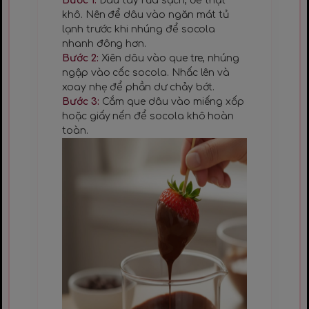
Bước 1:
Dâu tây rửa sạch, để thật
khô. Nên để dâu vào ngăn mát tủ
lạnh trước khi nhúng để socola
nhanh đông hơn.
Bước 2:
Xiên dâu vào que tre, nhúng
ngập vào cốc socola. Nhấc lên và
xoay nhẹ để phần dư chảy bớt.
Bước 3:
Cắm que dâu vào miếng xốp
hoặc giấy nến để socola khô hoàn
toàn.