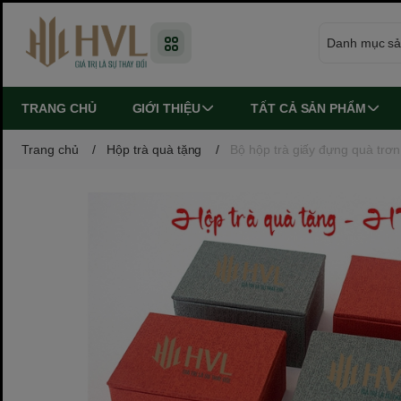
TRANG CHỦ
GIỚI THIỆU
TẤT CẢ SẢN PHẨM
Trang chủ
/
Hộp trà quà tặng
/
Bộ hộp trà giấy đựng quà tr