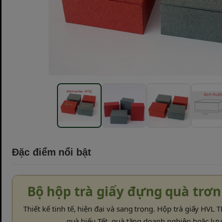
Đặc điểm nổi bật
Bộ hộp trà giấy đựng quà trơ
Thiết kế tinh tế, hiện đại và sang trọng. Hộp trà giấy HVL 
quà biếu Tết, quà tặng doanh nghiệp hoặc lưu