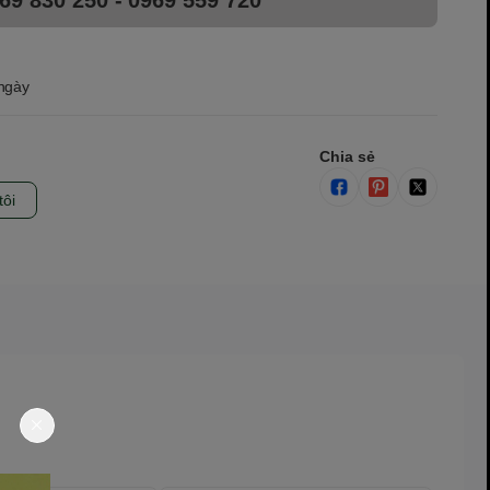
 ngày
Chia sẻ
tôi