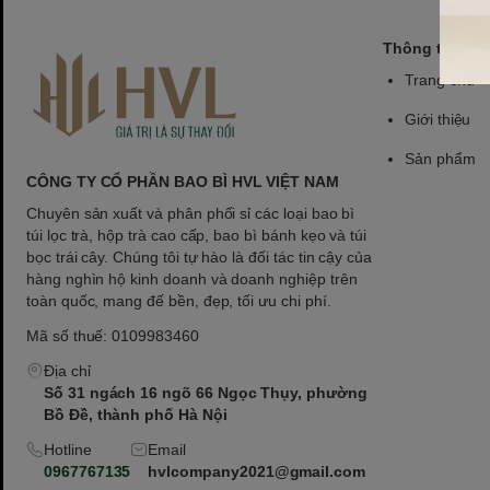
Câu hỏi thường gặp
Hộp có thể đựng loại trà nào?
Thông tin
Hộp giấy HVL TEA có thể đựng trà khô, trà túi lọc, cà phê rang 
Trang chủ
dụng cho biếu tặng.
Giới thiệu
Có thể in logo và đổi màu hộp không?
HVL TEA hỗ trợ in logo, ép nhũ và tùy chỉnh màu hộp theo yêu c
Sản phẩm
CÔNG TY CỔ PHẦN BAO BÌ HVL VIỆT NAM
Hộp có bền không?
Hộp được làm từ giấy cứng cao cấp, phủ vân chống xước và có
Chuyên sản xuất và phân phối sỉ các loại bao bì
túi lọc trà, hộp trà cao cấp, bao bì bánh kẹo và túi
dáng đẹp khi vận chuyển.
bọc trái cây. Chúng tôi tự hào là đối tác tin cậy của
hàng nghìn hộ kinh doanh và doanh nghiệp trên
toàn quốc, mang đế bền, đẹp, tối ưu chi phí.
Mã số thuế: 0109983460
Địa chỉ
Số 31 ngách 16 ngõ 66 Ngọc Thụy, phường
Bồ Đề, thành phố Hà Nội
Hotline
Email
0967767135
hvlcompany2021@gmail.com