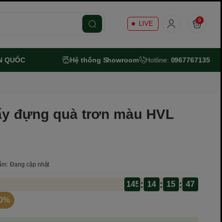
0
LIVE
N QUỐC
Hệ thống Showroom
Hotline:
0967767135
iấy đựng quà trơn màu HVL
ẩm:
Đang cập nhật
:
:
:
145
14
30%