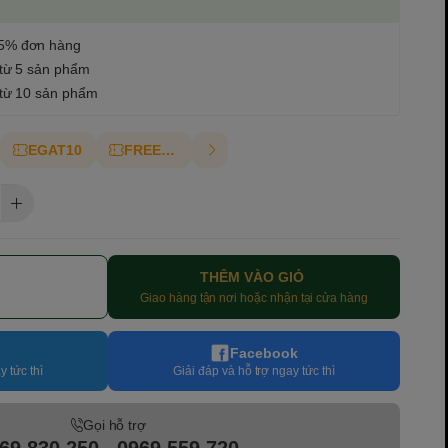
5% đơn hàng
 từ 5 sản phẩm
 từ 10 sản phẩm
EGAT10
FREESHIP
THÊM VÀO GIỎ
Giao hàng tận nơi hoặc nhận tại cửa hàng
Facebook
y tức thì
Giải đáp và hỗ trợ ngay tức thì
Gọi hỗ trợ
69 830 250 - 0969 559 720