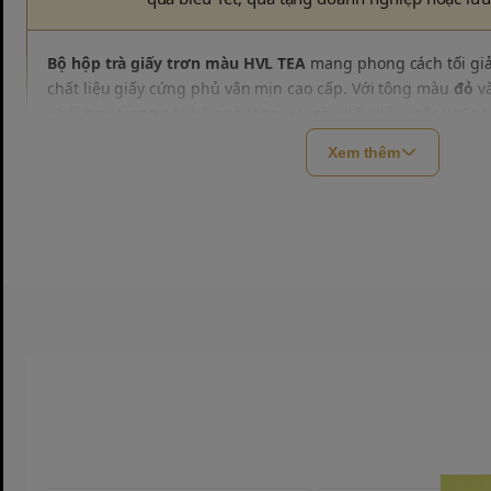
Bộ hộp trà giấy trơn màu HVL TEA
mang phong cách tối giả
chất liệu giấy cứng phủ vân mịn cao cấp. Với tông màu
đỏ
v
phối hợp trong các bộ quà tặng trà, cà phê, thảo mộc hoặc
thiết kế vuông vức, nắp đậy khít giúp bảo vệ trà bên trong v
Xem thêm
khi mở hộp.
HVL TEA nhận in logo, ép nhũ vàng hoặc dán tem thương hi
nghiệp xây dựng hình ảnh chuyên nghiệp và ấn tượng tron
Thông tin sản phẩm
Kích thước
95 x 75 x 50 mm
Chất liệu
Giấy cứng cao cấp, phủ vân mịn
Màu sắc
Đỏ, xám
Kiểu dáng
Hộp nắp rời, trơn màu hiện đại
Công dụng
Đựng trà, cà phê, bánh kẹo, qu