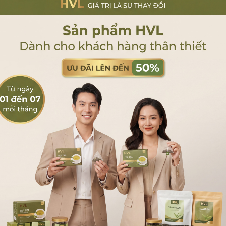
 hiệu
trà HVL TEA.
i cầm tay.
Sản phẩm cùng phân khúc
 khách hàng.
HVL TEA nhận sản xuất
hiệp.
lớn