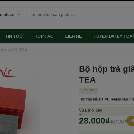
TIN TỨC
HỢP TÁC
LIÊN HỆ
TUYỂN ĐẠI LÝ TOÀ
ơn màu HVL TEA
Bộ hộp trà g
TEA
So sánh
Thương hiệu:
HVL Tea
Mã sản ph
Vừa mở bán
28.000₫
-
40.000₫