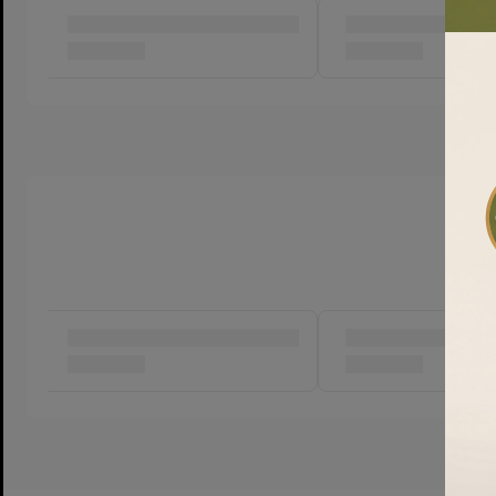
Tùy chọn in logo
In lụa, ép nhũ, dán tem thương
Ưu điểm nổi bật
Thiết kế tối giản, hiện đại và dễ phối trong bộ quà tặng 
Giữ dáng hộp tốt, chống móp méo khi vận chuyển.
Bề mặt giấy vân mịn cao cấp, tạo cảm giác sang trọng kh
Dễ dàng in logo thương hiệu giúp tăng tính nhận diện.
Phù hợp làm quà biếu Tết, hội nghị, quà tặng đối tác và
Lưu ý:
Kích thước có thể chênh lệch nhẹ do đo thủ công. 
theo yêu cầu về màu sắc và in ấn logo riêng cho doanh ng
Liên hệ HVL TEA để đặt số lượng 