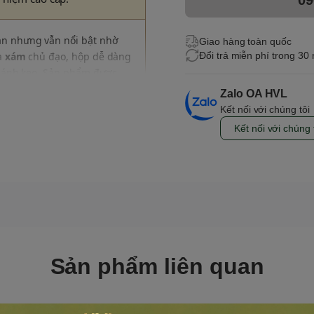
n nhưng vẫn nổi bật nhờ
Giao hàng toàn quốc
à
xám
chủ đạo, hộp dễ dàng
Đổi trả miễn phí trong 30
 bánh kẹo. Sản phẩm được
à tạo cảm giác sang trọng
Zalo OA HVL
Kết nối với chúng tôi
ệu theo yêu cầu giúp doanh
Kết nối với chúng 
g mắt khách hàng.
Sản phẩm liên quan
à biếu nhỏ