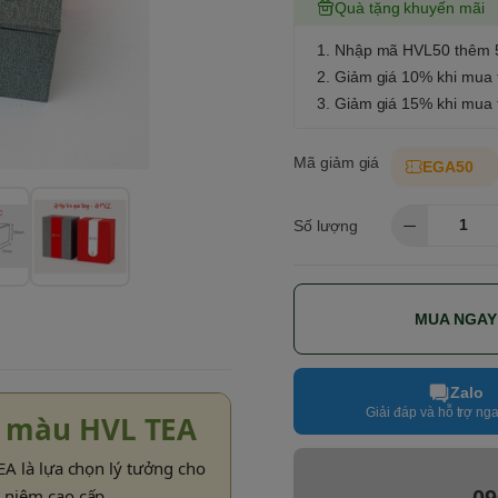
Quà tặng khuyến mãi
1. Nhập mã HVL50 thêm 
2. Giảm giá 10% khi mua
3. Giảm giá 15% khi mua
Mã giảm giá
EGA50
Số lượng
MUA NGAY
Zalo
Giải đáp và hỗ trợ nga
n màu HVL TEA
TEA là lựa chọn lý tưởng cho
 niệm cao cấp.
09