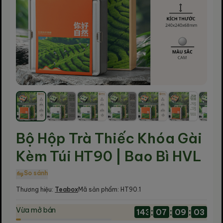
Bộ Hộp Trà Thiếc Khóa Gài
Kèm Túi HT90 | Bao Bì HVL
So sánh
Thương hiệu:
Teabox
Mã sản phẩm:
HT90.1
Vừa mở bán
:
:
:
143
07