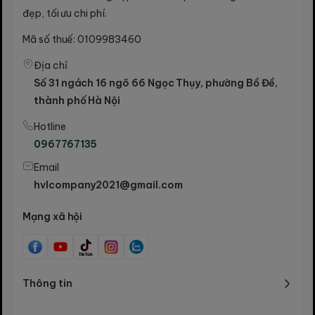
Thông số kỹ
đẹp, tối ưu chi phí.
Mã số thuế: 0109983460
thuật Bộ Hộp
Địa chỉ
Số 31 ngách 16 ngõ 66 Ngọc Thụy, phường Bồ Đề,
HT90
thành phố Hà Nội
Hotline
0967767135
Hạng mục
Kích thước & Chi tiết
Email
hvlcompany2021@gmail.com
Kích thước
240 x 240 x 68 mm (Vuông
hộp thiếc
rộng, khóa gài hai bên)
Mạng xã hội
Kích thước
250 x 80 x 270 mm (Đựng
túi giấy
vừa khít hộp thiếc)
Thông tin
Kích thước
Size Lớn: 95 x 175 mm | Size