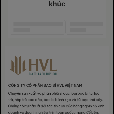
khúc
Phiên Bản Xanh
(Hello Nature)
Mang vẻ đẹp hiện đại, thanh lịch với tông
xanh nhẹ, kết hợp đai giấy tạo điểm nhấn
cho hộp.
Phiên Bản Cam
(Sắc Màu Rực Rỡ)
CÔNG TY CỔ PHẦN BAO BÌ HVL VIỆT NAM
Sự phối hợp mạnh mẽ giữa vỏ thiếc và đai
giấy cam, tạo điểm nhấn ấn tượng, nổi bật
Chuyên sản xuất và phân phối sỉ các loại bao bì túi lọc
trên mọi kệ trưng bày.
trà, hộp trà cao cấp, bao bì bánh kẹo và túi bọc trái cây.
Chúng tôi tự hào là đối tác tin cậy của hàng nghìn hộ kinh
doanh và doanh nghiệp trên toàn quốc, mang đế bền,