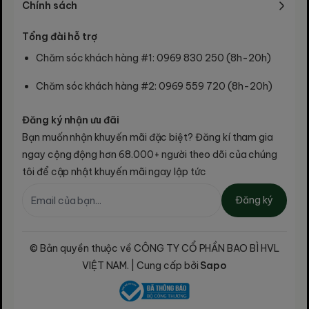
túi trà bên
Chính sách
Nhỏ: 80 x 165 mm
trong
Tổng đài hỗ trợ
Thiết kế khóa gài chắc
Đặc điểm
Chăm sóc khách hàng #1: 0969 830 250 (8h-20h)
chắn, kín khí, in họa tiết đồi
nổi bật
trà xanh mát.
Chăm sóc khách hàng #2: 0969 559 720 (8h-20h)
Đăng ký nhận ưu đãi
Hộp thiếc HT90 sở hữu thiết kế vuông lớn, cho phép
Bạn muốn nhận khuyến mãi đặc biệt? Đăng kí tham gia
bạn đóng gói linh hoạt 02 túi trà bên trong với khay
ngay cộng động hơn 68.000+ người theo dõi của chúng
định hình chuyên nghiệp. Túi giấy đi kèm có quai
tôi để cập nhật khuyến mãi ngay lập tức
xách chắc chắn, họa tiết đồi chè trải dài tạo cảm
giác xanh tươi, sạch và đẳng cấp.
Đăng ký
© Bản quyền thuộc về CÔNG TY CỔ PHẦN BAO BÌ HVL
XEM BÁO GIÁ SỈ TẠI
VIỆT NAM. | Cung cấp bởi
Sapo
BAOBIHVL.COM