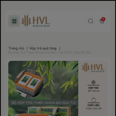
0
Trang chủ
/
Hộp trà quà tặng
/
Bộ Hộp Trà Thiếc Khóa Gài Kèm Túi HT90 | Bao Bì HVL