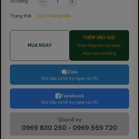
Số lượng
Trạng thái
còn 1 sản phẩm
THÊM VÀO GIỎ
MUA NGAY
Giao hàng tận nơi hoặc
nhận tại cửa hàng
Zalo
Giải đáp và hỗ trợ ngay tức thì
Facebook
Giải đáp và hỗ trợ ngay tức thì
Gọi hỗ trợ
0969 830 250 - 0969 559 720