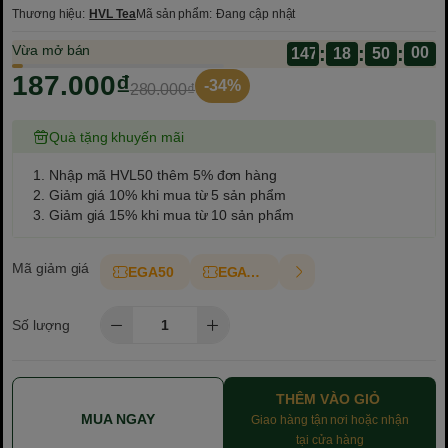
Thương hiệu:
HVL Tea
Mã sản phẩm:
Đang cập nhật
Vừa mở bán
:
:
:
147
18
187.000₫
-34%
280.000₫
Quà tặng khuyến mãi
1. Nhập mã HVL50 thêm 5% đơn hàng
2. Giảm giá 10% khi mua từ 5 sản phẩm
3. Giảm giá 15% khi mua từ 10 sản phẩm
Mã giảm giá
EGA50
EGAT10
Số lượng
THÊM VÀO GIỎ
MUA NGAY
Giao hàng tận nơi hoặc nhận
tại cửa hàng