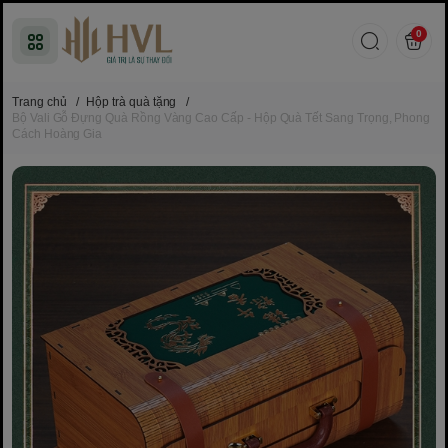
0
Trang chủ
/
Hộp trà quà tặng
/
Bộ Vali Gỗ Đựng Quà Rồng Vàng Cao Cấp - Hộp Quà Tết Sang Trọng, Phong
Cách Hoàng Gia