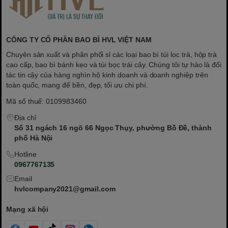
Thiết kế vali gỗ tinh xảo, tông màu nâu trầm
phối bảng xanh ngọc in hoạ tiết rồng vàng
CÔNG TY CỔ PHẦN BAO BÌ HVL VIỆT NAM
kim. Tay xách da thật kết hợp chốt khoá kim
Chuyên sản xuất và phân phối sỉ các loại bao bì túi lọc trà, hộp trà
loại tạo cảm giác chắc chắn và đẳng cấp.
cao cấp, bao bì bánh kẹo và túi bọc trái cây. Chúng tôi tự hào là đối
tác tin cậy của hàng nghìn hộ kinh doanh và doanh nghiệp trên
Hộp có thể tái sử dụng nhiều lần, bền bỉ và
toàn quốc, mang đế bền, đẹp, tối ưu chi phí.
thân thiện với môi trường.
Mã số thuế: 0109983460
Địa chỉ
🎁 Thông tin chi tiết sản phẩm
Số 31 ngách 16 ngõ 66 Ngọc Thụy, phường Bồ Đề, thành
phố Hà Nội
Chất liệu:
Gỗ tre ép cao cấp, da PU, chi
Hotline
tiết kim loại
0967767135
Kích thước hộp:
34 × 26 × 22,5 cm
Email
Màu sắc:
Nâu gỗ tự nhiên phối xanh ngọc
hvlcompany2021@gmail.com
Họa tiết:
Rồng vàng kim – biểu trưng cho
Mạng xã hội
thịnh vượng