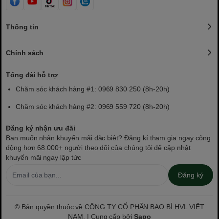
Tay cầm:
Da cao cấp kết hợp chốt kim
loại chắc chắn
Thông tin
Ứng dụng:
Đựng quà Tết, đặc sản, trà,
bánh kẹo, rượu hoặc quà biếu sang trọng
Chính sách
💚 Ưu điểm nổi bật
Tổng đài hỗ trợ
Chăm sóc khách hàng #1: 0969 830 250 (8h-20h)
Thiết kế vali độc đáo – sang trọng, khác
biệt so với hộp giấy truyền thống
Chăm sóc khách hàng #2: 0969 559 720 (8h-20h)
Chất liệu gỗ dày, vân tre tự nhiên – bền bỉ,
Đăng ký nhận ưu đãi
thân thiện môi trường
Bạn muốn nhận khuyến mãi đặc biệt? Đăng kí tham gia ngay cộng
động hơn 68.000+ người theo dõi của chúng tôi để cập nhật
Trang trí họa tiết rồng vàng khắc laser tinh
khuyến mãi ngay lập tức
xảo – biểu tượng tài lộc
Đăng ký
Tay xách da thật kết hợp khoá kim loại –
dễ mang, bền và đẳng cấp
© Bản quyền thuộc về CÔNG TY CỔ PHẦN BAO BÌ HVL VIỆT
Có thể tái sử dụng làm hộp lưu trữ hoặc
NAM. | Cung cấp bởi
Sapo