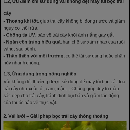
1.2, Ưu điểm khi sử dụng vải không dệt may túi bọc trái
cây
- Thoáng khí tốt
, giúp trái cây không bị đọng nước và giảm
nguy cơ thối rữa.
- Chống tia UV
, bảo vệ trái cây khỏi ánh nắng gay gắt.
- Ngăn côn trùng hiệu quả
, hạn chế sự xâm nhập của ruồi
vàng, sâu bệnh.
- Thân thiện với môi trường
, có thể tái sử dụng hoặc phân
hủy nhanh chóng.
1.3, Ứng dụng trong nông nghiệp
Vải không dệt thường được sử dụng để may túi bọc các loại
trái cây như xoài, ổi, cam, mận… Chúng giúp duy trì màu
sắc đẹp cho trái cây, tránh dính bụi bẩn và giảm tác động
của thuốc bảo vệ thực vật.
2. Vải lưới – Giải pháp bọc trái cây thông thoáng