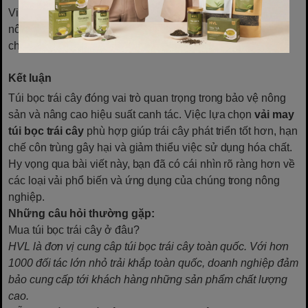
Việc lựa chọn loại vải phù hợp giúp nâng cao chất lượng
nông sản, giảm thất thoát do sâu bệnh và tiết kiệm chi phí
cho nhà vườn.
Kết luận
Túi bọc trái cây đóng vai trò quan trọng trong bảo vệ nông
sản và nâng cao hiệu suất canh tác. Việc lựa chọn
vải may
túi bọc trái cây
phù hợp giúp trái cây phát triển tốt hơn, hạn
chế côn trùng gây hại và giảm thiểu việc sử dụng hóa chất.
Hy vọng qua bài viết này, bạn đã có cái nhìn rõ ràng hơn về
các loại vải phổ biến và ứng dụng của chúng trong nông
nghiệp.
Những câu hỏi thường gặp:
Mua túi bọc trái cây ở đâu?
HVL là đơn vị cung câp túi bọc trái cây toàn quốc. Với hơn
1000 đối tác lớn nhỏ trải khắp toàn quốc, doanh nghiệp đảm
bảo cung cấp tới khách hàng những sản phẩm chất lượng
cao.