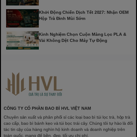
Khởi Động Chiến Dịch Tết 2027: Nhận OEM
Hộp Trà Đinh Mùi Sớm
Kinh Nghiệm Chọn Cuộn Màng Lọc PLA &
Vải Không Dệt Cho Máy Tự Động
CÔNG TY CỔ PHẦN BAO BÌ HVL VIỆT NAM
Chuyên sản xuất và phân phối sỉ các loại bao bì túi lọc trà, hộp trà
cao cấp, bao bì bánh kẹo và túi bọc trái cây. Chúng tôi tự hào là đối
tác tin cậy của hàng nghìn hộ kinh doanh và doanh nghiệp trên
toàn quốc, mang đế bền, đẹp, tối ưu chi phí.