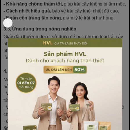
- Khả năng chống thấm tốt
, giúp trái cây không bị ẩm mốc.
- Cách nhiệt hiệu quả
, bảo vệ trái cây khỏi nhiệt độ cao.
- Ngăn côn trùng tấn công
, giảm tỷ lệ trái bị hư hỏng.
3.3, Ứng dụng trong nông nghiệp
Giấy dầu thường được sử dụng để bọc những loại trái cây
nhạy cảm với độ ẩm như chuối, xoài, vải, nhãn… Nhờ lớp
phủ đặc biệt, giấy dầu giúp trái cây giữ được độ tươi ngon
lâu hơn mà không cần sử dụng thuốc bảo vệ thực vật.
4, Nên chọn loại vải nào để may túi bọc trái cây?
Mỗi loại vải may túi bọc trái cây đều có ưu và nhược điểm
riêng, tùy thuộc vào nhu cầu sử dụng:
- Vải không dệt
: Thích hợp với nhiều loại trái cây, bảo vệ
tốt, thân thiện môi trường.
- Vải lưới
: Phù hợp với trái cây cần thông thoáng, bền bỉ và
chống côn trùng tốt.
- Giấy dầu
: Lý tưởng cho trái cây dễ bị ảnh hưởng bởi độ
ẩm, giữ trái tươi lâu hơn.