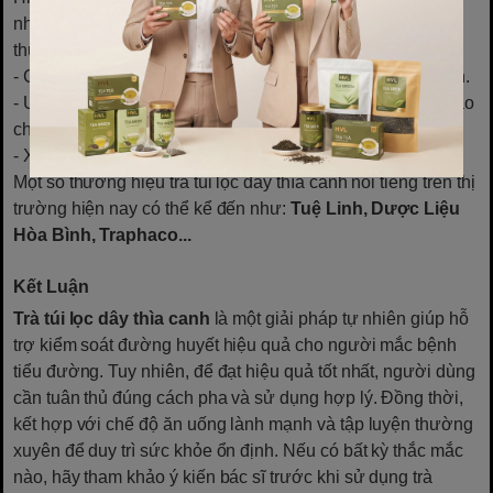
nhiều cửa hàng, nhà thuốc Đông y, siêu thị và các trang
thương mại điện tử. Khi mua hàng, cần lưu ý:
- Chọn sản phẩm có nguồn gốc rõ ràng, thương hiệu uy tín.
- Ưu tiên mua từ các nhà phân phối chính hãng để đảm bảo
chất lượng.
- Xem kỹ hạn sử dụng và thành phần sản phẩm.
Một số thương hiệu trà túi lọc dây thìa canh nổi tiếng trên thị
trường hiện nay có thể kể đến như:
Tuệ Linh, Dược Liệu
Hòa Bình, Traphaco...
Kết Luận
Trà túi lọc dây thìa canh
là một giải pháp tự nhiên giúp hỗ
trợ kiểm soát đường huyết hiệu quả cho người mắc bệnh
tiểu đường. Tuy nhiên, để đạt hiệu quả tốt nhất, người dùng
cần tuân thủ đúng cách pha và sử dụng hợp lý. Đồng thời,
kết hợp với chế độ ăn uống lành mạnh và tập luyện thường
xuyên để duy trì sức khỏe ổn định. Nếu có bất kỳ thắc mắc
nào, hãy tham khảo ý kiến bác sĩ trước khi sử dụng trà