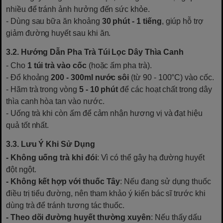
nhiều để tránh ảnh hưởng đến sức khỏe.
- Dùng sau bữa ăn khoảng
30 phút - 1 tiếng
, giúp hỗ trợ
giảm đường huyết sau khi ăn.
3.2. Hướng Dẫn Pha Trà Túi Lọc Dây Thìa Canh
- Cho
1 túi trà vào cốc
(hoặc ấm pha trà).
- Đổ khoảng
200 - 300ml nước sôi
(từ 90 - 100°C) vào cốc.
- Hãm trà trong vòng
5 - 10 phút
để các hoạt chất trong dây
thìa canh hòa tan vào nước.
- Uống trà khi còn ấm để cảm nhận hương vị và đạt hiệu
quả tốt nhất.
3.3. Lưu Ý Khi Sử Dụng
- Không uống trà khi đói
: Vì có thể gây hạ đường huyết
đột ngột.
- Không kết hợp với thuốc Tây
: Nếu đang sử dụng thuốc
điều trị tiểu đường, nên tham khảo ý kiến bác sĩ trước khi
dùng trà để tránh tương tác thuốc.
- Theo dõi đường huyết thường xuyên
: Nếu thấy dấu