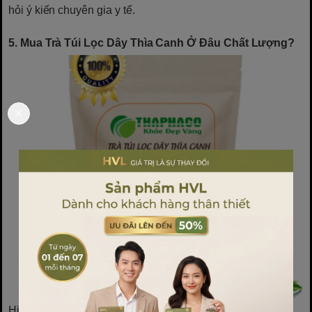
hỏi ý kiến chuyên gia y tế.
5. Mua Trà Túi Lọc Dây Thìa Canh Ở Đâu Chất Lượng?
Hiện nay, trà túi lọc dây thìa canh được bán rộng rãi tại