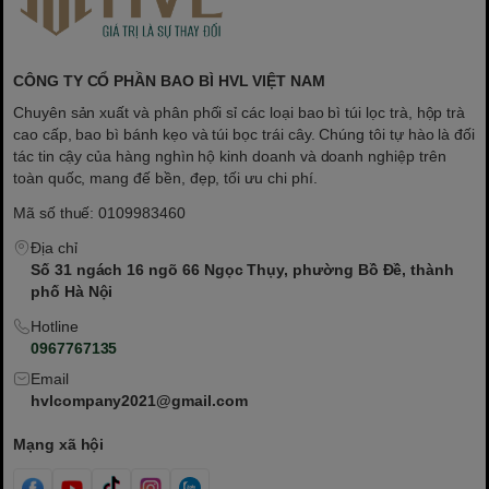
CÔNG TY CỔ PHẦN BAO BÌ HVL VIỆT NAM
Chuyên sản xuất và phân phối sỉ các loại bao bì túi lọc trà, hộp trà
cao cấp, bao bì bánh kẹo và túi bọc trái cây. Chúng tôi tự hào là đối
tác tin cậy của hàng nghìn hộ kinh doanh và doanh nghiệp trên
toàn quốc, mang đế bền, đẹp, tối ưu chi phí.
Mã số thuế: 0109983460
Địa chỉ
Số 31 ngách 16 ngõ 66 Ngọc Thụy, phường Bồ Đề, thành
phố Hà Nội
Hotline
0967767135
Email
hvlcompany2021@gmail.com
Mạng xã hội