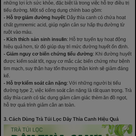
những lợi ích sức khỏe, đặc biệt là trong việc hỗ trợ điều trị
tiểu đường. Một số công dụng chính bao gồm:
- Hỗ trợ giảm đường huyết
: Dây thìa canh có chứa hoạt
chất gymnemic acid, giúp ngăn cản sự hấp thụ đường từ
ruột vào máu.
- Kích thích sản sinh insulin
: Hỗ trợ tuyến tụy hoạt động
hiệu quả hơn, từ đó giúp duy trì mức đường huyết ổn định.
- Giảm nguy cơ biến chứng tiểu đường
: Khi đường huyết
được kiểm soát tốt, nguy cơ mắc các biến chứng như bệnh
tim mạch, suy thận hay tổn thương thần kinh sẽ giảm đáng
kể.
- Hỗ trợ kiểm soát cân nặng
: Với những người bị tiểu
đường type 2, việc kiểm soát cân nặng là rất quan trọng. Trà
dây thìa canh có tác dụng giảm cảm giác thèm ăn đồ ngọt,
hỗ trợ quá trình giảm cân an toàn.
3. Cách Dùng Trà Túi Lọc Dây Thìa Canh Hiệu Quả