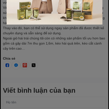
vợt hái trái cây đa năng
Việc mua dụng cụ hái trái còn giúp bạn tiết kiệm thời gian và công
sức. Bạn không cần phải tự làm vợt hái quả từ những nguyên liệu
không đảm bảo, không phải lo lắng về độ chắc chắn hay khả năng
hái các loại cây khác nhau.
Thay vào đó, bạn có thể sử dụng ngay sản phẩm đã được thiết kế
chuyên dụng và sẵn sàng để sử dụng.
Ngoài giỏ hái trái chúng tôi còn có những sản phẩm tối ưu hơn bao
gổm cả gậy dài 7m thu gọn 1,6m, kéo hái quả trên, kéo cắt cành
cây trên cao…
Chia sẻ
Viết bình luận của bạn