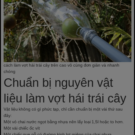
cách làm vợt hái trái cây trên cao vô cùng đơn giản và nhanh
chóng
Chuẩn bị nguyên vật
liệu làm vợt hái trái cây
Vật liệu không có gì phức tạp, chỉ cần chuẩn bị một vài thứ sau
đây:
Một vỏ chai nước ngọt bằng nhựa nên lấy loại 1,5l hoặc to hơn.
Một vài chiếc ốc vít
Một chiếc que gỗ có đường kính lọt miệng của chai nhựa