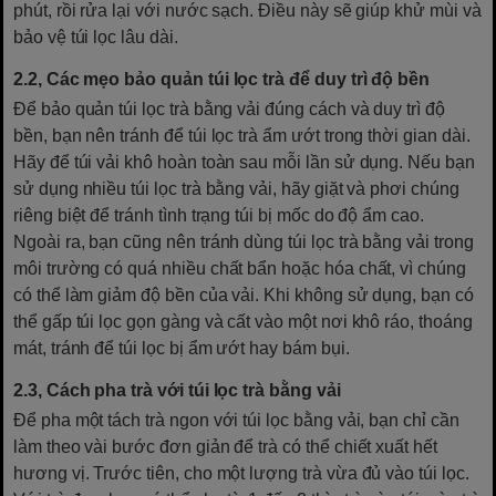
phút, rồi rửa lại với nước sạch. Điều này sẽ giúp khử mùi và
bảo vệ túi lọc lâu dài.
2.2, Các mẹo bảo quản túi lọc trà để duy trì độ bền
Để bảo quản túi lọc trà bằng vải đúng cách và duy trì độ
bền, bạn nên tránh để túi lọc trà ẩm ướt trong thời gian dài.
Hãy để túi vải khô hoàn toàn sau mỗi lần sử dụng. Nếu bạn
sử dụng nhiều túi lọc trà bằng vải, hãy giặt và phơi chúng
riêng biệt để tránh tình trạng túi bị mốc do độ ẩm cao.
Ngoài ra, bạn cũng nên tránh dùng túi lọc trà bằng vải trong
môi trường có quá nhiều chất bẩn hoặc hóa chất, vì chúng
có thể làm giảm độ bền của vải. Khi không sử dụng, bạn có
thể gấp túi lọc gọn gàng và cất vào một nơi khô ráo, thoáng
mát, tránh để túi lọc bị ẩm ướt hay bám bụi.
2.3, Cách pha trà với túi lọc trà bằng vải
Để pha một tách trà ngon với túi lọc bằng vải, bạn chỉ cần
làm theo vài bước đơn giản để trà có thể chiết xuất hết
hương vị. Trước tiên, cho một lượng trà vừa đủ vào túi lọc.