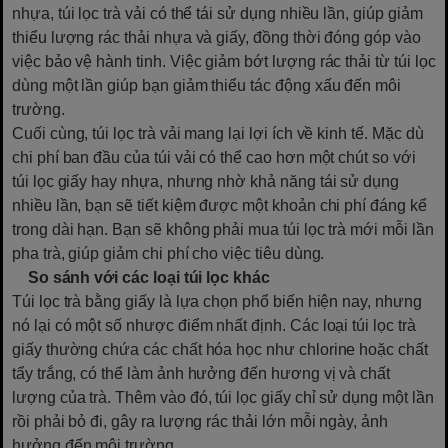
nhựa, túi lọc trà vải có thể tái sử dụng nhiều lần, giúp giảm
thiểu lượng rác thải nhựa và giấy, đồng thời đóng góp vào
việc bảo vệ hành tinh. Việc giảm bớt lượng rác thải từ túi lọc
dùng một lần giúp bạn giảm thiểu tác động xấu đến môi
trường.
Cuối cùng, túi lọc trà vải mang lại lợi ích về kinh tế. Mặc dù
chi phí ban đầu của túi vải có thể cao hơn một chút so với
túi lọc giấy hay nhựa, nhưng nhờ khả năng tái sử dụng
nhiều lần, bạn sẽ tiết kiệm được một khoản chi phí đáng kể
trong dài hạn. Bạn sẽ không phải mua túi lọc trà mới mỗi lần
pha trà, giúp giảm chi phí cho việc tiêu dùng.
So sánh với các loại túi lọc khác
Túi lọc trà bằng giấy là lựa chọn phổ biến hiện nay, nhưng
nó lại có một số nhược điểm nhất định. Các loại túi lọc trà
giấy thường chứa các chất hóa học như chlorine hoặc chất
tẩy trắng, có thể làm ảnh hưởng đến hương vị và chất
lượng của trà. Thêm vào đó, túi lọc giấy chỉ sử dụng một lần
rồi phải bỏ đi, gây ra lượng rác thải lớn mỗi ngày, ảnh
hưởng đến môi trường.