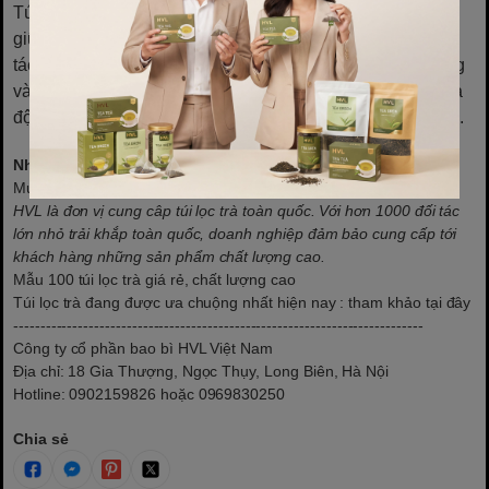
Túi lọc trà bằng vải không chỉ mang lại sự tiện lợi mà còn
giữ nguyên hương vị tự nhiên của trà, giúp bạn có những
tách trà tuyệt vời mỗi ngày. Chỉ cần chú ý đến việc sử dụng
và bảo quản đúng cách, bạn sẽ duy trì được chất lượng và
độ bền của túi lọc, tận hưởng trà ngon trong nhiều năm tới.
Những câu hỏi thường gặp:
Mua túi lọc trà ở đâu?
HVL là đơn vị cung câp túi lọc trà toàn quốc. Với hơn 1000 đối tác
lớn nhỏ trải khắp toàn quốc, doanh nghiệp đảm bảo cung cấp tới
khách hàng những sản phẩm chất lượng cao.
Mẫu 100 túi lọc trà giá rẻ, chất lượng cao
Túi lọc trà đang được ưa chuộng nhất hiện nay
: tham khảo tại đây
----------------------------------------------------------------------------
Công ty cổ phần bao bì HVL Việt Nam
Địa chỉ: 18 Gia Thượng, Ngọc Thụy, Long Biên, Hà Nội
Hotline: 0902159826 hoặc 0969830250
Chia sẻ