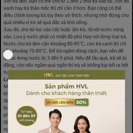
Với trà đen, bạn có thể cho từ 1 đến 2 thìa trà vào túi, còn trà
xanh hay trà thảo mộc thì chỉ cần ít hơn. Bạn cũng có thể
điều chỉnh lượng trà tùy theo sở thích, nhưng nhớ đừng cho
quá nhiều vì trà sẽ quá đặc và khó uống.
Sau đó, cho túi lọc vào cốc hoặc ấm trà, rồi rót nước nóng
vào. Lưu ý nước phải có nhiệt độ phù hợp với từng loại trà.
Nước cho trà đen cần khoảng 90-95°C, còn trà xanh thì chỉ
cần khoảng 70-80°C. Để trà ngấm đúng cách, bạn nên để
túi lọc trong nước từ 3 đến 5 phút. Nếu để lâu quá, trà sẽ bị
đắng, còn nếu ngâm quá ngắn thì trà sẽ không kịp tiết ra hết
hương vị.
Lưu ý khi sử dụng túi lọc trà bằng vải
Một lưu ý quan trọng khi sử dụng túi lọc trà bằng vải là
không nên để túi lọc quá lâu trong trà. Nếu để túi lọc quá
lâu, trà sẽ bị đắng và mất đi hương vị tươi mới. Vì vậy, hãy
thay túi lọc trà thường xuyên và không nên để túi trà quá 5
phút trong nước. Khi trà đã được chiết xuất đủ, bạn có thể
lấy túi lọc ra và thưởng thức một tách trà đậm đà, thơm
ngon.