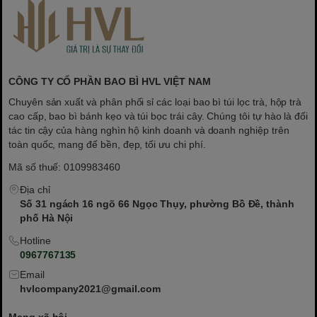
CÔNG TY CỔ PHẦN BAO BÌ HVL VIỆT NAM
Chuyên sản xuất và phân phối sỉ các loại bao bì túi lọc trà, hộp trà
cao cấp, bao bì bánh kẹo và túi bọc trái cây. Chúng tôi tự hào là đối
tác tin cậy của hàng nghìn hộ kinh doanh và doanh nghiệp trên
toàn quốc, mang đế bền, đẹp, tối ưu chi phí.
Mã số thuế: 0109983460
Địa chỉ
Số 31 ngách 16 ngõ 66 Ngọc Thụy, phường Bồ Đề, thành
phố Hà Nội
Hotline
0967767135
Email
hvlcompany2021@gmail.com