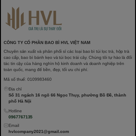
CÔNG TY CỔ PHẦN BAO BÌ HVL VIỆT NAM
Chuyên sản xuất và phân phối sỉ các loại bao bì túi lọc trà, hộp trà
cao cấp, bao bì bánh kẹo và túi bọc trái cây. Chúng tôi tự hào là đối
tác tin cậy của hàng nghìn hộ kinh doanh và doanh nghiệp trên
toàn quốc, mang đế bền, đẹp, tối ưu chi phí.
Mã số thuế: 0109983460
Địa chỉ
Số 31 ngách 16 ngõ 66 Ngọc Thụy, phường Bồ Đề, thành
phố Hà Nội
Hotline
0967767135
Email
hvlcompany2021@gmail.com