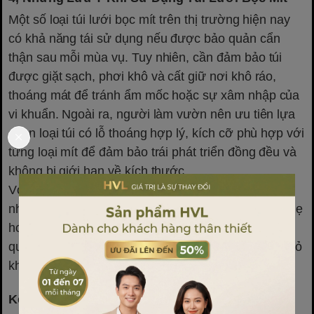
Một số loại túi lưới bọc mít trên thị trường hiện nay
có khả năng tái sử dụng nếu được bảo quản cẩn
thận sau mỗi mùa vụ. Tuy nhiên, cần đảm bảo túi
được giặt sạch, phơi khô và cất giữ nơi khô ráo,
thoáng mát để tránh ẩm mốc hoặc sự xâm nhập của
vi khuẩn. Ngoài ra, người làm vườn nên ưu tiên lựa
chọn loại túi có lỗ thoáng hợp lý, kích cỡ phù hợp với
từng loại mít để đảm bảo trái phát triển đồng đều và
không bị giới hạn về kích thước.
Với các vùng trồng mít chịu ảnh hưởng bởi mưa
nhiều, nên chọn loại túi có tính năng chống thấm nhẹ
hoặc có lớp phủ bạc nhằm giảm hấp thụ nhiệt, giúp
quả giữ màu sáng đẹp và hạn chế hiện tượng nứt vỏ
khi gặp thời tiết bất thường.
Kết luận