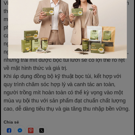
Việc đầu tư sử dụng
túi lưới bọc mít
không chỉ đơn
thuần là một biện pháp bảo vệ mùa vụ, mà còn là
một chiến lược lâu dài để nâng cao chất lượng sản
phẩm, giảm chi phí thuốc bảo vệ thực vật và nâng
cao sức cạnh tranh trên thị trường. Trong bối cảnh
người tiêu dùng ngày càng ưu tiên trái cây sạch, có
nguồn gốc rõ ràng và được chăm sóc đúng kỹ thuật,
những trái mít được bọc túi lưới sẽ có lợi thế rõ rệt
về mặt hình thức và giá trị.
Khi áp dụng đồng bộ kỹ thuật bọc túi, kết hợp với
quy trình chăm sóc hợp lý và canh tác an toàn,
người trồng mít hoàn toàn có thể kỳ vọng vào một
mùa vụ bội thu với sản phẩm đạt chuẩn chất lượng
cao, dễ dàng tiêu thụ và gia tăng thu nhập bền vững.
Chia sẻ