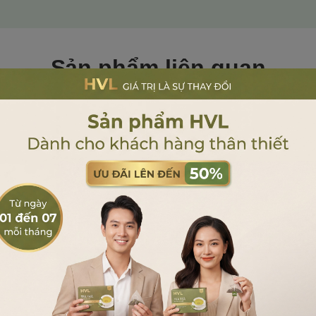
ip & Bảo hành chính hãng
(Image 2)
Sản phẩm liên quan
 Của
Cảm
c tích cực là yếu tố
 biểu cảm
từ thương
 trồng cây. Nó là một
m lý học hiện đại.
Sản phẩm cùng phân khúc
 CAM KẾT CHÍNH
HÃNG