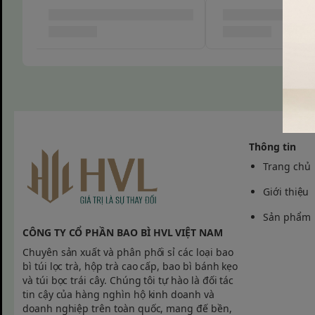
Ưu Điểm Vượt Tr
Chất Liệu Đến Th
Sản phẩm được chế tác từ dòng gốm sứ tráng men t
độ bóng loáng và độ bền vượt trội theo thời gian.[7,
Thông tin
mini giúp tiết kiệm tối đa diện tích, dễ dàng sắp x
tiểu cảnh trên bàn làm việc.
Trang chủ
Giới thiệu
Lợi Ích Khi Trang
Sản phẩm
CÔNG TY CỔ PHẦN BAO BÌ HVL VIỆT NAM
Chậu Cây Tại Bà
Chuyên sản xuất và phân phối sỉ các loại bao
bì túi lọc trà, hộp trà cao cấp, bao bì bánh kẹo
Việc
và túi bọc trái cây. Chúng tôi tự hào là đối tác
tin cậy của hàng nghìn hộ kinh doanh và
doanh nghiệp trên toàn quốc, mang đế bền,