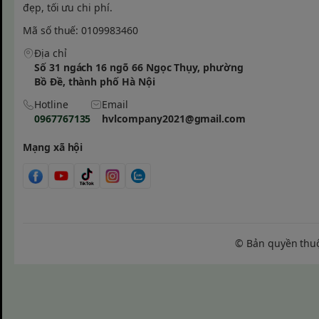
Nghiên cứu từ các chuyên gia sức khỏe văn phòng ch
đẹp, tối ưu chi phí.
nhìn cây xanh và các biểu cảm vui vẻ có thể làm giảm
Mã số thuế: 0109983460
giúp đôi mắt được thư giãn sau hàng giờ tiếp xúc vớ
màn hình máy tính.
Địa chỉ
Số 31 ngách 16 ngõ 66 Ngọc Thụy, phường
Bồ Đề, thành phố Hà Nội
Hotline
Email
ĐẶT MUA NGAY
0967767135
hvlcompany2021@gmail.com
Mạng xã hội
Tag liên quan:
#chậu mini biểu cảm
#chậu sứ trắ
#Super Farmer
#quà tặng văn phòng xanh
#N
© Bản quyền thu
#phụ kiện trang trí bàn làm việc