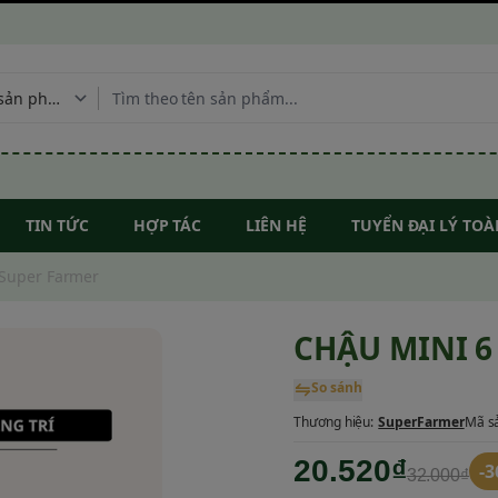
TIN TỨC
HỢP TÁC
LIÊN HỆ
TUYỂN ĐẠI LÝ TO
 Super Farmer
CHẬU MINI 6
So sánh
Thương hiệu:
SuperFarmer
Mã s
20.520₫
-
32.000₫