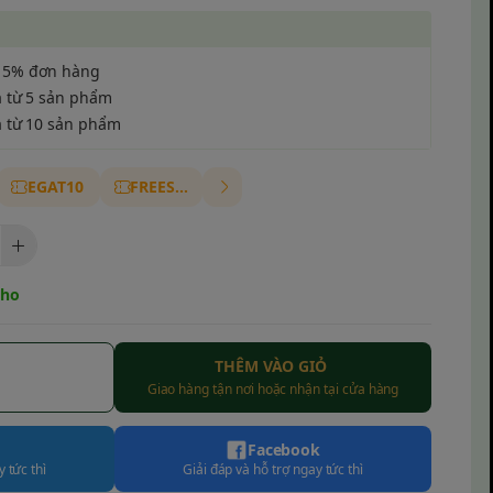
 5% đơn hàng
a từ 5 sản phẩm
a từ 10 sản phẩm
EGAT10
FREESHIP
kho
THÊM VÀO GIỎ
Giao hàng tận nơi hoặc nhận tại cửa hàng
Facebook
 tức thì
Giải đáp và hỗ trợ ngay tức thì