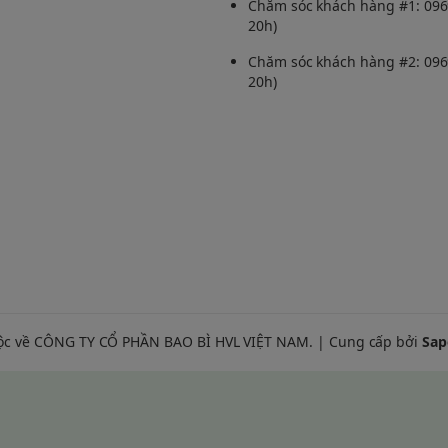
o thấy, việc ngắm
Chăm sóc khách hàng #1: 0969
 nhịp tim và huyết áp,
20h)
i ánh sáng xanh từ
Chăm sóc khách hàng #2: 0969
20h)
ng vuông
gười làm vườn
ộc về CÔNG TY CỔ PHẦN BAO BÌ HVL VIỆT NAM. | Cung cấp bởi
Sap