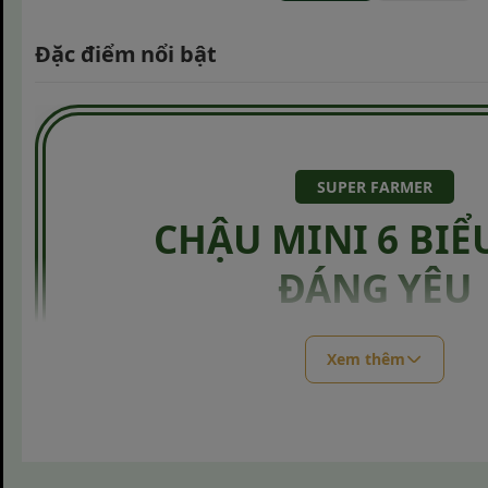
Đặc điểm nổi bật
SUPER FARMER
CHẬU MINI 6 BIỂ
ĐÁNG YÊU
Mang lại niềm vui và sự tươi mới cho không gian
Xem thêm