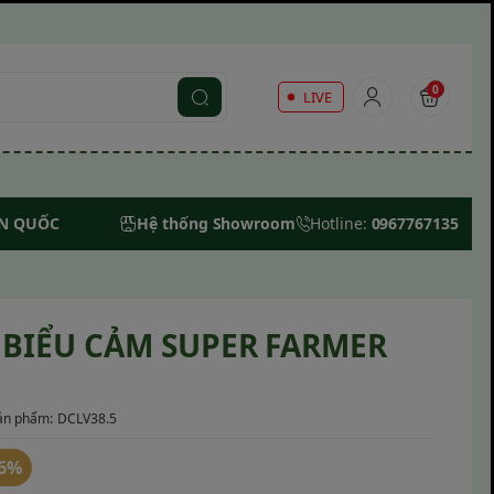
0
LIVE
ÀN QUỐC
Hệ thống Showroom
Hotline:
0967767135
 BIỂU CẢM SUPER FARMER
ản phẩm:
DCLV38.5
36%