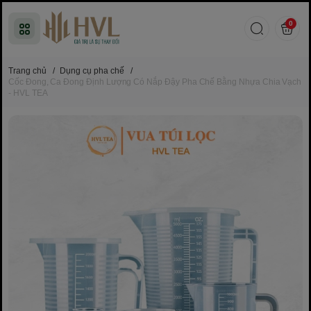
0
Trang chủ
/
Dụng cụ pha chế
/
Cốc Đong, Ca Đong Định Lượng Có Nắp Đậy Pha Chế Bằng Nhựa Chia Vạch
- HVL TEA