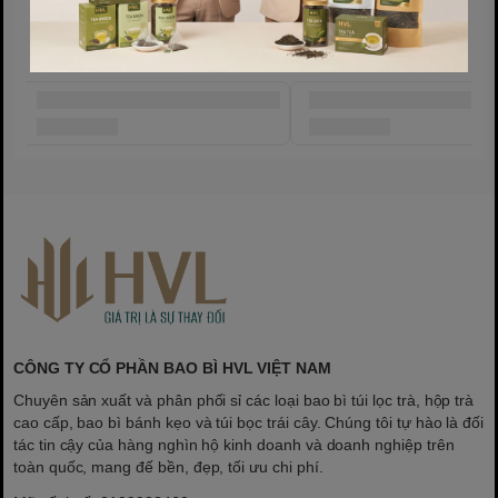
Sản phẩm cùng phân khúc
CÔNG TY CỔ PHẦN BAO BÌ HVL VIỆT NAM
Chuyên sản xuất và phân phối sỉ các loại bao bì túi lọc trà, hộp trà
cao cấp, bao bì bánh kẹo và túi bọc trái cây. Chúng tôi tự hào là đối
tác tin cậy của hàng nghìn hộ kinh doanh và doanh nghiệp trên
toàn quốc, mang đế bền, đẹp, tối ưu chi phí.