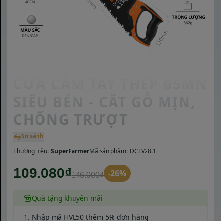
CƯA CẦM TAY THÉP 65MN
SIÊU BÉN - CẮT GỖ MỊN,
CHỐNG TRƯỢT
So sánh
Thương hiệu:
SuperFarmer
Mã sản phẩm:
DCLV28.1
109.080₫
-26%
146.000₫
Quà tặng khuyến mãi
1. Nhập mã HVL50 thêm 5% đơn hàng