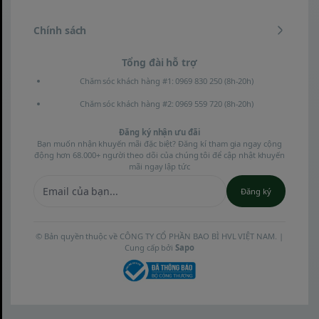
Đặc Điểm
Nổi Bật Của
Chính sách
Tổng đài hỗ trợ
Sản Phẩm
Chăm sóc khách hàng #1: 0969 830 250 (8h-20h)
Chăm sóc khách hàng #2: 0969 559 720 (8h-20h)
Cưa sắc bén, cắt gỗ mịn,
nhanh, không làm xước bề mặt
Đăng ký nhận ưu đãi
vật liệu.
Bạn muốn nhận khuyến mãi đặc biệt? Đăng kí tham gia ngay cộng
động hơn 68.000+ người theo dõi của chúng tôi để cập nhật khuyến
mãi ngay lập tức
Dễ dàng xử lý các vật liệu: Gỗ
cứng, gỗ mềm, nhựa, ống PVC.
Đăng ký
Chiều dài tay cầm 120mm
chuẩn công thái học, cầm nắm
© Bản quyền thuộc về CÔNG TY CỔ PHẦN BAO BÌ HVL VIỆT NAM. |
chắc chắn.
Cung cấp bởi
Sapo
Nhiều kích thước lựa chọn, phù
hợp cho gia đình, xưởng mộc
và làm vườn.