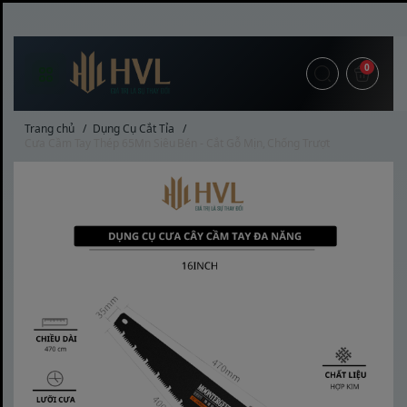
0
Trang chủ
/
Dụng Cụ Cắt Tỉa
/
Cưa Cầm Tay Thép 65Mn Siêu Bén - Cắt Gỗ Mịn, Chống Trượt