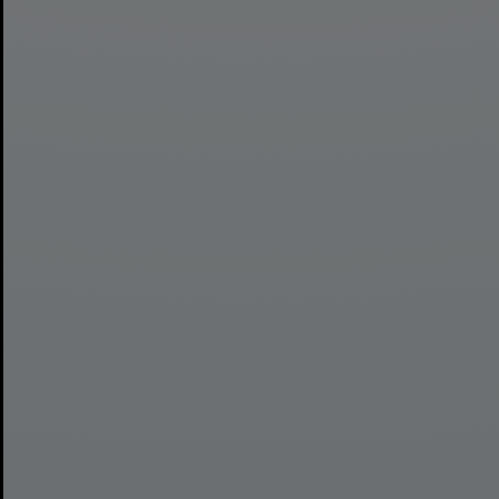
Bề mặt lưỡi cưa bóng bẫy,
chống han gỉ, dễ dàng vệ sinh
sau khi dùng.
MUA NGAY ĐỂ TRẢI NGHIỆM
ĐỘ BÉN ĐỈNH CAO
Cam kết sản phẩm chính hãng
- Giao hàng nhanh toàn quốc
ĐẶT
HÀNG TẠI
BAOBIHV
L.COM