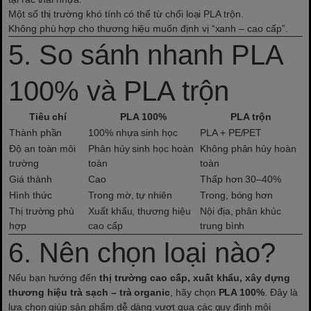
Một số thị trường khó tính có thể từ chối loại PLA trộn.
Không phù hợp cho thương hiệu muốn định vị “xanh – cao cấp”.
5. So sánh nhanh PLA
100% và PLA trộn
Tiêu chí
PLA 100%
PLA trộn
Thành phần
100% nhựa sinh học
PLA + PE/PET
Độ an toàn môi
Phân hủy sinh học hoàn
Không phân hủy hoàn
trường
toàn
toàn
Giá thành
Cao
Thấp hơn 30–40%
Hình thức
Trong mờ, tự nhiên
Trong, bóng hơn
Thị trường phù
Xuất khẩu, thương hiệu
Nội địa, phân khúc
hợp
cao cấp
trung bình
6. Nên chọn loại nào?
Nếu bạn hướng đến
thị trường cao cấp, xuất khẩu, xây dựng
thương hiệu trà sạch – trà organic
, hãy chọn
PLA 100%
. Đây là
lựa chọn giúp sản phẩm dễ dàng vượt qua các quy định môi