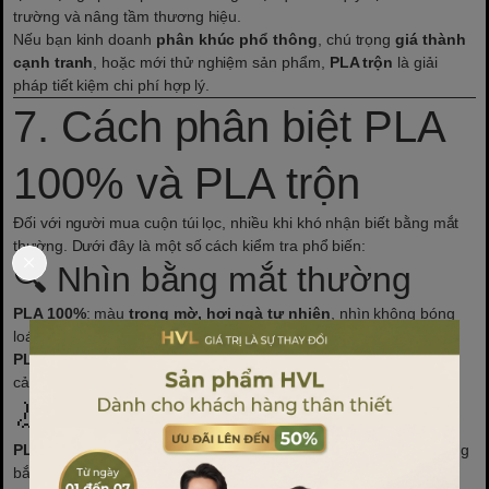
trường và nâng tầm thương hiệu.
Nếu bạn kinh doanh
phân khúc phổ thông
, chú trọng
giá thành
cạnh tranh
, hoặc mới thử nghiệm sản phẩm,
PLA trộn
là giải
pháp tiết kiệm chi phí hợp lý.
7. Cách phân biệt PLA
100% và PLA trộn
Đối với người mua cuộn túi lọc, nhiều khi khó nhận biết bằng mắt
thường. Dưới đây là một số cách kiểm tra phổ biến:
🔍 Nhìn bằng mắt thường
PLA 100%
: màu
trong mờ, hơi ngà tự nhiên
, nhìn không bóng
loáng. Khi cầm lên ánh sáng sẽ thấy độ trong dịu.
PLA trộn
: màu
trong và bóng hơn
, giống như có lớp nhựa phủ,
cảm giác “nhựa” rõ hơn.
👃 Ngửi khi hàn nhiệt
PLA 100%
: khi hàn nhiệt hoặc đốt sẽ có
mùi hơi chua nhẹ
(giống
bắp/mía lên men).