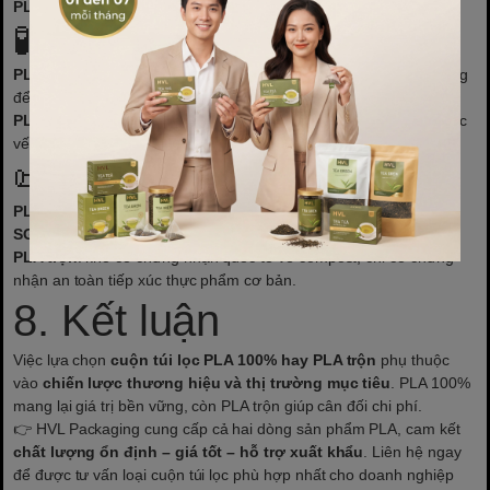
PLA trộn
: có
mùi khét nhựa
(như khi đốt PE/PET).
🧪 Thử ngâm nước nóng
PLA 100%
: khi ngâm nước sôi, túi vẫn bền, không đổi màu, không
để lại màng dầu.
PLA trộn
: vẫn bền nhưng đôi khi có
lớp bóng loáng
nổi lên hoặc
vết dầu mỏng.
📜 Giấy chứng nhận
PLA 100%
: nhà cung cấp thường có chứng nhận
OK Compost,
SGS, FDA
về phân hủy sinh học và an toàn thực phẩm.
PLA trộn
: khó có chứng nhận quốc tế về compost, chỉ có chứng
nhận an toàn tiếp xúc thực phẩm cơ bản.
8. Kết luận
Việc lựa chọn
cuộn túi lọc PLA 100% hay PLA trộn
phụ thuộc
vào
chiến lược thương hiệu và thị trường mục tiêu
. PLA 100%
mang lại giá trị bền vững, còn PLA trộn giúp cân đối chi phí.
👉 HVL Packaging cung cấp cả hai dòng sản phẩm PLA, cam kết
chất lượng ổn định – giá tốt – hỗ trợ xuất khẩu
. Liên hệ ngay
để được tư vấn loại cuộn túi lọc phù hợp nhất cho doanh nghiệp