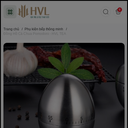
0
Trang chủ
/
Phụ kiện bếp thông minh
/
Đồng Hồ Cà Chua Pomodoro - HVL TEA