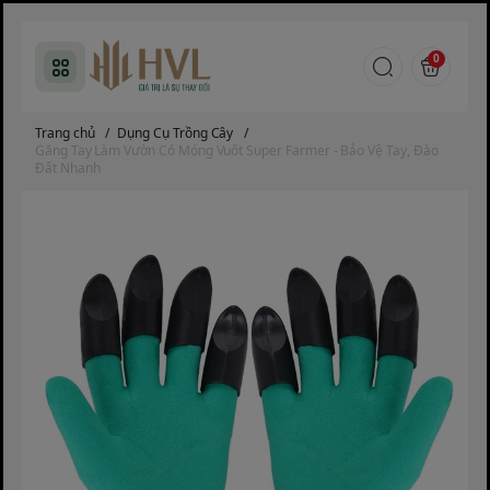
0
Trang chủ
/
Dụng Cụ Trồng Cây
/
Găng Tay Làm Vườn Có Móng Vuốt Super Farmer - Bảo Vệ Tay, Đào
Đất Nhanh