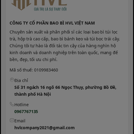
✓ Bảo vệ toàn diện
Chất liệu chống thủng cực tốt, bảo vệ đôi tay
CÔNG TY CỔ PHẦN BAO BÌ HVL VIỆT NAM
khỏi gai nhọn, mảnh vụn và côn trùng.
Chuyên sản xuất và phân phối sỉ các loại bao bì túi lọc
trà, hộp trà cao cấp, bao bì bánh kẹo và túi bọc trái cây.
Chúng tôi tự hào là đối tác tin cậy của hàng nghìn hộ
✓ Luôn sạch sẽ
kinh doanh và doanh nghiệp trên toàn quốc, mang đế
Lớp cao su kháng nước giúp tay bạn luôn
bền, đẹp, tối ưu chi phí.
khô ráo, sạch sẽ sau mỗi lần làm việc.
Mã số thuế: 0109983460
Địa chỉ
Số 31 ngách 16 ngõ 66 Ngọc Thụy, phường Bồ Đề,
✓ Độ bền cực cao
thành phố Hà Nội
Sử dụng nhựa ABS và cao su cao cấp, chịu
được va đập và ma sát lớn.
Hotline
0967767135
Email
hvlcompany2021@gmail.com
💡 Mẹo nhỏ cho bà con:
Sau khi sử dụng,