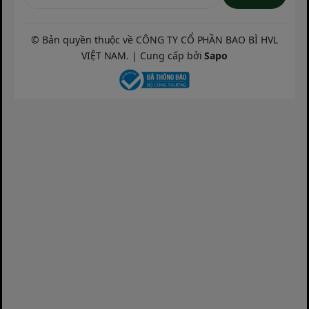
Đặt hàng hôm nay để nhận ưu đãi tốt nhất từ chúng tôi.
ĐẶT HÀNG NGAY TẠI ĐÂY
© Bản quyền thuộc về CÔNG TY CỔ PHẦN BAO BÌ HVL
VIỆT NAM. | Cung cấp bởi
Sapo
Tags:
#găng_tay_làm_vườn #dụng_cụ_làm_vườn
#super_farmer #baobihvl #nông_nghiệp_sạch
#chăm_sóc_cây_cảnh