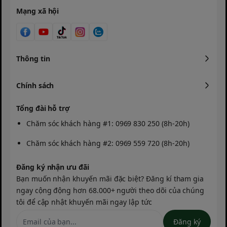
bạn chỉ cần rửa sạch dưới vòi nước là găng
Mạng xã hội
tay sẽ lại như mới. Sản phẩm cực kỳ thoáng
khí, không gây bí bách hay mùi khó chịu khi
đeo lâu.
Thông tin
Giải pháp tối ưu cho người yêu
Chính sách
cây cảnh
Không chỉ là một đôi găng tay thông thường, đây
Tổng đài hỗ trợ
là giải pháp "tất cả trong một" giúp tiết kiệm thời
Chăm sóc khách hàng #1: 0969 830 250 (8h-20h)
gian và công sức. Dù bạn là người làm vườn
chuyên nghiệp hay chỉ chăm sóc vài chậu hoa ban
Chăm sóc khách hàng #2: 0969 559 720 (8h-20h)
công, đây chắc chắn là món đồ không thể thiếu.
Đăng ký nhận ưu đãi
Bạn muốn nhận khuyến mãi đặc biệt? Đăng kí tham gia
Sở hữu ngay bộ găng
ngay cộng động hơn 68.000+ người theo dõi của chúng
tôi để cập nhật khuyến mãi ngay lập tức
tay chuyên nghiệp!
Đăng ký