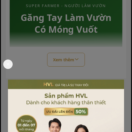
SUPER FARMER - NGƯỜI LÀM VƯỜN
Găng Tay Làm Vườn
Có Móng Vuốt
Làm vườn chưa bao giờ thú vị và dễ dàng đến
Xem thêm
thế! Với
Găng tay làm vườn Super Farmer
,
bạn có thể đào đất, trồng cây và dọn dẹp sân
vườn một cách nhanh chóng mà không cần
đến quá nhiều dụng cụ lỉnh kỉnh.
Thông số kỹ thuật chi tiết
Sản phẩm liên quan
Polyester + Cao su + Nhựa ABS
Chất liệu
bền bỉ