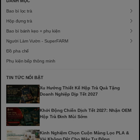
DANH MỤC
Bao bì lọc trà
Hộp đựng trà
Bao bì bánh kẹo + phụ kiện
Người Làm Vườn - SuperFARM
Đồ pha chế
Phụ kiện bếp thông minh
TIN TỨC NỔI BẬT
Xu Hướng Thiết Kế Hộp Trà Quà Tặng
Doanh Nghiệp Dịp Tết 2027
Khởi Động Chiến Dịch Tết 2027: Nhận OEM
Hộp Trà Đinh Mùi Sớm
Kinh Nghiệm Chọn Cuộn Màng Lọc PLA &
Vải Không Dệt Cho Máy Tự Động