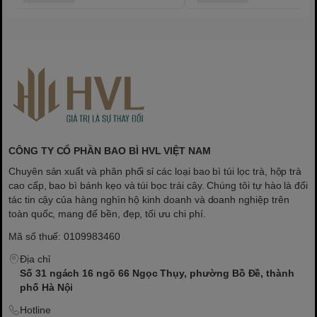
bảo quản
Rửa sạch hộp trước khi sử dụng lần đầu. Cho trà vào hộp và đóng
nắp chặt để giữ hương thơm. Bảo quản nơi khô ráo, thoáng mát,
tránh ánh nắng trực tiếp. Không cất giữ gần các loại thực phẩm có
mùi mạnh.
📦
Giao hàng nhanh toàn quốc
- Đóng gói cẩn thận, an toàn.
Liên hệ ngay để được tư vấn và đặt hàng!
CÔNG TY CỔ PHẦN BAO BÌ HVL VIỆT NAM
Chuyên sản xuất và phân phối sỉ các loại bao bì túi lọc trà, hộp trà
cao cấp, bao bì bánh kẹo và túi bọc trái cây. Chúng tôi tự hào là đối
tác tin cậy của hàng nghìn hộ kinh doanh và doanh nghiệp trên
toàn quốc, mang đế bền, đẹp, tối ưu chi phí.
Mã số thuế: 0109983460
Địa chỉ
Số 31 ngách 16 ngõ 66 Ngọc Thụy, phường Bồ Đề, thành
phố Hà Nội
Hotline