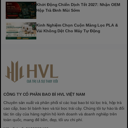
Khởi Động Chiến Dịch Tết 2027: Nhận OEM
Hộp Trà Đinh Mùi Sớm
Kinh Nghiệm Chọn Cuộn Màng Lọc PLA &
Vải Không Dệt Cho Máy Tự Động
CÔNG TY CỔ PHẦN BAO BÌ HVL VIỆT NAM
Chuyên sản xuất và phân phối sỉ các loại bao bì túi lọc trà, hộp trà
cao cấp, bao bì bánh kẹo và túi bọc trái cây. Chúng tôi tự hào là đối
tác tin cậy của hàng nghìn hộ kinh doanh và doanh nghiệp trên
toàn quốc, mang đế bền, đẹp, tối ưu chi phí.