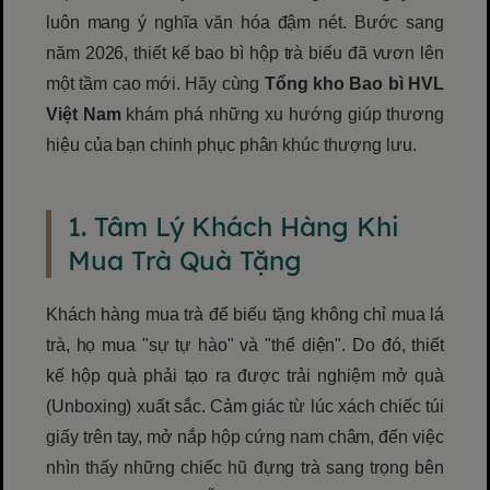
luôn mang ý nghĩa văn hóa đậm nét. Bước sang
năm 2026, thiết kế bao bì hộp trà biếu đã vươn lên
một tầm cao mới. Hãy cùng
Tổng kho Bao bì HVL
Việt Nam
khám phá những xu hướng giúp thương
hiệu của bạn chinh phục phân khúc thượng lưu.
1. Tâm Lý Khách Hàng Khi
Mua Trà Quà Tặng
Khách hàng mua trà để biếu tặng không chỉ mua lá
trà, họ mua "sự tự hào" và "thể diện". Do đó, thiết
kế hộp quà phải tạo ra được trải nghiệm mở quà
(Unboxing) xuất sắc. Cảm giác từ lúc xách chiếc túi
giấy trên tay, mở nắp hộp cứng nam châm, đến việc
nhìn thấy những chiếc hũ đựng trà sang trọng bên