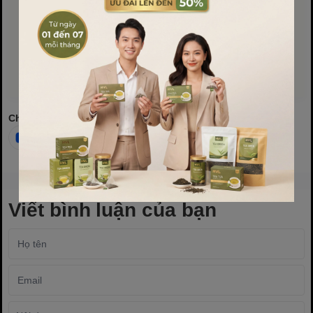
từ A-Z với chi phí tổng kho!
📞 Website: www.baobihvl.com
Chia sẻ
Viết bình luận của bạn