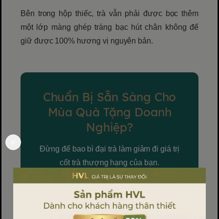
Bên trong hộp thiếc, trà vẫn phải được bọc thêm
một lớp màng ghép tráng bạc hút chân không để
giữ được 100% hương vị nguyên bản.
Chuẩn Bị Sẵn Sàng Cho
Mùa Quà Tặng Doanh
Nghiệp?
Đừng để bao bì đại trà làm giảm đi giá trị
cốt trà thượng hạng của bạn.
Liên hệ ngay với
HVL Việt Nam
để được
tư vấn thiết kế, cung cấp hộp thiếc và sản
xuất hộp trà biếu tặng cao cấp, đồng bộ