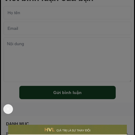
Gửi bình luận
DANH MỤC
Bao bì lọc trà