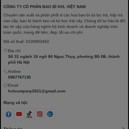
CÔNG TY CỔ PHẦN BAO BÌ HVL VIỆT NAM
Chuyên sản xuất và phân phối sỉ các loại bao bì túi lọc trà, hộp trà
cao cấp, bao bì bánh kẹo và túi bọc trái cây. Chúng tôi tự hào là đối
tác tin cậy của hàng nghìn hộ kinh doanh và doanh nghiệp trên
toàn quốc, mang đế bền, đẹp, tối ưu chi phí.
Mã số thuế: 0109983460
Địa chỉ
Số 31 ngách 16 ngõ 66 Ngọc Thụy, phường Bồ Đề, thành
phố Hà Nội
Hotline
0967767135
Email
hvlcompany2021@gmail.com
Mạng xã hội