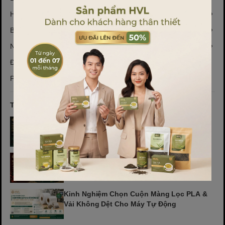
Hộp đựng trà
Bao bì bánh kẹo + phụ kiện
Người Làm Vườn - SuperFARM
Đồ pha chế
Phụ kiện bếp thông minh
TIN TỨC NỔI BẬT
Xu Hướng Thiết Kế Hộp Trà Quà Tặng
Doanh Nghiệp Dịp Tết 2027
Khởi Động Chiến Dịch Tết 2027: Nhận OEM
Hộp Trà Đinh Mùi Sớm
Kinh Nghiệm Chọn Cuộn Màng Lọc PLA &
Vải Không Dệt Cho Máy Tự Động