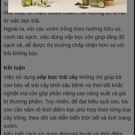
Trong khi đó, những loại dễ bị rám nắng, da mỏng
như xoài, ổi, mận, chôm chôm...sẽ hưởng lợi rõ rệt
từ việc bọc trái.
Ngoài ra, với các vườn trồng theo hướng hữu cơ,
canh tác sạch, việc dùng xốp bọc còn giúp tăng độ
sạch sẽ, dễ được thị trường chấp nhận hơn so với
trái không bọc.
Kết luận
Việc sử dụng
xốp bọc trái cây
không chỉ giúp bà
con bảo vệ trái cây khỏi sâu bệnh và thời tiết khắc
nghiệt mà còn góp phần nâng cao năng suất và giá
trị thương phẩm. Tuy nhiên, để đạt hiệu quả cao, bà
con cần nắm rõ thời điểm bọc phù hợp theo từng loại
cây trồng, theo dõi sát diễn biến thời tiết và tình trạng
vườn.
Nếu biết cách sử dụng đúng kỹ thuật và thời điểm,