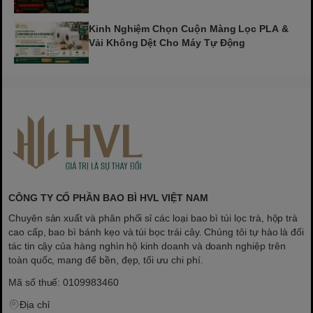
Kinh Nghiệm Chọn Cuộn Màng Lọc PLA &
Vải Không Dệt Cho Máy Tự Động
CÔNG TY CỔ PHẦN BAO BÌ HVL VIỆT NAM
Chuyên sản xuất và phân phối sỉ các loại bao bì túi lọc trà, hộp trà
cao cấp, bao bì bánh kẹo và túi bọc trái cây. Chúng tôi tự hào là đối
tác tin cậy của hàng nghìn hộ kinh doanh và doanh nghiệp trên
toàn quốc, mang đế bền, đẹp, tối ưu chi phí.
Mã số thuế: 0109983460
Địa chỉ