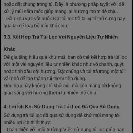
hoặc đặt chúng trong tủ. Đây là phương pháp tuyệt vời để
xử lý mùi nấm mốc giúp mang lại hương thơm dễ chịu.
- Gần khu vực vật nuôi: Đặt túi lọc trà tại vị trí thú cưng hay
qua lại để loại bỏ mùi khó chịu.
3.3. Kết Hợp Trà Túi Lọc Với Nguyên Liệu Tự Nhiên
Khác
Để gia tăng hiệu quả khử mùi, bạn có thể kết hợp trà túi lọc
với một vài nguyên liệu tự nhiên khác như vỏ chanh, quýt,
hoặc tinh dầu oải hương. Đặt chúng và túi trà trong một túi
vải nhỏ để tạo thành túi thơm tiện dụng.
Hỗn hợp này không chỉ khử mùi mà còn mang tới không
gian sống với hương thơm tự nhiên, dễ chịu.
4, Lợi Ích Khi Sử Dụng Trà Túi Lọc Đã Qua Sử Dụng
Sử dụng trà túi lọc đã qua sử dụng để khử mùi mang tới
nhiều lợi ích thiết thực:
- Thân thiện với môi trường: Việc sử dụng túi lọc giúp hạn