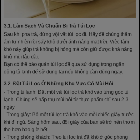
3.1. Làm Sạch Và Chuẩn Bị Trà Túi Lọc
Sau khi pha trà, đừng vội vất túi lọc đi. Hãy để chúng thấm
ẩm tự nhiên rồi sấy khô dưới ánh nắng mặt trời. Việc làm
khô này giúp trà không bị hỏng mà còn giữ được khả năng
khử mùi lâu dài.
Bạn có thể bảo quản túi lọc đã qua sử dụng trong ngăn
đông tủ lạnh để sử dụng lại nếu không cần dùng ngay.
3.2. Đặt Túi Lọc Ở Những Khu Vực Có Mùi Hôi
- Trong tủ lạnh: Đặt một vài túi lọc trà khô vào từng góc tủ
lạnh. Chúng sẽ hấp thụ mùi hôi từ thực phẩm chỉ sau 2-3
ngày.
- Trong giày: Bỏ một túi lọc trà khô vào mỗi chiếc giày trước
khi đi ngủ. Sáng hôm sau, đôi giày của bạn sẽ trở nên thơm
tho hơn bao giờ hết.
- Trong phòng khách: Treo túi lọc trà đã khô ở góc phòng