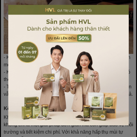
- Không dùng túi trà bị ẩm mốc: Nếu túi lọc có biểu hiện ẩm
mốc kèm mùi khó chịu, cần bỏ nó ngay lập tức.
- Không sử dụng ở nơi ẩm ướt lâu ngày: Môi trường ẩm có
thể khiến túi lọc bị ẩm mốc nhanh chóng hơn bao giờ hết.
- Thay túi lọc thường xuyên: Mặc dù có thể tái sử dụng, bạn
vẫn nên thay mới túi lọc định kỳ 1-2 tuần để duy trì hiệu quả.
Kết Luận
Khử mùi hôi trong nhà bằng trà túi lọc đã qua sử dụng
không chỉ là một giải pháp đơn giản mà còn giúp bảo vệ môi
trường và tiết kiệm chi phí. Với khả năng hấp thụ mùi tự