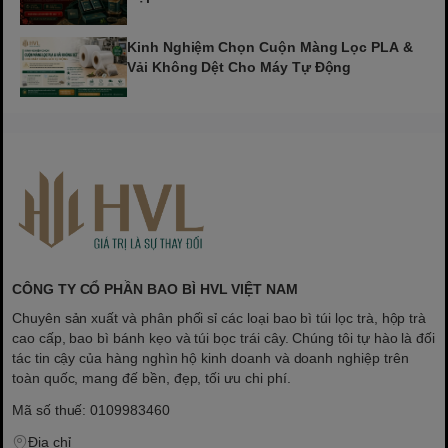
Kinh Nghiệm Chọn Cuộn Màng Lọc PLA &
Vải Không Dệt Cho Máy Tự Động
CÔNG TY CỔ PHẦN BAO BÌ HVL VIỆT NAM
Chuyên sản xuất và phân phối sỉ các loại bao bì túi lọc trà, hộp trà
cao cấp, bao bì bánh kẹo và túi bọc trái cây. Chúng tôi tự hào là đối
tác tin cậy của hàng nghìn hộ kinh doanh và doanh nghiệp trên
toàn quốc, mang đế bền, đẹp, tối ưu chi phí.
Mã số thuế: 0109983460
Địa chỉ