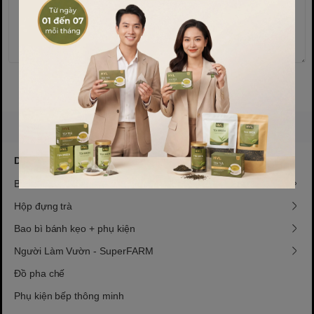
Gửi bình luận
DANH MỤC
Bao bì lọc trà
Hộp đựng trà
Bao bì bánh kẹo + phụ kiện
Người Làm Vườn - SuperFARM
Đồ pha chế
Phụ kiện bếp thông minh