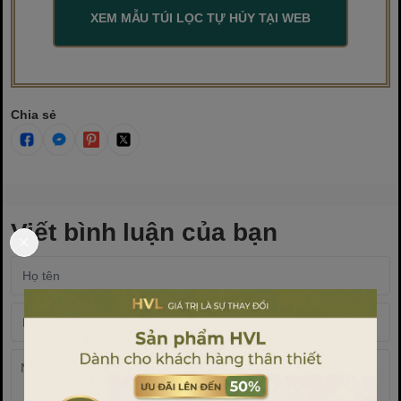
XEM MẪU TÚI LỌC TỰ HỦY TẠI WEB
Chia sẻ
Viết bình luận của bạn