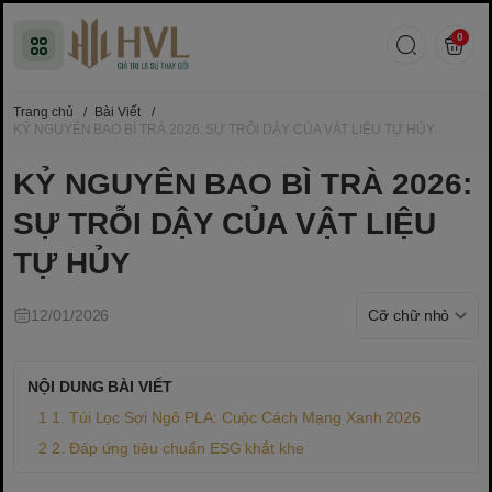
0
Trang chủ
/
Bài Viết
/
KỶ NGUYÊN BAO BÌ TRÀ 2026: SỰ TRỖI DẬY CỦA VẬT LIỆU TỰ HỦY
KỶ NGUYÊN BAO BÌ TRÀ 2026:
SỰ TRỖI DẬY CỦA VẬT LIỆU
TỰ HỦY
12/01/2026
NỘI DUNG BÀI VIẾT
1. Túi Lọc Sợi Ngô PLA: Cuộc Cách Mạng Xanh 2026
2. Đáp ứng tiêu chuẩn ESG khắt khe