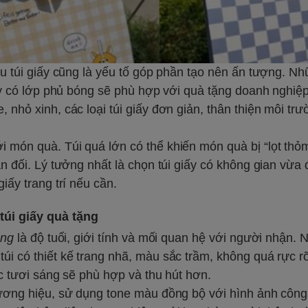
ệu túi giấy cũng là yếu tố góp phần tạo nên ấn tượng. N
hay có lớp phủ bóng sẽ phù hợp với quà tặng doanh nghiệ
 nhỏ xinh, các loại túi giấy đơn giản, thân thiện môi tr
 món quà. Túi quá lớn có thể khiến món quà bị “lọt thỏm
ân đối. Lý tưởng nhất là chọn túi giấy có không gian vừa
iấy trang trí nếu cần.
túi giấy quà tặng
ặng
là độ tuổi, giới tính và mối quan hệ với người nhận. 
úi có thiết kế trang nhã, màu sắc trầm, không quá rực 
ắc tươi sáng sẽ phù hợp và thu hút hơn.
hương hiệu, sử dụng tone màu đồng bộ với hình ảnh công