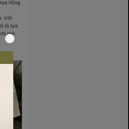
 hoa hồng
ó. Với
ỏ là lựa
 khi mở