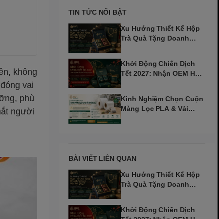
TIN TỨC NỔI BẬT
Xu Hướng Thiết Kế Hộp
Trà Quà Tặng Doanh
Nghiệp Dịp Tết 2027
Khởi Động Chiến Dịch
iên, không
Tết 2027: Nhận OEM Hộp
Trà Đinh Mùi Sớm
đóng vai
ưỡng, phù
Kinh Nghiệm Chọn Cuộn
Màng Lọc PLA & Vải
mắt người
Không Dệt Cho Máy Tự
Động
BÀI VIẾT LIÊN QUAN
Xu Hướng Thiết Kế Hộp
Trà Quà Tặng Doanh
Nghiệp Dịp Tết 2027
Khởi Động Chiến Dịch