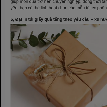
giúp món quà trở nên chuyên nghiệp, đồng thời tă
yêu, bạn có thể linh hoạt chọn các mẫu túi có phần
5, Đặt in túi giấy quà tặng theo yêu cầu – xu 