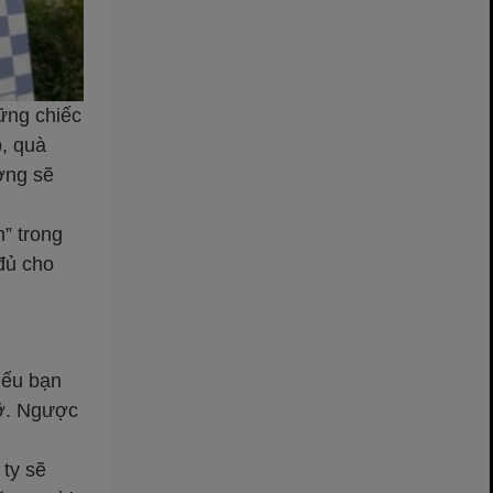
hững chiếc
p, quà
ường sẽ
” trong
 đủ cho
Nếu bạn
rỡ. Ngược
 ty sẽ