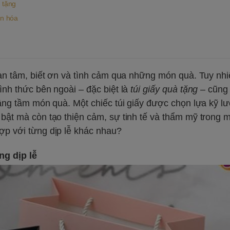
 tặng
ân hóa
quan tâm, biết ơn và tình cảm qua những món quà. Tuy nh
ình thức bên ngoài – đặc biệt là
túi giấy quà tặng
– cũng 
 nâng tầm món quà. Một chiếc túi giấy được chọn lựa kỹ l
 bật mà còn tạo thiện cảm, sự tinh tế và thẩm mỹ trong 
ợp với từng dịp lễ khác nhau?
ng dịp lễ