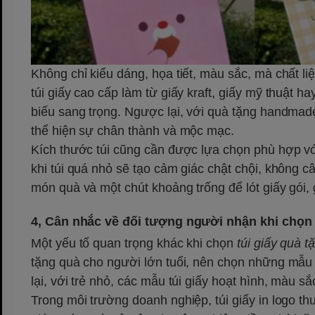
Không chỉ kiểu dáng, họa tiết, màu sắc, mà chất li
túi giấy cao cấp làm từ giấy kraft, giấy mỹ thuật 
biếu sang trọng. Ngược lại, với quà tặng handmade,
thể hiện sự chân thành và mộc mạc.
Kích thước túi cũng cần được lựa chọn phù hợp với
khi túi quá nhỏ sẽ tạo cảm giác chật chội, không c
món quà và một chút khoảng trống để lót giấy gói, g
4, Cân nhắc về đối tượng người nhận khi chọn 
Một yếu tố quan trọng khác khi chọn
túi giấy quà t
tặng quà cho người lớn tuổi, nên chọn những mẫu t
lại, với trẻ nhỏ, các mẫu túi giấy hoạt hình, màu s
Trong môi trường doanh nghiệp, túi giấy in logo t