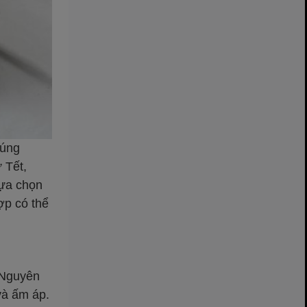
húng
 Tết,
lựa chọn
ợp có thể
t Nguyên
và ấm áp.