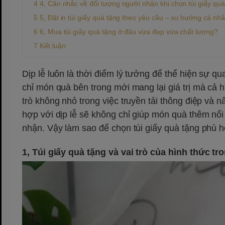
4, Cân nhắc về đối tượng người nhận khi chọn túi giấy quà
5, Đặt in túi giấy quà tặng theo yêu cầu – xu hướng cá nh
6, Mua túi giấy quà tặng ở đâu vừa đẹp vừa chất lượng?
Kết luận
Dịp lễ luôn là thời điểm lý tưởng để thể hiện sự 
chỉ món quà bên trong mới mang lại giá trị mà cả h
trò không nhỏ trong việc truyền tải thông điệp và
hợp với dịp lễ sẽ không chỉ giúp món quà thêm nổi
nhận. Vậy làm sao để chọn túi giấy quà tặng phù h
1, Túi giấy quà tặng và vai trò của hình thức tro