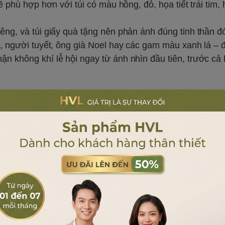
ẽ phù hợp hơn với túi có màu hồng, đỏ, họa tiết trái tim,
êng, và túi giấy quà tặng nên phản ánh đúng tinh thần đ
g, người tuyết, ông già Noel hay các gam màu xanh lá – đ
n không khí lễ hội ngay từ ánh nhìn đầu tiên, trước cả
 quan tâm