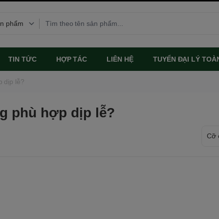
TIN TỨC
HỢP TÁC
LIÊN HỆ
TUYỂN ĐẠI LÝ TOÀ
 dịp lễ?
g phù hợp dịp lễ?