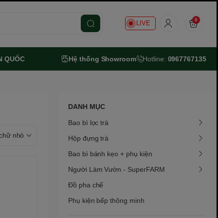
0
LIVE
N QUỐC
Hệ thống Showroom
Hotline:
0967767135
DANH MỤC
Bao bì lọc trà
Hộp đựng trà
Bao bì bánh kẹo + phụ kiện
Người Làm Vườn - SuperFARM
Đồ pha chế
Phụ kiện bếp thông minh