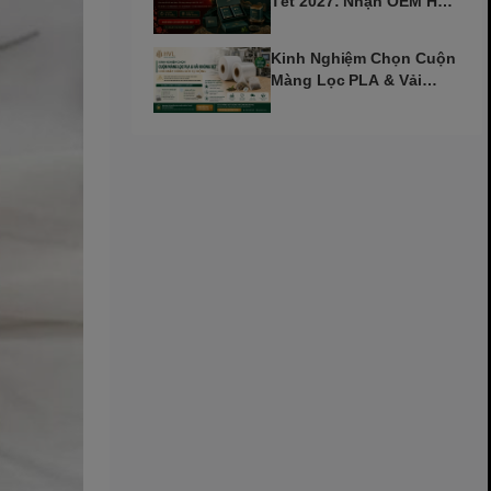
Tết 2027: Nhận OEM Hộp
Trà Đinh Mùi Sớm
Kinh Nghiệm Chọn Cuộn
Màng Lọc PLA & Vải
Không Dệt Cho Máy Tự
Động