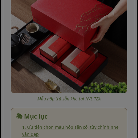
Mẫu hộp trà sẵn kho tại HVL TEA
📚 Mục lục
1. Ưu tiên chọn mẫu hộp sẵn có, tùy chỉnh nhẹ
vẫn đẹp