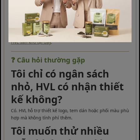
tại. HVL đồng hành cùng bạn trong từng giai đoạn phát
triển thương hiệu, từ mẫu hộp có sẵn đến in riêng
chuyên biệt.
📞 Liên hệ HVL để được tư vấn giải pháp bao bì trà tiết
kiệm và hiệu quả nhất cho bạn. 👉
Xem mẫu hộp trà
HVL sẵn kho tại đây
.
❓ Câu hỏi thường gặp
Tôi chỉ có ngân sách
nhỏ, HVL có nhận thiết
kế không?
Có. HVL hỗ trợ thiết kế logo, tem dán hoặc phối màu phù
hợp mà không tính phí thêm.
Tôi muốn thử nhiều