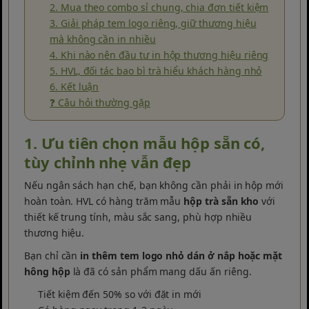
2. Mua theo combo sỉ chung, chia đơn tiết kiệm
3. Giải pháp tem logo riêng, giữ thương hiệu
mà không cần in nhiều
4. Khi nào nên đầu tư in hộp thương hiệu riêng
5. HVL, đối tác bao bì trà hiểu khách hàng nhỏ
6. Kết luận
❓ Câu hỏi thường gặp
1. Ưu tiên chọn mẫu hộp sẵn có,
tùy chỉnh nhẹ vẫn đẹp
Nếu ngân sách hạn chế, bạn không cần phải in hộp mới
hoàn toàn. HVL có hàng trăm mẫu
hộp trà sẵn kho
với
thiết kế trung tính, màu sắc sang, phù hợp nhiều
thương hiệu.
Bạn chỉ cần
in thêm tem logo nhỏ dán ở nắp hoặc mặt
hông hộp
là đã có sản phẩm mang dấu ấn riêng.
Tiết kiệm đến 50% so với đặt in mới