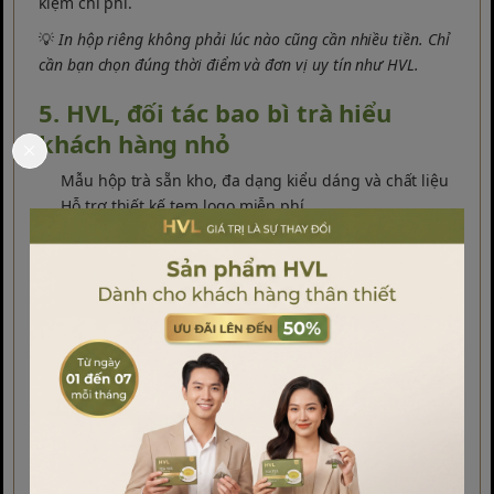
kiệm chi phí.
💡
In hộp riêng không phải lúc nào cũng cần nhiều tiền. Chỉ
cần bạn chọn đúng thời điểm và đơn vị uy tín như HVL.
5. HVL, đối tác bao bì trà hiểu
khách hàng nhỏ
Mẫu hộp trà sẵn kho, đa dạng kiểu dáng và chất liệu
Hỗ trợ thiết kế tem logo miễn phí
Không yêu cầu đơn hàng tối thiểu cao
Bảo hành lỗi móp khi nhận hàng
Giao nhanh toàn quốc trong 1-3 ngày
Dù bạn là cửa hàng nhỏ, thương hiệu mới hay đại lý
phân phối trà, HVL đều có giải pháp phù hợp giúp bạn
tiết kiệm, nhanh và hiệu quả.
6. Kết luận
Mua hộp trà bao bì rẻ và hiệu quả không khó. Chỉ cần
bạn chọn đúng giải pháp phù hợp với ngân sách hiện