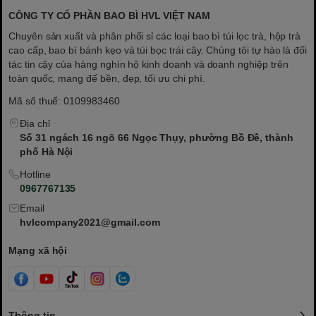
CÔNG TY CỔ PHẦN BAO BÌ HVL VIỆT NAM
Chuyên sản xuất và phân phối sỉ các loại bao bì túi lọc trà, hộp trà
cao cấp, bao bì bánh kẹo và túi bọc trái cây. Chúng tôi tự hào là đối
tác tin cậy của hàng nghìn hộ kinh doanh và doanh nghiệp trên
toàn quốc, mang đế bền, đẹp, tối ưu chi phí.
Mã số thuế: 0109983460
Địa chỉ
Số 31 ngách 16 ngõ 66 Ngọc Thụy, phường Bồ Đề, thành
phố Hà Nội
Hotline
0967767135
Email
hvlcompany2021@gmail.com
Mạng xã hội
Thông tin