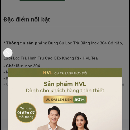
Đặc điểm nổi bật
* Thông tin sản phẩm
: Dụng Cụ Lọc Trà Bằng Inox 304 Có Nắp,
Lưới Lọc Trà Hình Trụ Cao Cấp Không Rỉ - HVL Tea
- Chất liệu: inox 304
- Màu sắc: trắng bạc
- Kích thước: 4 và 6.5 cm
- Công dụng: lọc các loại gia vị, lá trà, gia vị, thảo dược và các loại
gia vị khác nhau
Xem thêm
* Đặc điểm nổi bật:
- Chất liệu inox 304 có độ bền cao và chống rỉ sét dễ dàng để làm
sạch, bền và chịu nhiệt độ
- Lỗ mịn của lưới lọc trà lớn, dễ dàng tách chất rắn ra khỏi chất