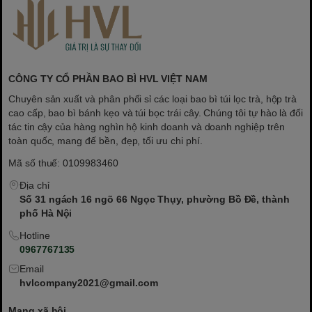
CÔNG TY CỔ PHẦN BAO BÌ HVL VIỆT NAM
Chuyên sản xuất và phân phối sỉ các loại bao bì túi lọc trà, hộp trà
cao cấp, bao bì bánh kẹo và túi bọc trái cây. Chúng tôi tự hào là đối
tác tin cậy của hàng nghìn hộ kinh doanh và doanh nghiệp trên
toàn quốc, mang đế bền, đẹp, tối ưu chi phí.
Mã số thuế: 0109983460
Địa chỉ
Số 31 ngách 16 ngõ 66 Ngọc Thụy, phường Bồ Đề, thành
phố Hà Nội
Hotline
0967767135
Email
hvlcompany2021@gmail.com
Mạng xã hội