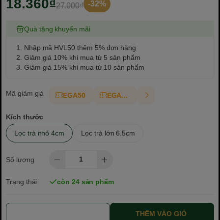
18.360₫
-32%
27.000₫
Quà tặng khuyến mãi
1. Nhập mã HVL50 thêm 5% đơn hàng
2. Giảm giá 10% khi mua từ 5 sản phẩm
3. Giảm giá 15% khi mua từ 10 sản phẩm
Mã giảm giá
EGA50
EGAT10
Kích thước
Lọc trà nhỏ 4cm
Lọc trà lớn 6.5cm
Số lượng
Trạng thái
còn 24 sản phẩm
THÊM VÀO GIỎ