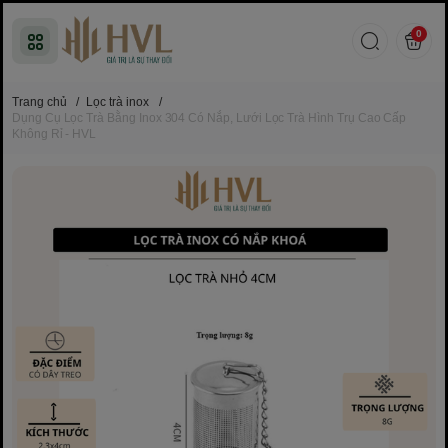
0
Trang chủ
/
Lọc trà inox
/
Dụng Cụ Lọc Trà Bằng Inox 304 Có Nắp, Lưới Lọc Trà Hình Trụ Cao Cấp
Không Rỉ - HVL