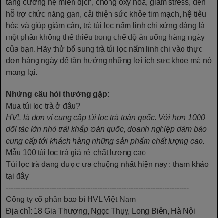
tăng cường hệ miễn dịch, chống oxy hóa, giảm stress, đến
hỗ trợ chức năng gan, cải thiện sức khỏe tim mạch, hệ tiêu
hóa và giúp giảm cân, trà túi lọc nấm linh chi xứng đáng là
một phần không thể thiếu trong chế độ ăn uống hàng ngày
của bạn. Hãy thử bổ sung trà túi lọc nấm linh chi vào thực
đơn hàng ngày để tận hưởng những lợi ích sức khỏe mà nó
mang lại.
Những câu hỏi thường gặp:
Mua túi lọc trà ở đâu?
HVL là đơn vị cung câp túi lọc trà toàn quốc. Với hơn 1000
đối tác lớn nhỏ trải khắp toàn quốc, doanh nghiệp đảm bảo
cung cấp tới khách hàng những sản phẩm chất lượng cao.
Mẫu 100 túi lọc trà giá rẻ, chất lượng cao
Túi lọc trà đang được ưa chuộng nhất hiện nay
: tham khảo
tại đây
----------------------------------------------------------------------------
Công ty cổ phần bao bì HVL Việt Nam
Địa chỉ: 18 Gia Thượng, Ngọc Thụy, Long Biên, Hà Nội