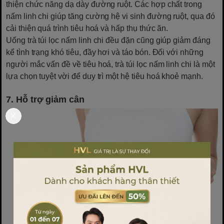
thiện chức năng dạ dày đường ruột. Các hợp chất trong
nấm linh chi giúp tăng cường hệ vi sinh đường ruột, qua đó
cải thiện quá trình tiêu hoá và hấp thụ thức ăn.
Uống trà túi lọc nấm linh chi đều đặn cũng giúp giảm đáng
kể tình trạng khó tiêu, đầy hơi và táo bón. Đối với những
người mắc vấn đề về tiêu hoá, trà túi lọc nấm linh chi là một
lựa chọn tuyệt vời để duy trì một hệ tiêu hoá khoẻ mạnh.
7. Hỗ trợ giảm cân