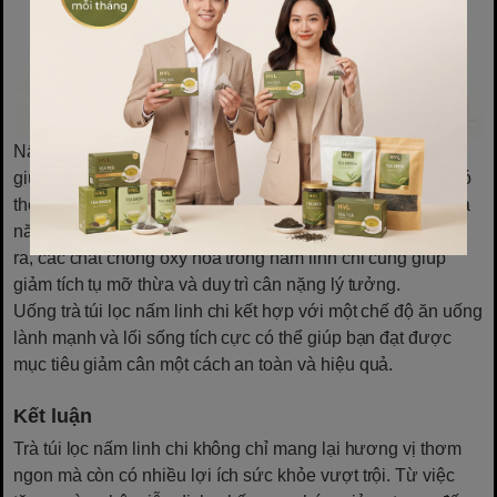
Nấm linh chi có khả năng thúc đẩy quá trình trao đổi chất,
giúp đốt cháy calo hiệu quả hơn. Trà túi lọc nấm linh chi có
thể là một phần của chế độ ăn uống giảm cân nhờ vào khả
năng kiểm soát cơn đói và giảm cảm giác thèm ăn. Ngoài
ra, các chất chống oxy hóa trong nấm linh chi cũng giúp
giảm tích tụ mỡ thừa và duy trì cân nặng lý tưởng.
Uống trà túi lọc nấm linh chi kết hợp với một chế độ ăn uống
lành mạnh và lối sống tích cực có thể giúp bạn đạt được
mục tiêu giảm cân một cách an toàn và hiệu quả.
Kết luận
Trà túi lọc nấm linh chi không chỉ mang lại hương vị thơm
ngon mà còn có nhiều lợi ích sức khỏe vượt trội. Từ việc