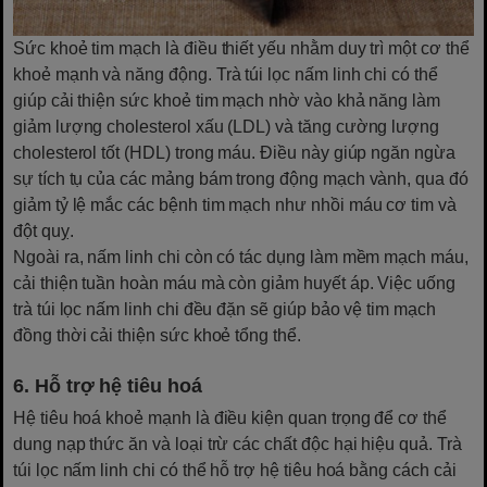
Sức khoẻ tim mạch là điều thiết yếu nhằm duy trì một cơ thể
khoẻ mạnh và năng động. Trà túi lọc nấm linh chi có thể
giúp cải thiện sức khoẻ tim mạch nhờ vào khả năng làm
giảm lượng cholesterol xấu (LDL) và tăng cường lượng
cholesterol tốt (HDL) trong máu. Điều này giúp ngăn ngừa
sự tích tụ của các mảng bám trong động mạch vành, qua đó
giảm tỷ lệ mắc các bệnh tim mạch như nhồi máu cơ tim và
đột quỵ.
Ngoài ra, nấm linh chi còn có tác dụng làm mềm mạch máu,
cải thiện tuần hoàn máu mà còn giảm huyết áp. Việc uống
trà túi lọc nấm linh chi đều đặn sẽ giúp bảo vệ tim mạch
đồng thời cải thiện sức khoẻ tổng thể.
6. Hỗ trợ hệ tiêu hoá
Hệ tiêu hoá khoẻ mạnh là điều kiện quan trọng để cơ thể
dung nạp thức ăn và loại trừ các chất độc hại hiệu quả. Trà
túi lọc nấm linh chi có thể hỗ trợ hệ tiêu hoá bằng cách cải