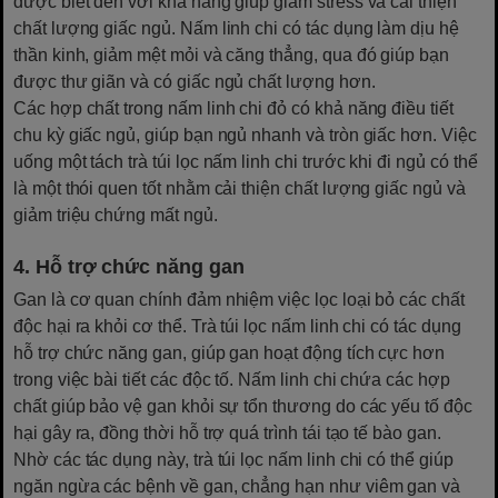
được biết đến với khả năng giúp giảm stress và cải thiện
chất lượng giấc ngủ. Nấm linh chi có tác dụng làm dịu hệ
thần kinh, giảm mệt mỏi và căng thẳng, qua đó giúp bạn
được thư giãn và có giấc ngủ chất lượng hơn.
Các hợp chất trong nấm linh chi đỏ có khả năng điều tiết
chu kỳ giấc ngủ, giúp bạn ngủ nhanh và tròn giấc hơn. Việc
uống một tách trà túi lọc nấm linh chi trước khi đi ngủ có thể
là một thói quen tốt nhằm cải thiện chất lượng giấc ngủ và
giảm triệu chứng mất ngủ.
4. Hỗ trợ chức năng gan
Gan là cơ quan chính đảm nhiệm việc lọc loại bỏ các chất
độc hại ra khỏi cơ thể. Trà túi lọc nấm linh chi có tác dụng
hỗ trợ chức năng gan, giúp gan hoạt động tích cực hơn
trong việc bài tiết các độc tố. Nấm linh chi chứa các hợp
chất giúp bảo vệ gan khỏi sự tổn thương do các yếu tố độc
hại gây ra, đồng thời hỗ trợ quá trình tái tạo tế bào gan.
Nhờ các tác dụng này, trà túi lọc nấm linh chi có thể giúp
ngăn ngừa các bệnh về gan, chẳng hạn như viêm gan và