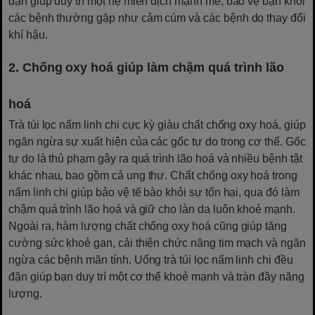
đặn giúp duy trì một hệ miễn dịch mạnh mẽ, bảo vệ bạn khỏi
các bệnh thường gặp như cảm cúm và các bệnh do thay đổi
khí hậu.
2. Chống oxy hoá giúp làm chậm quá trình lão
hoá
Trà túi lọc nấm linh chi cực kỳ giàu chất chống oxy hoá, giúp
ngăn ngừa sự xuất hiện của các gốc tự do trong cơ thể. Gốc
tự do là thủ phạm gây ra quá trình lão hoá và nhiều bệnh tật
khác nhau, bao gồm cả ung thư. Chất chống oxy hoá trong
nấm linh chi giúp bảo vệ tế bào khỏi sự tổn hại, qua đó làm
chậm quá trình lão hoá và giữ cho làn da luôn khoẻ mạnh.
Ngoài ra, hàm lượng chất chống oxy hoá cũng giúp tăng
cường sức khoẻ gan, cải thiện chức năng tim mạch và ngăn
ngừa các bệnh mãn tính. Uống trà túi lọc nấm linh chi đều
đặn giúp bạn duy trì một cơ thể khoẻ mạnh và tràn đầy năng
lượng.