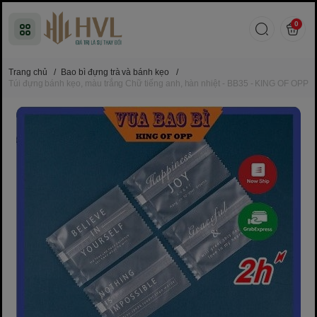
0
Trang chủ
/
Bao bì đựng trà và bánh kẹo
/
Túi đựng bánh kẹo, màu trắng Chữ tiếng anh, hàn nhiệt - BB35 - KING OF OPP