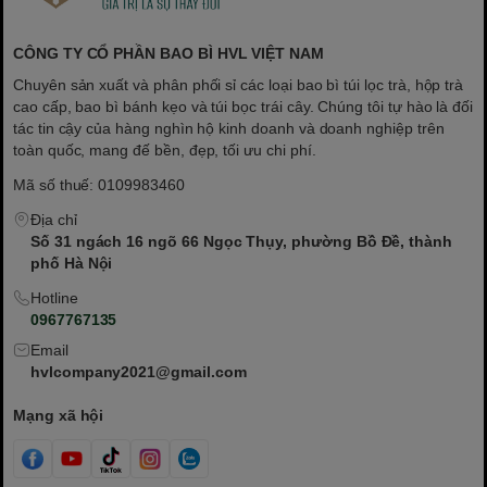
CÔNG TY CỔ PHẦN BAO BÌ HVL VIỆT NAM
Chuyên sản xuất và phân phối sỉ các loại bao bì túi lọc trà, hộp trà
cao cấp, bao bì bánh kẹo và túi bọc trái cây. Chúng tôi tự hào là đối
tác tin cậy của hàng nghìn hộ kinh doanh và doanh nghiệp trên
toàn quốc, mang đế bền, đẹp, tối ưu chi phí.
Mã số thuế: 0109983460
Địa chỉ
Số 31 ngách 16 ngõ 66 Ngọc Thụy, phường Bồ Đề, thành
phố Hà Nội
Hotline
0967767135
Email
hvlcompany2021@gmail.com
Mạng xã hội