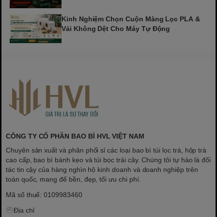
Kinh Nghiệm Chọn Cuộn Màng Lọc PLA &
Vải Không Dệt Cho Máy Tự Động
CÔNG TY CỔ PHẦN BAO BÌ HVL VIỆT NAM
Chuyên sản xuất và phân phối sỉ các loại bao bì túi lọc trà, hộp trà
cao cấp, bao bì bánh kẹo và túi bọc trái cây. Chúng tôi tự hào là đối
tác tin cậy của hàng nghìn hộ kinh doanh và doanh nghiệp trên
toàn quốc, mang đế bền, đẹp, tối ưu chi phí.
Mã số thuế: 0109983460
Địa chỉ