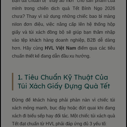
Bạn đã chuẩn bị "thay áo mới" cho sản phẩm của
mình trong chiến dịch quà Tết Bính Ngọ 2026
chưa? Thay vì sử dụng những chiếc bao bì màng
nilon đơn điệu, việc nâng cấp lên hệ thống hộp
giấy và túi xách đồng bộ sẽ giúp bạn thâm nhập
vào tệp khách hàng doanh nghiệp, B2B dễ dàng
hơn. Hãy cùng
HVL Việt Nam
điểm qua các tiêu
chuẩn thiết kế đang dẫn đầu xu hướng.
1. Tiêu Chuẩn Kỹ Thuật Của
Túi Xách Giấy Đựng Quà Tết
Đừng để khách hàng phải phàn nàn vì chiếc túi
xách mỏng manh, bục đáy hoặc đứt quai khi đang
xách đi biếu sếp hay đối tác. Một chiếc túi xách quà
Tết đạt chuẩn từ HVL phải đáp ứng đủ 3 yếu tố: