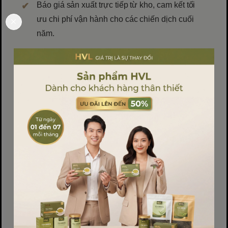
Báo giá sản xuất trực tiếp từ kho, cam kết tối
ưu chi phí vận hành cho các chiến dịch cuối
năm.
Bứt Phá Doanh Thu Mùa
Lễ Tết Cùng Bao Bì HVL!
Sự cạnh tranh trên quầy kệ siêu thị mùa
Tết vô cùng khốc liệt. Hãy để bao bì của
bạn tỏa sáng rực rỡ nhất.
Liên hệ ngay
HVL Việt Nam
để nhận
catalogue các mẫu hộp/túi giấy quà Tết
đẳng cấp nhất năm nay!