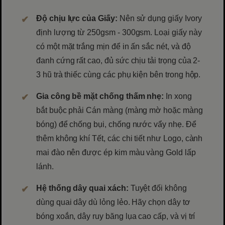
Độ chịu lực của Giấy:
Nên sử dụng giấy Ivory
định lượng từ 250gsm - 300gsm. Loại giấy này
có một mặt trắng mịn để in ấn sắc nét, và độ
đanh cứng rất cao, đủ sức chịu tải trọng của 2-
3 hũ trà thiếc cùng các phụ kiện bên trong hộp.
Gia công bề mặt chống thấm nhẹ:
In xong
bắt buộc phải Cán màng (màng mờ hoặc màng
bóng) để chống bụi, chống nước vẩy nhẹ. Để
thêm không khí Tết, các chi tiết như Logo, cành
mai đào nên được ép kim màu vàng Gold lấp
lánh.
Hệ thống dây quai xách:
Tuyệt đối không
dùng quai dây dù lỏng lẻo. Hãy chọn dây tơ
bóng xoắn, dây ruy băng lụa cao cấp, và vị trí