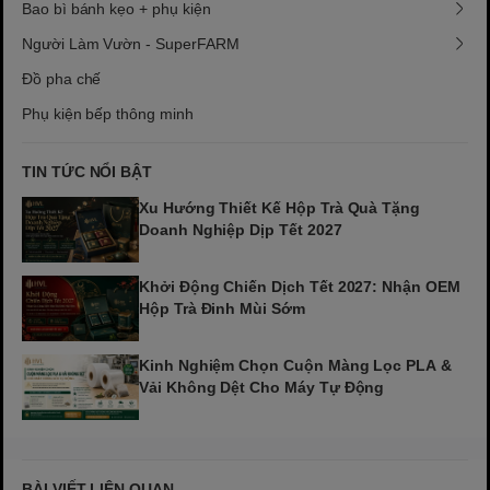
Bao bì bánh kẹo + phụ kiện
Người Làm Vườn - SuperFARM
Đồ pha chế
Phụ kiện bếp thông minh
TIN TỨC NỔI BẬT
Xu Hướng Thiết Kế Hộp Trà Quà Tặng
Doanh Nghiệp Dịp Tết 2027
Khởi Động Chiến Dịch Tết 2027: Nhận OEM
Hộp Trà Đinh Mùi Sớm
Kinh Nghiệm Chọn Cuộn Màng Lọc PLA &
Vải Không Dệt Cho Máy Tự Động
BÀI VIẾT LIÊN QUAN