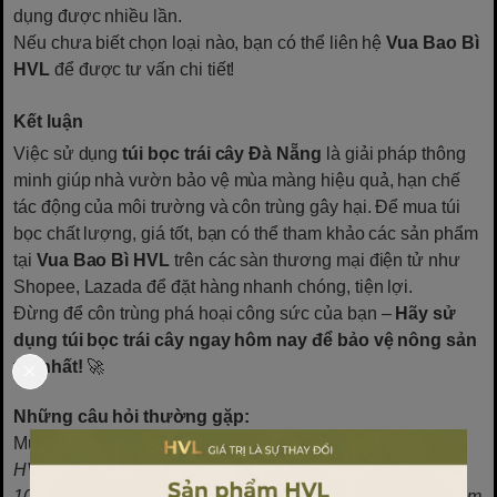
dụng được nhiều lần.
Nếu chưa biết chọn loại nào, bạn có thể liên hệ
Vua Bao Bì
HVL
để được tư vấn chi tiết!
Kết luận
Việc sử dụng
túi bọc trái cây Đà Nẵng
là giải pháp thông
minh giúp nhà vườn bảo vệ mùa màng hiệu quả, hạn chế
tác động của môi trường và côn trùng gây hại. Để mua túi
bọc chất lượng, giá tốt, bạn có thể tham khảo các sản phẩm
tại
Vua Bao Bì HVL
trên các sàn thương mại điện tử như
Shopee, Lazada để đặt hàng nhanh chóng, tiện lợi.
Đừng để côn trùng phá hoại công sức của bạn –
Hãy sử
dụng túi bọc trái cây ngay hôm nay để bảo vệ nông sản
tốt nhất!
🚀
Những câu hỏi thường gặp:
Mua túi bọc trái cây ở đâu?
HVL là đơn vị cung câp túi bọc trái cây toàn quốc. Với hơn
1000 đối tác lớn nhỏ trải khắp toàn quốc, doanh nghiệp đảm