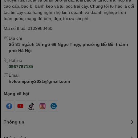
Chuyên sản xuất và phân phối sỉ các loại bao bì túi lọc trà, hộp trà
cao cấp, bao bì bánh kẹo và túi bọc trái cây. Chúng tôi tự hào là đối
tác tin cậy của hàng nghìn hộ kinh doanh và doanh nghiệp trên
toàn quốc, mang đế bền, đẹp, tối ưu chi phí.
Mã số thuế: 0109983460
Địa chỉ
Số 31 ngách 16 ngõ 66 Ngọc Thụy, phường Bồ Đề, thành
phố Hà Nội
Hotline
0967767135
Email
hvlcompany2021@gmail.com
Mạng xã hội
Thông tin