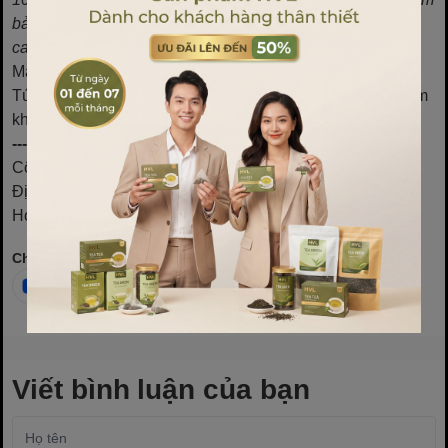
bảo cung cấp tới khách hàng những sản phẩm chất lượng
cao.
Mẫu 100 túi bọc trái cây
: mua ngay tại đây
Túi bọc trái cây đang được ưa chuộng nhất hiện nay
: tham
khảo tại đây
----------------------------------------------------------------------------
Công ty cổ phần bao bì HVL Việt Nam
Địa chỉ: 18 Gia Thượng, Ngọc Thụy, Long Biên, Hà Nội
Hotline: 0902159826 hoặc 0969830250
Chia sẻ
Viết bình luận của bạn