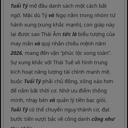
Tuổi Tý
mở đầu danh sách một cách bất
ngờ. Mặc dù Tý
và
Ngọ nằm trong nhóm tứ
hành xung (xung khắc mạnh), con giáp này
lại được sao Thái Âm
tức là
biểu tượng của
may mắn
và
quý nhân chiếu mệnh năm
2026
, mang đến vận “phúc lộc song toàn”.
Sự xung khắc với Thái Tuế vô hình trung
kích hoạt năng lượng tài chính mạnh mẽ,
buộc
Tuổi Tý
phải chủ động, xông xáo hơn
để nắm bắt thời cơ. Nhờ ưu điểm thông
minh, nhạy bén
và
quản lý tiền bạc giỏi,
Tuổi Tý
có thể chuyển nguy thành cơ, đạt
bước tiến vượt bậc về công danh
cũng như