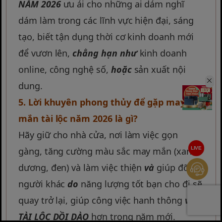
NĂM 2026
ưu ái cho những ai dám nghĩ
dám làm trong các lĩnh vực hiện đại, sáng
tạo, biết tận dụng thời cơ kinh doanh mới
để vươn lên,
chẳng hạn như
kinh doanh
online, công nghệ số,
hoặc
sản xuất nội
dung.
5. Lời khuyên phong thủy để gặp may
mắn tài lộc năm 2026 là gì?
Hãy giữ cho nhà cửa, nơi làm việc gọn
LIVE
gàng, tăng cường màu sắc may mắn (xanh
dương, đen) và làm việc thiện
và
giúp đỡ
người khác
do
năng lượng tốt bạn cho đi sẽ
quay trở lại, giúp công việc hanh thông
và
TÀI LỘC DỒI DÀO
hơn trong năm mới.