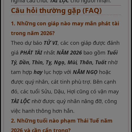
nghĩa cầu chúc
TÀI LỘC
cho người nhận.
Câu hỏi thường gặp (FAQ)
1. Những con giáp nào may mắn phát tài
trong năm 2026?
Theo dự báo
TỬ VI
, các con giáp được đánh
giá
PHÁT TÀI
nhất
NĂM 2026
bao gồm
Tuổi
Tý, Dần, Thìn, Tỵ, Ngọ, Mùi, Thân, Tuất
nhờ
tam hợp
hay
lục hợp với
NĂM NGỌ
hoặc
được quý nhân, cát tinh phù trợ. Bên cạnh
đó, các tuổi Sửu, Dậu, Hợi cũng có vận may
TÀI LỘC
nhờ được quý nhân nâng đỡ, công
việc hanh thông hơn hẳn.
2. Những tuổi nào phạm Thái Tuế năm
2026 và cần cẩn trọng?