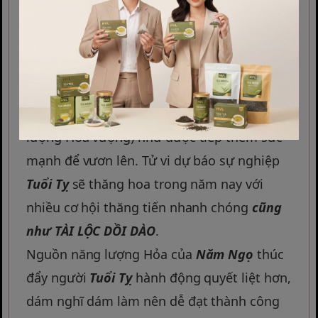
Tuổi Tỵ
trong năm
Bính Ngọ 2026
có vận
trình khởi sắc rực rỡ. Bản thân Tỵ thuộc
hành Hỏa, gặp năm Ngọ (cũng mang năng
lượng Hỏa vượng) như được tiếp thêm sức
mạnh để vươn lên. Tử vi dự báo sự nghiệp
Tuổi Tỵ
sẽ thăng hoa trong năm nay với
nhiều cơ hội thăng tiến nhanh chóng
cũng
như
TÀI LỘC DỒI DÀO
.
Nguồn năng lượng Hỏa của
Năm Ngọ
thúc
đẩy người
Tuổi Tỵ
hành động quyết liệt hơn,
dám nghĩ dám làm nên dễ đạt thành công