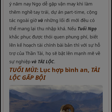
ý năm nay Ngọ dễ gặp vận may khi làm
thêm nghề tay trái, dự án part-time, cộng
tác ngoài giờ
và
những lối đi mới đều có
thể mang lại thu nhập khá. Nếu
Tuổi Ngọ
khắc phục được thói quen phung phí, biết
lên kế hoạch tài chính bài bản thì với sự hỗ
trợ của Thần Tài, họ sẽ bật lên mạnh mẽ về
sự nghiệp
và
TÀI LỘC
.
TUỔI MÙI
: Lục hợp bình an,
TÀI
LỘC GẤP BỘI