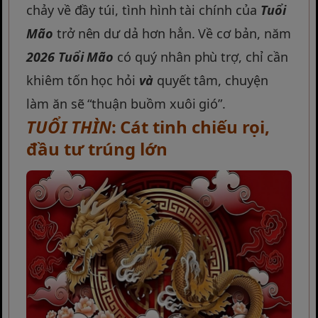
chảy về đầy túi, tình hình tài chính của
Tuổi
Mão
trở nên dư dả hơn hẳn. Về cơ bản, năm
2026
Tuổi Mão
có quý nhân phù trợ, chỉ cần
khiêm tốn học hỏi
và
quyết tâm, chuyện
làm ăn sẽ “thuận buồm xuôi gió”.
TUỔI THÌN
: Cát tinh chiếu rọi,
đầu tư trúng lớn