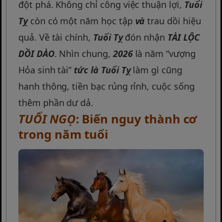
đột phá. Không chỉ công việc thuận lợi,
Tuổi
Tỵ
còn có một năm học tập
và
trau dồi hiệu
quả. Về tài chính,
Tuổi Tỵ
đón nhận
TÀI LỘC
DỒI DÀO
. Nhìn chung,
2026
là năm “vượng
Hỏa sinh tài”
tức là
Tuổi Tỵ
làm gì cũng
hanh thông, tiền bạc rủng rỉnh, cuộc sống
thêm phần dư dả.
TUỔI NGỌ
: Biến nguy thành cơ
trong năm tuổi