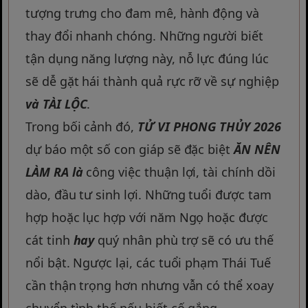
tượng trưng cho đam mê, hành động và
thay đổi nhanh chóng. Những người biết
tận dụng năng lượng này, nỗ lực đúng lúc
sẽ dễ gặt hái thành quả rực rỡ về sự nghiệp
và
TÀI LỘC
.
Trong bối cảnh đó,
TỬ VI PHONG THỦY 2026
dự báo một số con giáp sẽ đặc biệt
ĂN NÊN
LÀM RA
là
công việc thuận lợi, tài chính dồi
dào, đầu tư sinh lợi. Những tuổi được tam
hợp hoặc lục hợp với năm Ngọ hoặc được
cát tinh
hay
quý nhân phù trợ sẽ có ưu thế
nổi bật. Ngược lại, các tuổi phạm Thái Tuế
cần thận trọng hơn nhưng vẫn có thể xoay
chuyển tình thế nếu biết cố gắng.