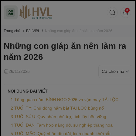
0
Trang chủ
/
Bài Viết
/
Những con giáp ăn nên làm ra năm 2026
Những con giáp ăn nên làm ra
năm 2026
26/11/2025
NỘI DUNG BÀI VIẾT
Tổng quan năm BÍNH NGỌ 2026 và vận may TÀI LỘC
TUỔI TÝ: Chủ động nắm bắt TÀI LỘC bùng nổ
TUỔI SỬU: Quý nhân phù trợ, tích lũy bền vững
TUỔI DẦN: Tam hợp nâng đỡ, sự nghiệp thăng hoa
TUỔI MÃO: Quý nhân dìu dắt, kinh doanh khởi sắc