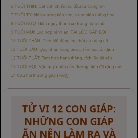
TUỔI THÌN: Cát tinh chiếu rọi, đầu tư trúng lớn
TUỔI TỴ: Hỏa vượng tiếp sức, sự nghiệp thăng hoa
TUỔI NGỌ: Biến nguy thành cơ trong năm tuổi
TUỔI MÙI: Lục hợp bình an, TÀI LỘC GẤP BỘI
TUỔI THÂN: Dịch Mã động tài, thời cơ bùng nổ
TUỔI DẬU: Quý nhân nâng bước, tiền bạc ổn định
TUỔI TUẤT: Tam hợp hanh thông, tích lũy tài sản
TUỔI HỢI: Vận quý nhân dẫn đường, tiền đồ rộng mở
Câu hỏi thường gặp (FAQ)
TỬ VI 12 CON GIÁP
:
NHỮNG CON GIÁP
ĂN NÊN LÀM RA
VÀ