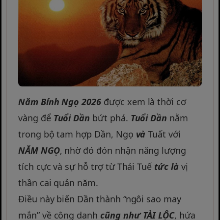
Năm Bính Ngọ 2026
được xem là thời cơ
vàng để
Tuổi Dần
bứt phá.
Tuổi Dần
nằm
trong bộ tam hợp Dần, Ngọ
và
Tuất với
NĂM NGỌ
, nhờ đó đón nhận năng lượng
tích cực và sự hỗ trợ từ Thái Tuế
tức là
vị
thần cai quản năm.
Điều này biến Dần thành “ngôi sao may
mắn” về công danh
cũng như
TÀI LỘC
, hứa