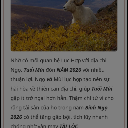
Nhờ có mối quan hệ Lục Hợp với địa chi
Ngọ,
Tuổi Mùi
đón
NĂM 2026
với nhiều
thuận lợi. Ngọ
và
Mùi lục hợp tạo nên sự
hài hòa về thiên can địa chi, giúp
Tuổi Mùi
gặp ít trở ngại hơn hẳn. Thậm chí tử vi cho
rằng tài sản của họ trong năm
Bính Ngọ
2026
có thể tăng gấp bội, tích lũy nhanh
chóng nhờ vận may
TÀI LỘC
.