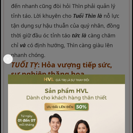
đến nhanh cũng đòi hỏi Thìn phải quản lý
tỉnh táo. Lời khuyên cho
Tuổi Thìn
là
nỗ lực
tận dụng sự hậu thuẫn của quý nhân, đồng
thời giữ đầu óc tỉnh táo
tức là
càng chăm
chỉ
và
có định hướng, Thìn càng giàu lên
nhanh chóng.
TUỔI TỴ
: Hỏa vượng tiếp sức,
sự nghiệp thăng hoa