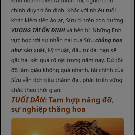
kinh doanh diễn ra thuận lợi, nguồn thu
chính duy trì ổn định. Khác với nhiều tuổi
khác kiếm tiền ào ạt, Sửu đi trên con đường
VƯỢNG TÀI ỔN ĐỊNH
và bền bỉ. Những lĩnh
vực hợp với sự nhẫn nại của Sửu
chẳng hạn
như
sản xuất, kỹ thuật, đầu tư dài hạn sẽ
gặt hái kết quả rõ rệt trong năm nay. Dù tốc
độ làm giàu không quá nhanh, tài chính của
Sửu vẫn tích tiểu thành đại, phát triển vững
chắc theo thời gian.
TUỔI DẦN
: Tam hợp nâng đỡ,
sự nghiệp thăng hoa