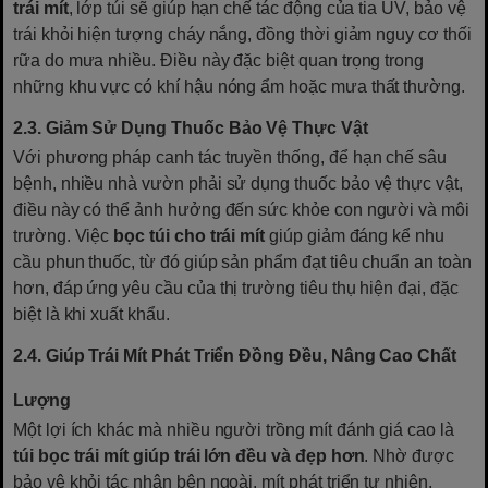
trái mít
, lớp túi sẽ giúp hạn chế tác động của tia UV, bảo vệ
trái khỏi hiện tượng cháy nắng, đồng thời giảm nguy cơ thối
rữa do mưa nhiều. Điều này đặc biệt quan trọng trong
những khu vực có khí hậu nóng ẩm hoặc mưa thất thường.
2.3. Giảm Sử Dụng Thuốc Bảo Vệ Thực Vật
Với phương pháp canh tác truyền thống, để hạn chế sâu
bệnh, nhiều nhà vườn phải sử dụng thuốc bảo vệ thực vật,
điều này có thể ảnh hưởng đến sức khỏe con người và môi
trường. Việc
bọc túi cho trái mít
giúp giảm đáng kể nhu
cầu phun thuốc, từ đó giúp sản phẩm đạt tiêu chuẩn an toàn
hơn, đáp ứng yêu cầu của thị trường tiêu thụ hiện đại, đặc
biệt là khi xuất khẩu.
2.4. Giúp Trái Mít Phát Triển Đồng Đều, Nâng Cao Chất
Lượng
Một lợi ích khác mà nhiều người trồng mít đánh giá cao là
túi bọc trái mít giúp trái lớn đều và đẹp hơn
. Nhờ được
bảo vệ khỏi tác nhân bên ngoài, mít phát triển tự nhiên,