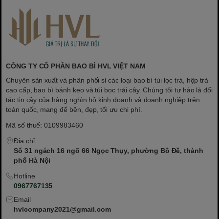
CÔNG TY CỔ PHẦN BAO BÌ HVL VIỆT NAM
Chuyên sản xuất và phân phối sỉ các loại bao bì túi lọc trà, hộp trà
cao cấp, bao bì bánh kẹo và túi bọc trái cây. Chúng tôi tự hào là đối
tác tin cậy của hàng nghìn hộ kinh doanh và doanh nghiệp trên
toàn quốc, mang đế bền, đẹp, tối ưu chi phí.
Mã số thuế: 0109983460
Địa chỉ
Số 31 ngách 16 ngõ 66 Ngọc Thụy, phường Bồ Đề, thành
phố Hà Nội
Hotline
0967767135
Email
hvlcompany2021@gmail.com