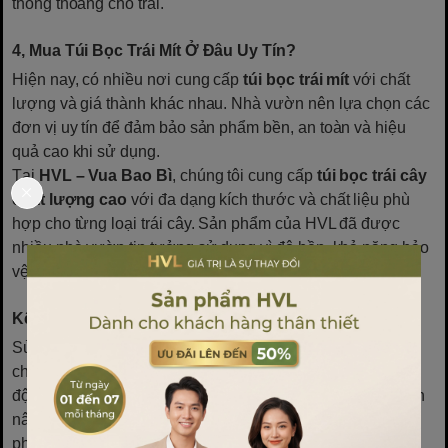
thông thoáng cho trái.
4, Mua Túi Bọc Trái Mít Ở Đâu Uy Tín?
Hiện nay, có nhiều nơi cung cấp
túi bọc trái mít
với chất
lượng và giá thành khác nhau. Nhà vườn nên lựa chọn các
đơn vị uy tín để đảm bảo sản phẩm bền, an toàn và hiệu
quả cao khi sử dụng.
Tại
HVL – Vua Bao Bì
, chúng tôi cung cấp
túi bọc trái cây
chất lượng cao
với đa dạng kích thước và chất liệu phù
hợp cho từng loại trái cây. Sản phẩm của HVL đã được
nhiều nhà vườn tin tưởng sử dụng vì độ bền, khả năng bảo
vệ tốt và giá thành hợp lý.
Kết Luận
Sử dụng
túi bọc trái mít
mang lại nhiều lợi ích thiết thực
cho nhà vườn, từ bảo vệ trái khỏi sâu bệnh, hạn chế tác
động của thời tiết, giảm sử dụng thuốc bảo vệ thực vật đến
nâng cao chất lượng và giá trị kinh tế. Đây là một phương
pháp canh tác hiện đại, giúp nhà nông tiết kiệm chi phí và