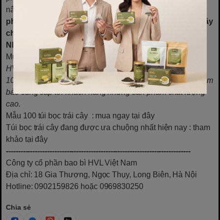
nâng cao hiệu quả sản xuất. Nếu bạn đang tìm kiếm
giải
pháp bảo vệ trái mít tốt nhất
, đừng bỏ qua
túi bọc trái cây
chất lượng cao từ HVL – Vua Bao Bì
!
Những câu hỏi thường gặp:
Mua túi bọc trái cây ở đâu?
HVL là đơn vị cung câp túi bọc trái cây toàn quốc. Với hơn
1000 đối tác lớn nhỏ trải khắp toàn quốc, doanh nghiệp đảm
bảo cung cấp tới khách hàng những sản phẩm chất lượng
cao.
Mẫu 100 túi bọc trái cây
: mua ngay tại đây
Túi bọc trái cây đang được ưa chuộng nhất hiện nay
: tham
khảo tại đây
----------------------------------------------------------------------------
Công ty cổ phần bao bì HVL Việt Nam
Địa chỉ: 18 Gia Thượng, Ngọc Thụy, Long Biên, Hà Nội
Hotline: 0902159826 hoặc 0969830250
Chia sẻ