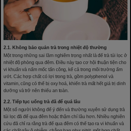
2.1. Không bảo quản trà trong nhiệt độ thường
Một trong những sai lầm nghiêm trọng nhất là để trà túi lọc ở
nhiệt độ phòng qua đêm. Điều này tạo cơ hội thuận tiện cho
vi khuẩn và nấm mốc tấn công, kể cả trong môi trường ẩm
ướt. Các hợp chất có lợi trong trà, gồm polyphenol và
vitamin, cũng có thể bị oxy hoá, khiến trà mất hết giá trị dinh
dưỡng và trở nên thiếu an toàn.
2.2. Tiếp tục uống trà đã để quá lâu
Một số người không để ý đến và thường xuyên sử dụng trà
túi lọc đã để qua đêm hoặc thậm chí lâu hơn. Nhiều nghiên
cứu đã chỉ ra rằng trà để qua đêm có thể tạo ra vi khuẩn và
các chất gây ô nhiễm, chẳng hạn như nitrit, một hợp chất