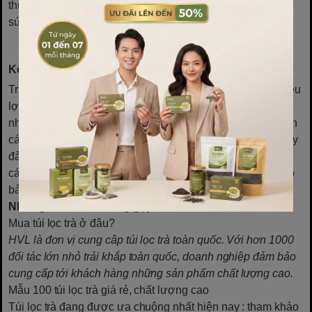
thường, cần dùng ngay để giảm thiểu nguy cơ gây hại tới
sức khoẻ.
Kết Luận
Trà túi lọc là một thức uống bổ dưỡng có thể mang lại nhiều
lợi ích về sức khoẻ nếu được sử dụng đúng cách. Tuy
nhiên, việc dùng trà túi lọc để qua đêm mà không lưu ý đến
cách bảo quản có thể dẫn đến nhiều hậu quả nặng nề. Hãy
đảm bảo bạn thường xuyên uống trà tươi mới và sử dụng
các cách bảo quản thích hợp để tăng cường sức khoẻ cho
bản thân và gia đình.
Những câu hỏi thường gặp:
Mua túi lọc trà ở đâu?
HVL là đơn vị cung câp túi lọc trà toàn quốc. Với hơn 1000
đối tác lớn nhỏ trải khắp toàn quốc, doanh nghiệp đảm bảo
cung cấp tới khách hàng những sản phẩm chất lượng cao.
Mẫu 100 túi lọc trà giá rẻ, chất lượng cao
Túi lọc trà đang được ưa chuộng nhất hiện nay
: tham khảo