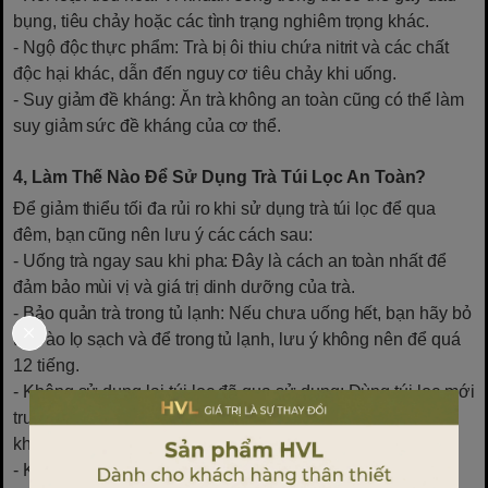
bụng, tiêu chảy hoặc các tình trạng nghiêm trọng khác.
- Ngộ độc thực phẩm: Trà bị ôi thiu chứa nitrit và các chất
độc hại khác, dẫn đến nguy cơ tiêu chảy khi uống.
- Suy giảm đề kháng: Ăn trà không an toàn cũng có thể làm
suy giảm sức đề kháng của cơ thể.
4, Làm Thế Nào Để Sử Dụng Trà Túi Lọc An Toàn?
Để giảm thiểu tối đa rủi ro khi sử dụng trà túi lọc để qua
đêm, bạn cũng nên lưu ý các cách sau:
- Uống trà ngay sau khi pha: Đây là cách an toàn nhất để
đảm bảo mùi vị và giá trị dinh dưỡng của trà.
- Bảo quản trà trong tủ lạnh: Nếu chưa uống hết, bạn hãy bỏ
trà vào lọ sạch và để trong tủ lạnh, lưu ý không nên để quá
12 tiếng.
- Không sử dụng lại túi lọc đã qua sử dụng: Dùng túi lọc mới
trước mỗi lần pha trà để đảm bảo vệ sinh và an toàn sức
khoẻ.
- Kiểm tra trà trước khi dùng: Nếu trong trà có mùi bất