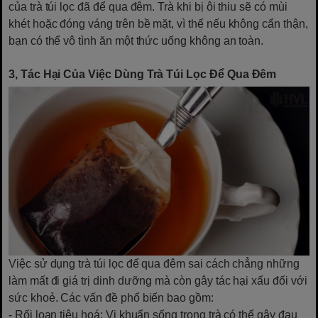
của trà túi lọc đã để qua đêm. Trà khi bị ôi thiu sẽ có mùi
khét hoặc đóng váng trên bề mặt, vì thế nếu không cẩn thận,
bạn có thể vô tình ăn một thức uống không an toàn.
3, Tác Hại Của Việc Dùng Trà Túi Lọc Để Qua Đêm
Việc sử dụng trà túi lọc để qua đêm sai cách chẳng những
làm mất đi giá trị dinh dưỡng mà còn gây tác hại xấu đối với
sức khoẻ. Các vấn đề phổ biến bao gồm:
- Rối loạn tiêu hoá: Vi khuẩn sống trong trà có thể gây đau