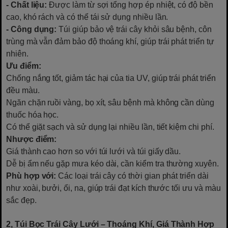
- Chất liệu:
Được làm từ sợi tổng hợp ép nhiệt, có độ bền
cao, khó rách và có thể tái sử dụng nhiều lần.
- Công dụng:
Túi giúp bảo vệ trái cây khỏi sâu bệnh, côn
trùng mà vẫn đảm bảo độ thoáng khí, giúp trái phát triển tự
nhiên.
Ưu điểm:
Chống nắng tốt, giảm tác hại của tia UV, giúp trái phát triển
đều màu.
Ngăn chặn ruồi vàng, bọ xít, sâu bệnh mà không cần dùng
thuốc hóa học.
Có thể giặt sạch và sử dụng lại nhiều lần, tiết kiệm chi phí.
Nhược điểm:
Giá thành cao hơn so với túi lưới và túi giấy dầu.
Dễ bị ẩm nếu gặp mưa kéo dài, cần kiểm tra thường xuyên.
Phù hợp với:
Các loại trái cây có thời gian phát triển dài
như xoài, bưởi, ổi, na, giúp trái đạt kích thước tối ưu và màu
sắc đẹp.
2, Túi Bọc Trái Cây Lưới – Thoáng Khí, Giá Thành Hợp