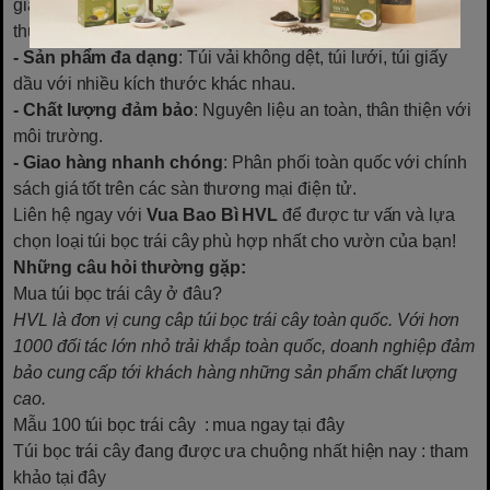
giá tốt, hãy tham khảo sản phẩm tại
Vua Bao Bì HVL
–
thương hiệu chuyên cung cấp bao bì nông nghiệp uy tín.
- Sản phẩm đa dạng
: Túi vải không dệt, túi lưới, túi giấy
dầu với nhiều kích thước khác nhau.
- Chất lượng đảm bảo
: Nguyên liệu an toàn, thân thiện với
môi trường.
- Giao hàng nhanh chóng
: Phân phối toàn quốc với chính
sách giá tốt trên các sàn thương mại điện tử.
Liên hệ ngay với
Vua Bao Bì HVL
để được tư vấn và lựa
chọn loại túi bọc trái cây phù hợp nhất cho vườn của bạn!
Những câu hỏi thường gặp:
Mua túi bọc trái cây ở đâu?
HVL là đơn vị cung câp túi bọc trái cây toàn quốc. Với hơn
1000 đối tác lớn nhỏ trải khắp toàn quốc, doanh nghiệp đảm
bảo cung cấp tới khách hàng những sản phẩm chất lượng
cao.
Mẫu 100 túi bọc trái cây
: mua ngay tại đây
Túi bọc trái cây đang được ưa chuộng nhất hiện nay
: tham
khảo tại đây