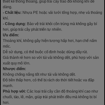
thiết kế thông thoáng, giúp trái cây trao đổi không khí dễ
dàng.
- Chất liệu:
Nhựa PE hoặc vải lưới tổng hợp, nhẹ và thoáng
khí.
- Công dụng:
Bảo vệ trái khỏi côn trùng mà không gây bí
hơi, giúp trái cây phát triển tự nhiên.
Ưu điểm:
Thoáng khí, không gây hiện tượng hấp hơi, hạn chế nấm
mốc.
Dễ sử dụng, có thể buộc cố định hoặc dùng dây rút.
Giá thành rẻ hơn so với túi vải không dệt, phù hợp với sản
xuất quy mô lớn.
Nhược điểm:
Không chống nắng tốt như túi vải không dệt.
Độ bền thấp hơn, có thể bị rách do thời tiết hoặc va đập
mạnh.
Phù hợp với:
Các loại trái cây cần độ thoáng khí cao như
chuối, táo, lê, mận, giúp trái phát triển đều mà không bị bí
hơi.