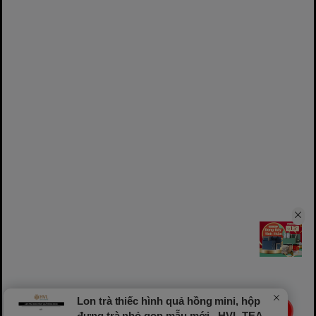
Lon trà thiếc hình quả hồng mini, hộp
LIVE
đựng trà nhỏ gọn mẫu mới - HVL TEA