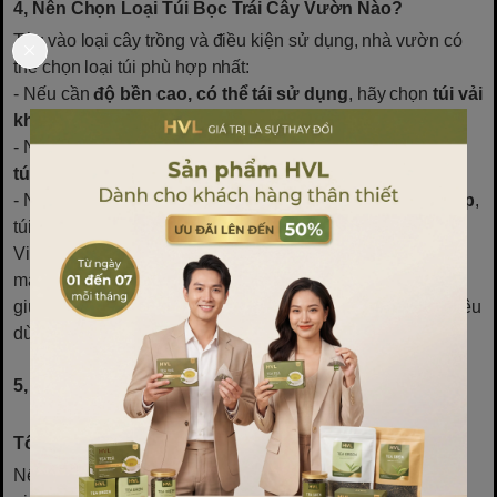
4, Nên Chọn Loại Túi Bọc Trái Cây Vườn Nào?
Tùy vào loại cây trồng và điều kiện sử dụng, nhà vườn có
thể chọn loại túi phù hợp nhất:
- Nếu cần
độ bền cao, có thể tái sử dụng
, hãy chọn
túi vải
không dệt
.
- Nếu cần
sự thông thoáng, giá thành hợp lý
, hãy chọn
túi lưới
.
- Nếu muốn
giải pháp tự nhiên, giúp trái cây có màu đẹp
,
túi
giấy dầu
là lựa chọn tối ưu.
Việc sử dụng túi bọc trái cây không chỉ giúp bảo vệ mùa
màng mà còn góp phần
hạn chế thuốc bảo vệ thực vật
,
giúp nông sản sạch hơn, an toàn hơn khi đến tay người tiêu
dùng.
5, Mua Túi Bọc Trái Cây Vườn Ở Đâu Chất Lượng, Giá
Tốt?
Nếu bạn đang tìm kiếm
túi bọc trái cây vườn
chất lượng,