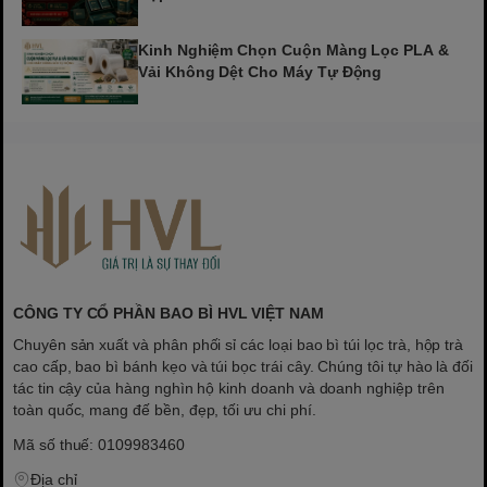
Kinh Nghiệm Chọn Cuộn Màng Lọc PLA &
Vải Không Dệt Cho Máy Tự Động
CÔNG TY CỔ PHẦN BAO BÌ HVL VIỆT NAM
Chuyên sản xuất và phân phối sỉ các loại bao bì túi lọc trà, hộp trà
cao cấp, bao bì bánh kẹo và túi bọc trái cây. Chúng tôi tự hào là đối
tác tin cậy của hàng nghìn hộ kinh doanh và doanh nghiệp trên
toàn quốc, mang đế bền, đẹp, tối ưu chi phí.
Mã số thuế: 0109983460
Địa chỉ