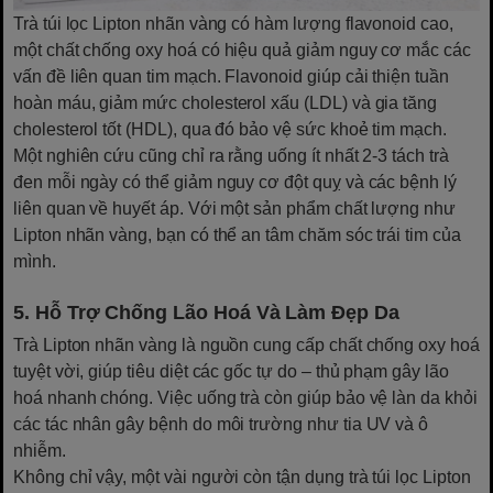
Trà túi lọc Lipton nhãn vàng có hàm lượng flavonoid cao,
một chất chống oxy hoá có hiệu quả giảm nguy cơ mắc các
vấn đề liên quan tim mạch. Flavonoid giúp cải thiện tuần
hoàn máu, giảm mức cholesterol xấu (LDL) và gia tăng
cholesterol tốt (HDL), qua đó bảo vệ sức khoẻ tim mạch.
Một nghiên cứu cũng chỉ ra rằng uống ít nhất 2-3 tách trà
đen mỗi ngày có thể giảm nguy cơ đột quỵ và các bệnh lý
liên quan về huyết áp. Với một sản phẩm chất lượng như
Lipton nhãn vàng, bạn có thể an tâm chăm sóc trái tim của
mình.
5. Hỗ Trợ Chống Lão Hoá Và Làm Đẹp Da
Trà Lipton nhãn vàng là nguồn cung cấp chất chống oxy hoá
tuyệt vời, giúp tiêu diệt các gốc tự do – thủ phạm gây lão
hoá nhanh chóng. Việc uống trà còn giúp bảo vệ làn da khỏi
các tác nhân gây bệnh do môi trường như tia UV và ô
nhiễm.
Không chỉ vậy, một vài người còn tận dụng trà túi lọc Lipton