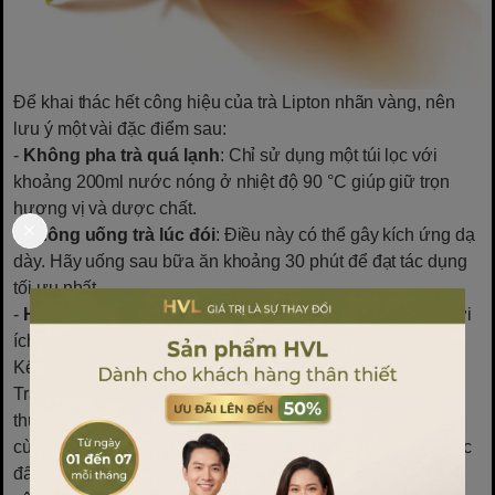
Để khai thác hết công hiệu của trà Lipton nhãn vàng, nên
lưu ý một vài đặc điểm sau:
-
Không pha trà quá lạnh
: Chỉ sử dụng một túi lọc với
khoảng 200ml nước nóng ở nhiệt độ 90 °C giúp giữ trọn
hương vị và dược chất.
-
Không uống trà lúc đói
: Điều này có thể gây kích ứng dạ
dày. Hãy uống sau bữa ăn khoảng 30 phút để đạt tác dụng
tối ưu nhất.
-
Hạn chế sử dụng đường
: Trà không đường mang lại lợi
ích sức khoẻ cao hơn vì giúp bạn kiểm soát lượng calo.
Kết Luận
Trà túi lọc Lipton nhãn vàng không chỉ đơn thuần là một
thức uống hàng ngày mà còn là một người bạn đồng hành
cùng hành trình chăm sóc sức khoẻ toàn diện. Từ việc thúc
đẩy tinh thần, hỗ trợ tiêu hoá, kiểm soát cân nặng đến bảo