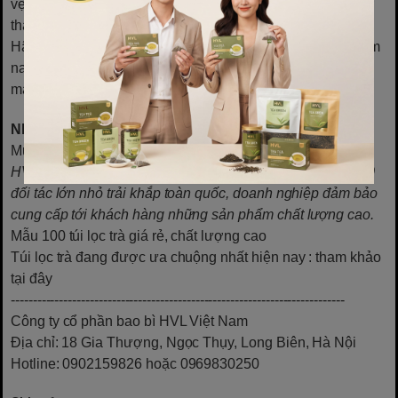
vệ tim mạch và chăm sóc da, sản phẩm này xứng đáng trở
thành lựa chọn tối ưu của bạn.
Hãy bắt đầu thói quen uống trà Lipton nhãn vàng ngay hôm
nay để trải nghiệm những lợi ích vượt trội do sản phẩm
mang lại!
Những câu hỏi thường gặp:
Mua túi lọc trà ở đâu?
HVL là đơn vị cung câp túi lọc trà toàn quốc. Với hơn 1000
đối tác lớn nhỏ trải khắp toàn quốc, doanh nghiệp đảm bảo
cung cấp tới khách hàng những sản phẩm chất lượng cao.
Mẫu 100 túi lọc trà giá rẻ, chất lượng cao
Túi lọc trà đang được ưa chuộng nhất hiện nay
: tham khảo
tại đây
----------------------------------------------------------------------------
Công ty cổ phần bao bì HVL Việt Nam
Địa chỉ: 18 Gia Thượng, Ngọc Thụy, Long Biên, Hà Nội
Hotline: 0902159826 hoặc 0969830250