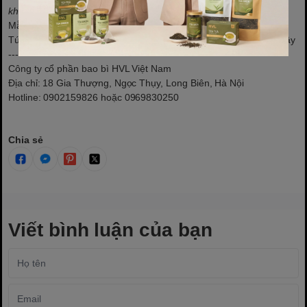
khách hàng những sản phẩm chất lượng cao.
Mẫu 100 túi lọc trà giá rẻ, chất lượng cao
Túi lọc trà đang được ưa chuộng nhất hiện nay
: tham khảo tại đây
----------------------------------------------------------------------------
Công ty cổ phần bao bì HVL Việt Nam
Địa chỉ: 18 Gia Thượng, Ngọc Thụy, Long Biên, Hà Nội
Hotline: 0902159826 hoặc 0969830250
Chia sẻ
Viết bình luận của bạn