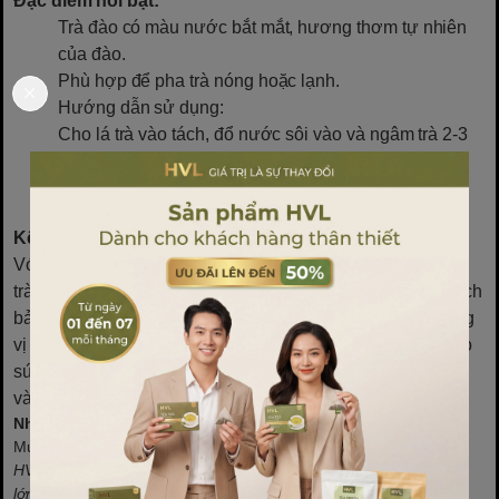
Đặc điểm nổi bật:
Trà đào có màu nước bắt mắt, hương thơm tự nhiên
của đào.
Phù hợp để pha trà nóng hoặc lạnh.
Hướng dẫn sử dụng:
Cho lá trà vào tách, đổ nước sôi vào và ngâm trà 2-3
phút.
Có thể thêm đường, đá, sữa tuỳ theo ý muốn.
Kết luận
Với những loại trà đào túi lọc trên, bạn có thể thưởng thức
trà đào thơm ngon, mát lạnh hay ngọt ngào, tuỳ vào sở thích
bản thân. Những sản phẩm này không chỉ mang tới hương
vị hấp dẫn mà còn giúp bạn thư giãn, làm đẹp và nâng cao
sức khoẻ. Hãy thử ngay một trong những món trà đào này
và trải nghiệm những giờ phút thư giãn thú vị!
Những câu hỏi thường gặp:
Mua túi lọc trà ở đâu?
HVL là đơn vị cung câp túi lọc trà toàn quốc. Với hơn 1000 đối tác
lớn nhỏ trải khắp toàn quốc, doanh nghiệp đảm bảo cung cấp tới