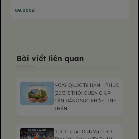
68.000đ
Bài viết liên quan
NGÀY QUỐC TẾ HẠNH PHÚC
(20/3) 5 THÓI QUEN GIÚP
CÂN BẰNG SỨC KHỎE TINH
THẦN
In 3D Là Gì? Dịch Vụ In 3D