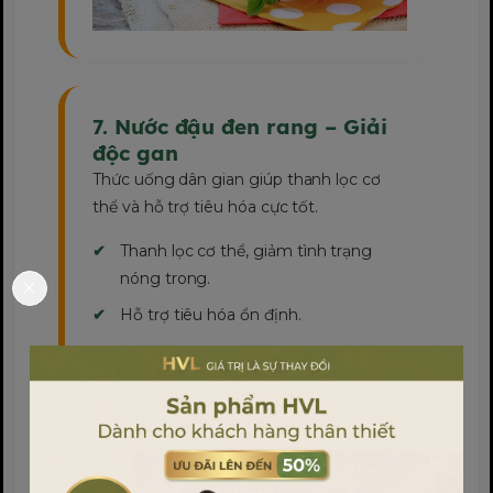
7. Nước đậu đen rang – Giải
độc gan
Thức uống dân gian giúp thanh lọc cơ
thể và hỗ trợ tiêu hóa cực tốt.
Thanh lọc cơ thể, giảm tình trạng
nóng trong.
Hỗ trợ tiêu hóa ổn định.