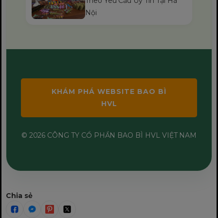
Theo Yêu Cầu Uy Tín Tại Hà
Nội
KHÁM PHÁ WEBSITE BAO BÌ
HVL
© 2026 CÔNG TY CỔ PHẦN BAO BÌ HVL VIỆT NAM
Chia sẻ