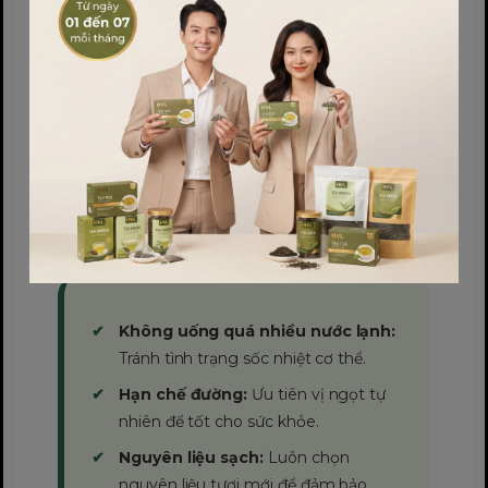
Lưu ý quan trọng khi sử
dụng
Không uống quá nhiều nước lạnh:
Tránh tình trạng sốc nhiệt cơ thể.
Hạn chế đường:
Ưu tiên vị ngọt tự
nhiên để tốt cho sức khỏe.
Nguyên liệu sạch:
Luôn chọn
nguyên liệu tươi mới để đảm bảo