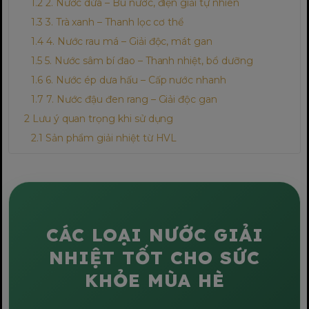
2. Nước dừa – Bù nước, điện giải tự nhiên
3. Trà xanh – Thanh lọc cơ thể
4. Nước rau má – Giải độc, mát gan
5. Nước sâm bí đao – Thanh nhiệt, bổ dưỡng
6. Nước ép dưa hấu – Cấp nước nhanh
7. Nước đậu đen rang – Giải độc gan
Lưu ý quan trọng khi sử dụng
Sản phẩm giải nhiệt từ HVL
CÁC LOẠI NƯỚC GIẢI
NHIỆT TỐT CHO SỨC
KHỎE MÙA HÈ