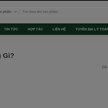
TIN TỨC
HỢP TÁC
LIÊN HỆ
TUYỂN ĐẠI LÝ TOÀ
g Gì?