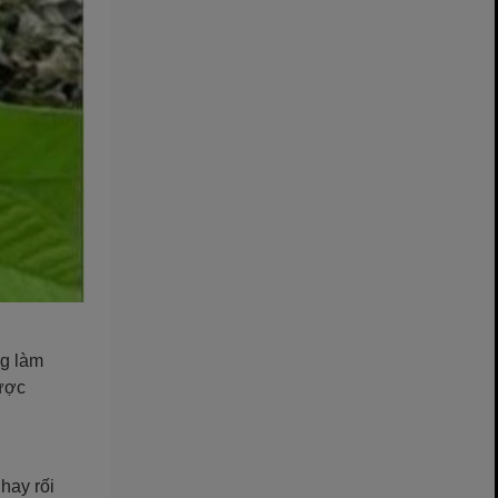
ng làm
được
hay rối