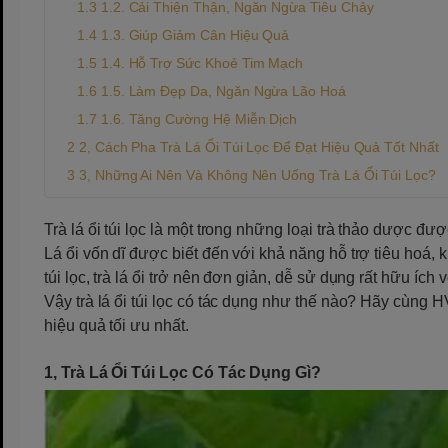
1.2. Cải Thiện Thận, Ngăn Ngừa Tiêu Chảy
1.3. Giúp Giảm Cân Hiệu Quả
1.4. Hỗ Trợ Sức Khoẻ Tim Mạch
1.5. Làm Đẹp Da, Ngăn Ngừa Lão Hoá
1.6. Tăng Cường Hệ Miễn Dịch
2, Cách Pha Trà Lá Ổi Túi Lọc Để Đạt Hiệu Quả Tốt Nhất
3, Những Ai Nên Và Không Nên Uống Trà Lá Ổi Túi Lọc?
Trà lá ổi túi lọc là một trong những loại trà thảo dược đ
Lá ổi vốn dĩ được biết đến với khả năng hỗ trợ tiêu hoá
túi lọc, trà lá ổi trở nên đơn giản, dễ sử dụng rất hữu íc
Vậy trà lá ổi túi lọc có tác dụng như thế nào? Hãy cùng H
hiệu quả tối ưu nhất.
1, Trà Lá Ổi Túi Lọc Có Tác Dụng Gì?