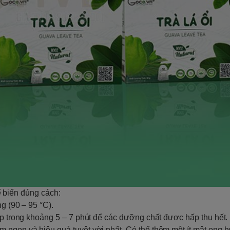
hế biến đúng cách:
g (90 – 95 °C).
ắp trong khoảng 5 – 7 phút để các dưỡng chất được hấp thụ hết.
 ngon và hiệu quả tuyệt vời nhất. Có thể thêm một ít mật ong 