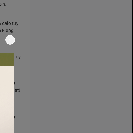
hơn.
a calo tuy
n kiêng
 giảm nguy
m mạch.
găn ngừa
a luôn trẻ
nh. Uống