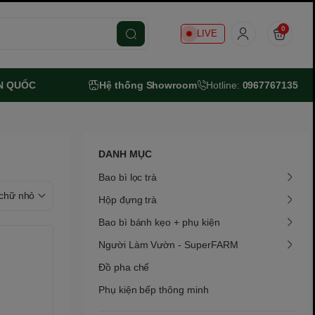
0
LIVE
N QUỐC
Hệ thống Showroom
Hotline:
0967767135
DANH MỤC
Bao bì lọc trà
Hộp đựng trà
Bao bì bánh kẹo + phụ kiện
Người Làm Vườn - SuperFARM
Đồ pha chế
Phụ kiện bếp thông minh