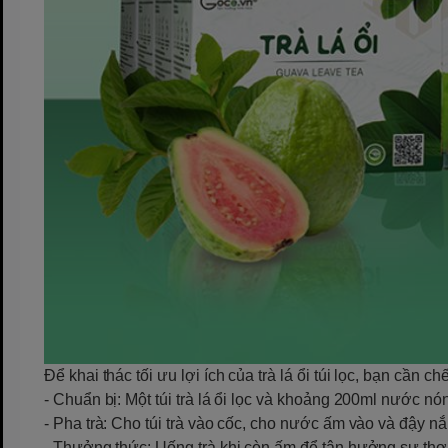
Để khai thác tối ưu lợi ích của trà lá ổi túi lọc, bạn cần c
- Chuẩn bị: Một túi trà lá ổi lọc và khoảng 200ml nước nón
- Pha trà: Cho túi trà vào cốc, cho nước ấm vào và đậy n
- Thưởng thức: Uống trà khi còn ấm để tận hưởng sự thơm