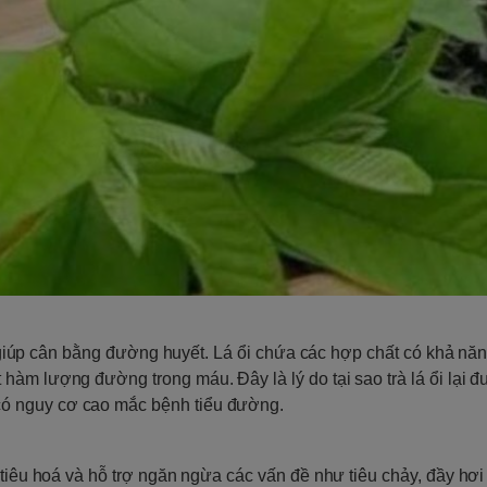
là giúp cân bằng đường huyết. Lá ổi chứa các hợp chất có khả nă
hàm lượng đường trong máu. Đây là lý do tại sao trà lá ổi lại 
ó nguy cơ cao mắc bệnh tiểu đường.
 tiêu hoá và hỗ trợ ngăn ngừa các vấn đề như tiêu chảy, đầy hơi 