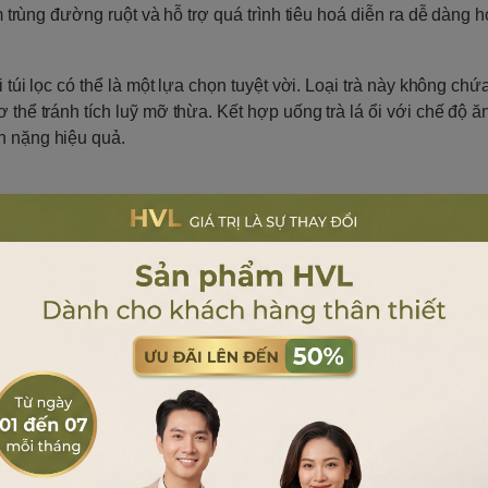
ễm trùng đường ruột và hỗ trợ quá trình tiêu hoá diễn ra dễ dàng 
 túi lọc có thể là một lựa chọn tuyệt vời. Loại trà này không chứ
 thể tránh tích luỹ mỡ thừa. Kết hợp uống trà lá ổi với chế độ ă
n nặng hiệu quả.
ồng độ cholesterol xấu trong cơ thể, qua đó bảo vệ tim mạch và
đặn có thể giúp mức huyết áp ổn định và tăng cường sức khoẻ ti
, trà lá ổi túi lọc có khả năng giúp làm dịu da, giảm mụn và n
ưởng của gốc tự do, làm chậm quá trình lão hoá và duy trì cho d
thể tăng cường sức đề kháng giúp chống lại các tác nhân gây bệ
 mắc cảm cúm, viêm phế quản cùng các bệnh viêm nhiễm khác.