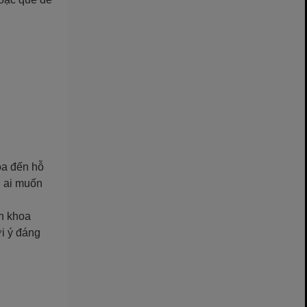
hóa đến hỗ
g ai muốn
ện khoa
i ý đáng