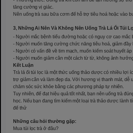
tăng cường vị giác.
Nên uống trà sau bữa cơm để hỗ trợ tiêu hoá hoặc vào b
3, Những Ai Nên Và Không Nên Uống Trà Lá Ổi Túi L
- Người mắc bệnh tiểu đường hoặc có nguy cơ cao mắc 
- Người muốn tăng cường chức năng tiêu hoá, giảm đầy h
- Người có vấn đề về tim mạch, muốn kiểm soát huyết áp 
- Người muốn giảm cân một cách từ từ, không ảnh hưởn
Kết Luận
Trà lá ổi túi lọc là một thức uống thảo dược có nhiều lợi 
trợ giảm cân và làm đẹp da. Với hương vị thanh mát, dễ u
chăm sóc sức khỏe bằng các phương pháp tự nhiên.
Tuy nhiên, để đạt hiệu quả tốt nhất, bạn nên uống trà đú
học. Nếu bạn đang tìm kiếm một loại trà thảo dược lành tí
để thử
Những câu hỏi thường gặp:
Mua túi lọc trà ở đâu?