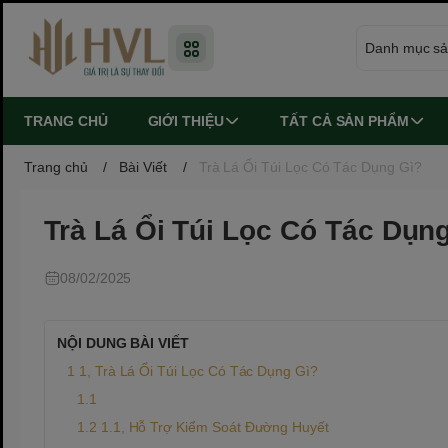
TRANG CHỦ
GIỚI THIỆU
TẤT CẢ SẢN PHẨM
Trang chủ
/
Bài Viết
/
Trà Lá Ổi Túi Lọc Có Tác Dụng Gì?
Trà Lá Ổi Túi Lọc Có Tác Dụn
08/02/2025
NỘI DUNG BÀI VIẾT
1, Trà Lá Ổi Túi Lọc Có Tác Dụng Gì?
1.1, Hỗ Trợ Kiểm Soát Đường Huyết