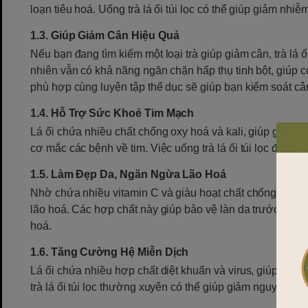
loạn tiêu hoá. Uống trà lá ổi túi lọc có thể giúp giảm nhi
1.3. Giúp Giảm Cân Hiệu Quả
Nếu bạn đang tìm kiếm một loại trà giúp giảm cân, trà lá ổi
nhiên vẫn có khả năng ngăn chặn hấp thụ tinh bột, giúp cơ
phù hợp cùng luyện tập thể dục sẽ giúp bạn kiểm soát câ
1.4. Hỗ Trợ Sức Khoẻ Tim Mạch
Lá ổi chứa nhiều chất chống oxy hoá và kali, giúp giảm n
cơ mắc các bệnh về tim. Việc uống trà lá ổi túi lọc đều 
1.5. Làm Đẹp Da, Ngăn Ngừa Lão Hoá
Nhờ chứa nhiều vitamin C và giàu hoạt chất chống oxy hoá
lão hoá. Các hợp chất này giúp bảo vệ làn da trước ảnh h
hoá.
1.6. Tăng Cường Hệ Miễn Dịch
Lá ổi chứa nhiều hợp chất diệt khuẩn và virus, giúp cơ 
trà lá ổi túi lọc thường xuyên có thể giúp giảm nguy cơ