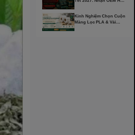
Tết 2027: Nhận OEM Hộp
Trà Đinh Mùi Sớm
Kinh Nghiệm Chọn Cuộn
Màng Lọc PLA & Vải
Không Dệt Cho Máy Tự
Động