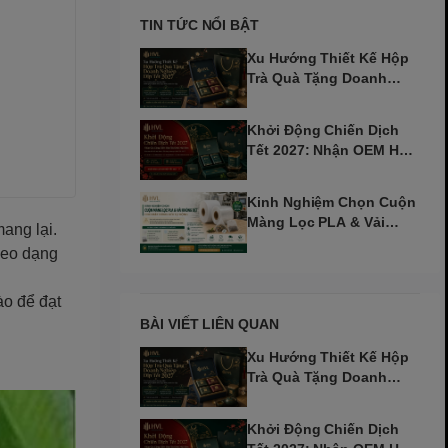
TIN TỨC NỔI BẬT
Xu Hướng Thiết Kế Hộp
Trà Quà Tặng Doanh
Nghiệp Dịp Tết 2027
Khởi Động Chiến Dịch
Tết 2027: Nhận OEM Hộp
Trà Đinh Mùi Sớm
Kinh Nghiệm Chọn Cuộn
Màng Lọc PLA & Vải
mang lại.
Không Dệt Cho Máy Tự
theo dạng
Động
ào để đạt
BÀI VIẾT LIÊN QUAN
Xu Hướng Thiết Kế Hộp
Trà Quà Tặng Doanh
Nghiệp Dịp Tết 2027
Khởi Động Chiến Dịch