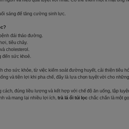
uổi sáng để tăng cường sinh lực.
ọc?
bệnh đái tháo đường.
ơi, tiêu chảy.
và cholesterol.
g đến sức khoẻ.
ích cho sức khỏe, từ việc kiểm soát đường huyết, cải thiện tiêu 
ống và tiện lợi khi pha chế, đây là lựa chọn tuyệt vời cho nhữn
ng cách, đúng liều lượng và kết hợp với chế độ ăn uống, tập luy
nh và mang lại nhiều lợi ích,
trà lá ổi túi lọc
chắc chắn là một gợ