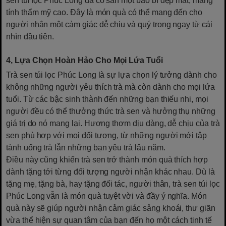
sen túi lọc Phúc Long đã có sẵn một bao bì đẹp mắt, mang
tính thẩm mỹ cao. Đây là món quà có thể mang đến cho
người nhận một cảm giác dễ chịu và quý trọng ngay từ cái
nhìn đầu tiên.
4, Lựa Chọn Hoàn Hảo Cho Mọi Lứa Tuổi
Trà sen túi lọc Phúc Long là sự lựa chọn lý tưởng dành cho
không những người yêu thích trà mà còn dành cho mọi lứa
tuổi. Từ các bậc sinh thành đến những bạn thiếu nhi, mọi
người đều có thể thưởng thức trà sen và hưởng thụ những
giá trị do nó mang lại. Hương thơm dịu dàng, dễ chịu của trà
sen phù hợp với mọi đối tượng, từ những người mới tập
tành uống trà lẫn những bạn yêu trà lâu năm.
Điều này cũng khiến trà sen trở thành món quà thích hợp
dành tặng tới từng đối tượng người nhận khác nhau. Dù là
tặng mẹ, tặng bà, hay tặng đối tác, người thân, trà sen túi lọc
Phúc Long vẫn là món quà tuyệt vời và đầy ý nghĩa. Món
quà này sẽ giúp người nhận cảm giác sảng khoái, thư giãn
vừa thể hiện sự quan tâm của bạn đến họ một cách tinh tế