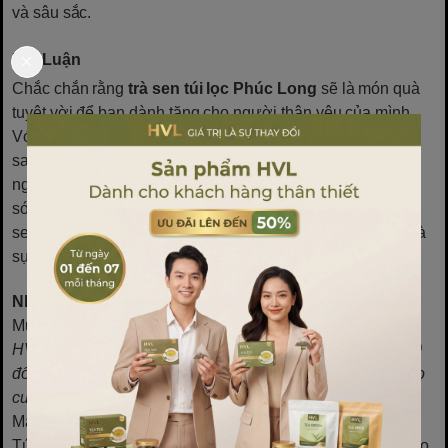
và sâu sắc.
Kết Luận
Chắc chắn rằng
trà sen túi lọc Phúc Long
sẽ là món quà
tuyệt vời để bạn dành tặng cho người thân yêu của mình.
Với hương vị tinh tế, lợi ích sức khỏe rõ ràng và thiết kế
sang trọng, trà sen Phúc Long không chỉ là một thức uống
ngon mà còn là một món quà thể hiện sự quan tâm, chăm
sóc đặc biệt. Dù là dịp lễ Tết hay những ngày thường, trà
sen luôn là lựa chọn hoàn hảo để bạn gửi gắm tình cảm và
sự yêu thương đến người thân.
Những câu hỏi thường gặp:
Mua túi lọc trà ở đâu?
HVL là đơn vị cung câp túi lọc trà toàn quốc. Với hơn 1000
đối tác lớn nhỏ trải khắp toàn quốc, doanh nghiệp đảm bảo
cung cấp tới khách hàng những sản phẩm chất lượng cao.
Mẫu 100 túi lọc trà giá rẻ, chất lượng cao
Túi lọc trà đang được ưa chuộng nhất hiện nay
: tham khảo