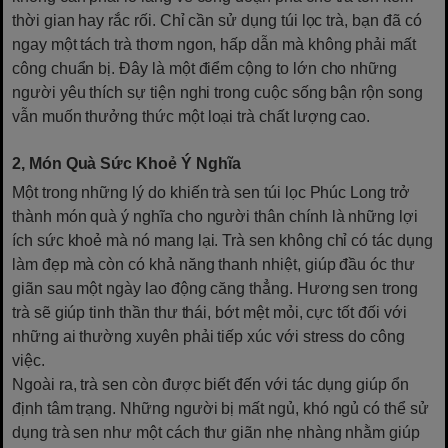
thời gian hay rắc rối. Chỉ cần sử dụng túi lọc trà, bạn đã có
ngay một tách trà thơm ngon, hấp dẫn mà không phải mất
công chuẩn bị. Đây là một điểm cộng to lớn cho những
người yêu thích sự tiện nghi trong cuộc sống bận rộn song
vẫn muốn thưởng thức một loại trà chất lượng cao.
2, Món Quà Sức Khoẻ Ý Nghĩa
Một trong những lý do khiến trà sen túi lọc Phúc Long trở
thành món quà ý nghĩa cho người thân chính là những lợi
ích sức khoẻ mà nó mang lại. Trà sen không chỉ có tác dụng
làm đẹp mà còn có khả năng thanh nhiệt, giúp đầu óc thư
giãn sau một ngày lao động căng thẳng. Hương sen trong
trà sẽ giúp tinh thần thư thái, bớt mệt mỏi, cực tốt đối với
những ai thường xuyên phải tiếp xúc với stress do công
việc.
Ngoài ra, trà sen còn được biết đến với tác dụng giúp ổn
định tâm trạng. Những người bị mất ngủ, khó ngủ có thể sử
dụng trà sen như một cách thư giãn nhẹ nhàng nhằm giúp