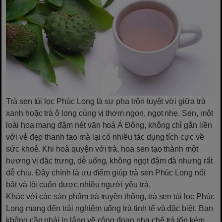
Trà sen túi lọc Phúc Long là sự pha trộn tuyệt vời giữa trà
xanh hoặc trà ô long cùng vị thơm ngon, ngọt nhẹ. Sen, một
loài hoa mang đậm nét văn hoá Á Đông, không chỉ gắn liền
với vẻ đẹp thanh tao mà lại có nhiều tác dụng tích cực về
sức khoẻ. Khi hoà quyện với trà, hoa sen tạo thành một
hương vị đặc trưng, dễ uống, không ngọt đậm đà nhưng rất
dễ chịu. Đây chính là ưu điểm giúp trà sen Phúc Long nổi
bật và lôi cuốn được nhiều người yêu trà.
Khác với các sản phẩm trà truyền thống, trà sen túi lọc Phúc
Long mang đến trải nghiệm uống trà tinh tế và đặc biệt. Bạn
không cần phải lo lắng về công đoạn pha chế trà tốn kém