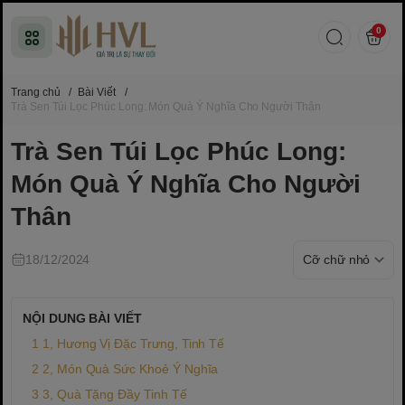
0
Trang chủ
/
Bài Viết
/
Trà Sen Túi Lọc Phúc Long: Món Quà Ý Nghĩa Cho Người Thân
Trà Sen Túi Lọc Phúc Long:
Món Quà Ý Nghĩa Cho Người
Thân
18/12/2024
NỘI DUNG BÀI VIẾT
1, Hương Vị Đặc Trưng, Tinh Tế
2, Món Quà Sức Khoẻ Ý Nghĩa
3, Quà Tặng Đầy Tinh Tế