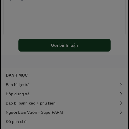
Gửi bình luận
DANH MỤC
Bao bì lọc trà
Hộp đựng trà
Bao bì bánh kẹo + phụ kiện
Người Làm Vườn - SuperFARM
Đồ pha chế