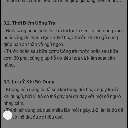
ít muối hoặc chanh nếu cần thiết giúp gia tăng thêm mùi vị.
3.2. Thời Điểm Uống Trà
- Buổi sáng hoặc buổi tối: Trà túi lọc lá sen có thể uống vào
buổi sáng để thanh lọc cơ thể hoặc trước khi đi ngủ cũng
giúp bạn an thần và ngủ ngon.
- Trước hoặc sau bữa cơm: Uống trà trước hoặc sau bữa
cơm 30 phút cũng giúp hỗ trợ tiêu hoá và kiểm soát cân
nặng.
3.3. Lưu Ý Khi Sử Dụng
- Không nên uống trà lá sen khi bụng đói hoặc ngay trước
khi đi ngủ, bởi vì trà có thể gây đói dạ dày với một số người
nhạy cảm.
- Tránh sử dụng trà quá nhiều lần mỗi ngày, 1-2 lần là đủ để
bạn có thể đạt được hiệu quả.