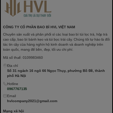
CÔNG TY CỔ PHẦN BAO BÌ HVL VIỆT NAM
Chuyên sản xuất và phân phối sỉ các loại bao bì túi lọc trà, hộp trà
cao cấp, bao bì bánh kẹo và túi bọc trái cây. Chúng tôi tự hào là đối
tác tin cậy của hàng nghìn hộ kinh doanh và doanh nghiệp trên
toàn quốc, mang đế bền, đẹp, tối ưu chi phí.
Mã số thuế: 0109983460
Địa chỉ
Số 31 ngách 16 ngõ 66 Ngọc Thụy, phường Bồ Đề, thành
phố Hà Nội
Hotline
0967767135
Email
hvlcompany2021@gmail.com
Mạng xã hội