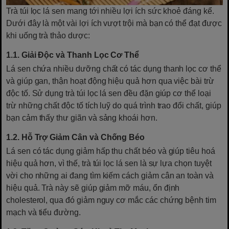
Trà túi lọc lá sen mang tới nhiều lợi ích sức khoẻ đáng kể.
Dưới đây là một vài lợi ích vượt trội mà bạn có thể đạt được
khi uống trà thảo dược:
1.1. Giải Độc và Thanh Lọc Cơ Thể
Lá sen chứa nhiều dưỡng chất có tác dụng thanh lọc cơ thể
và giúp gan, thận hoạt động hiệu quả hơn qua việc bài trừ
độc tố. Sử dụng trà túi lọc lá sen đều đặn giúp cơ thể loại
trừ những chất độc tố tích luỹ do quá trình trao đổi chất, giúp
bạn cảm thấy thư giãn và sảng khoái hơn.
1.2. Hỗ Trợ Giảm Cân và Chống Béo
Lá sen có tác dụng giảm hấp thu chất béo và giúp tiêu hoá
hiệu quả hơn, vì thế, trà túi lọc lá sen là sự lựa chọn tuyệt
vời cho những ai đang tìm kiếm cách giảm cân an toàn và
hiệu quả. Trà này sẽ giúp giảm mỡ máu, ổn định
cholesterol, qua đó giảm nguy cơ mắc các chứng bệnh tim
mạch và tiểu đường.