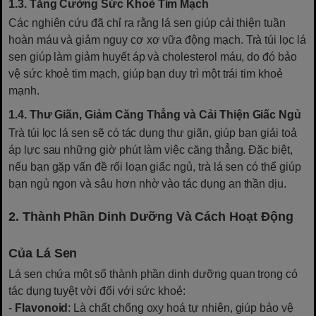
1.3. Tăng Cường Sức Khoẻ Tim Mạch
Các nghiên cứu đã chỉ ra rằng lá sen giúp cải thiện tuần
hoàn máu và giảm nguy cơ xơ vữa động mạch. Trà túi lọc lá
sen giúp làm giảm huyết áp và cholesterol máu, do đó bảo
vệ sức khoẻ tim mạch, giúp bạn duy trì một trái tim khoẻ
mạnh.
1.4. Thư Giãn, Giảm Căng Thẳng và Cải Thiện Giấc Ngủ
Trà túi lọc lá sen sẽ có tác dụng thư giãn, giúp bạn giải toả
áp lực sau những giờ phút làm việc căng thẳng. Đặc biệt,
nếu bạn gặp vấn đề rối loạn giấc ngủ, trà lá sen có thể giúp
bạn ngủ ngon và sâu hơn nhờ vào tác dụng an thần dịu.
2. Thành Phần Dinh Dưỡng Và Cách Hoạt Động
Của Lá Sen
Lá sen chứa một số thành phần dinh dưỡng quan trọng có
tác dụng tuyệt vời đối với sức khoẻ:
-
Flavonoid
: Là chất chống oxy hoá tự nhiên, giúp bảo vệ