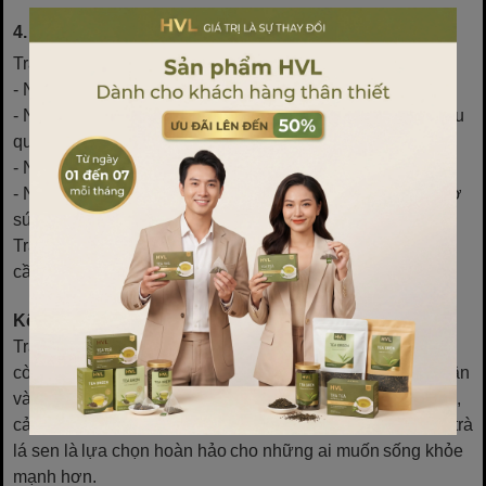
4. Tại sao Túi Lọc Lá Sen?
Trà túi lọc lá sen phù hợp với tất cả đối tượng, đặc biệt là:
- Những người muốn thanh lọc cơ thể giúp giảm Cân.
- Người đang tìm kiếm cách giảm cân nhanh chóng và hiệu
quả.
- Người có vấn đề rối loạn thần kinh hoặc lo âu.
- Những người có nồng độ cholesterol cao hoặc cần hỗ trợ
sức khoẻ tim mạch.
Trà túi lọc lá sen là một thức uống hoàn hảo cho những ai
cần duy trì sức khoẻ và cải thiện chất lượng cuộc sống.
Kết Luận
Trà túi lọc lá sen không chỉ là một thức uống giải khát mà
còn là một bí quyết tuyệt vời giúp thanh lọc cơ thể, giảm cân
và duy trì sức khỏe lâu dài. Với những lợi ích như giải độc,
cải thiện sức khỏe tim mạch, hỗ trợ giảm cân và thư giãn, trà
lá sen là lựa chọn hoàn hảo cho những ai muốn sống khỏe
mạnh hơn.