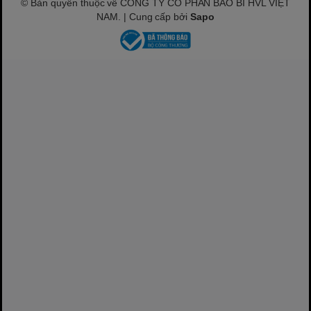
© Bản quyền thuộc về CÔNG TY CỔ PHẦN BAO BÌ HVL VIỆT
NAM. | Cung cấp bởi
Sapo