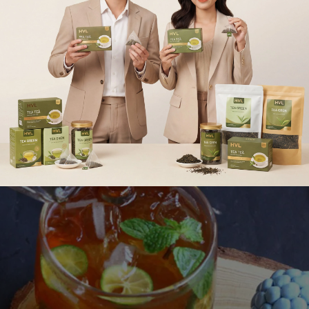
eo ý muốn. Khuấy đều để đường tan hoàn toàn.
ể hương vị thêm tươi mát.
trà tắc ngon hơn