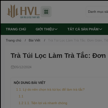
TRANG CHỦ
GIỚI THIỆU
TẤT CẢ SẢN PHẨM
Trang chủ
/
Bài Viết
/
Trà Túi Lọc Làm Trà Tắc: Đơn Giản, Ti
Trà Túi Lọc Làm Trà Tắc: Đơn
05/12/2024
NỘI DUNG BÀI VIẾT
1. Lý do nên chọn trà túi lọc để làm trà tắc?
1.1. Tiện lợi và nhanh chóng