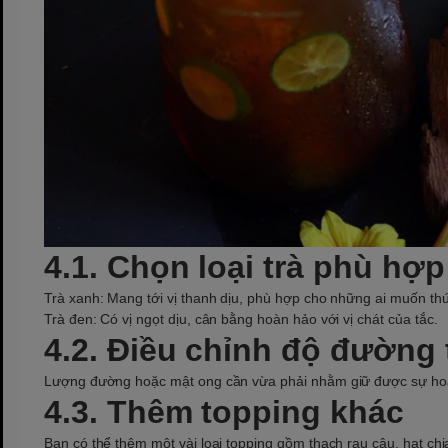
4.1. Chọn loại trà phù hợp
Trà xanh: Mang tới vị thanh dịu, phù hợp cho những ai muốn t
Trà đen: Có vị ngọt dịu, cân bằng hoàn hảo với vị chát của tắc.
4.2. Điều chỉnh độ đường
Lượng đường hoặc mật ong cần vừa phải nhằm giữ được sự hoà q
4.3. Thêm topping khác
Bạn có thể thêm một vài loại topping gồm thạch rau câu, hạt chia