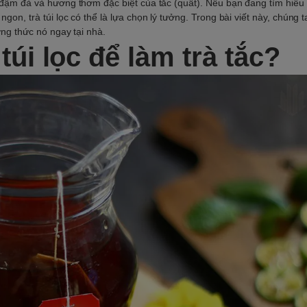
t đậm đà và hương thơm đặc biệt của tắc (quất). Nếu bạn đang tìm hiểu
gon, trà túi lọc có thể là lựa chọn lý tưởng. Trong bài viết này, chúng 
ởng thức nó ngay tại nhà.
túi lọc để làm trà tắc?