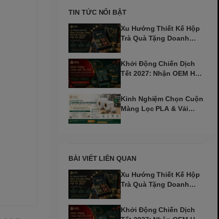
TIN TỨC NỔI BẬT
Xu Hướng Thiết Kế Hộp
Trà Quà Tặng Doanh
Nghiệp Dịp Tết 2027
Khởi Động Chiến Dịch
Tết 2027: Nhận OEM Hộp
Trà Đinh Mùi Sớm
Kinh Nghiệm Chọn Cuộn
Màng Lọc PLA & Vải
Không Dệt Cho Máy Tự
Động
BÀI VIẾT LIÊN QUAN
Xu Hướng Thiết Kế Hộp
Trà Quà Tặng Doanh
Nghiệp Dịp Tết 2027
Khởi Động Chiến Dịch