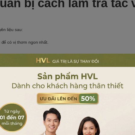
uẩn bị cách làm trà tắc 
ên liệu sau:
 để có vị thơm ngon nhất.
n giản với trà túi lọc
để nước ở nhiệt độ khoảng 80-90 độ C.
 này giúp trà toả trọn vẹn hương vị mà lại không bị gắt.
át tắc tươi để pha ly trà.