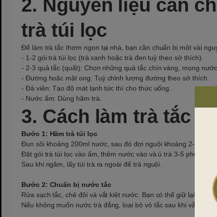
2. Nguyên liệu cần ch
trà túi lọc
Để làm trà tắc thơm ngon tại nhà, bạn cần chuẩn bị một vài nguy
- 1-2 gói trà túi lọc (trà xanh hoặc trà đen tuỳ theo sở thích).
- 2-3 quả tắc (quất): Chọn những quả tắc chín vàng, mọng nước
- Đường hoặc mật ong: Tuỳ chỉnh lượng đường theo sở thích.
- Đá viên: Tạo độ mát lạnh tức thì cho thức uống.
- Nước ấm: Dùng hãm trà.
3. Cách làm trà tắc đơ
Bước 1: Hãm trà túi lọc
Đun sôi khoảng 200ml nước, sau đó đợi nguội khoảng 2-3 phút 
Đặt gói trà túi lọc vào ấm, thêm nước vào và ủ trà 3-5 phút. Điều
Sau khi ngâm, lấy túi trà ra ngoài để trà nguội.
Bước 2: Chuẩn bị nước tắc
Rửa sạch tắc, chẻ đôi và vắt kiệt nước. Bạn có thể giữ lại những l
Nếu không muốn nước trà đắng, loại bỏ vỏ tắc sau khi vắt.