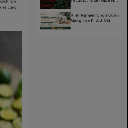
Tết 2027: Nhận OEM Hộp
 cách làm
Trà Đinh Mùi Sớm
ta sẽ cùng
Kinh Nghiệm Chọn Cuộn
Màng Lọc PLA & Vải
Không Dệt Cho Máy Tự
Động