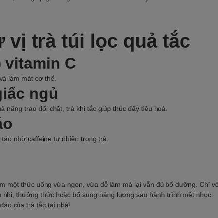
 vị trà túi lọc quả tắc
p vitamin C
và làm mát cơ thể.
 giấc ngủ
 năng trao đổi chất, trà khi tắc giúp thúc đẩy tiêu hoá.
áo
 táo nhờ caffeine tự nhiên trong trà.
n tìm một thức uống vừa ngon, vừa dễ làm mà lại vẫn đủ bổ dưỡng. Chỉ vớ
m nhi, thưởng thức hoặc bổ sung năng lượng sau hành trình mệt nhọc.
o của trà tắc tại nhà!