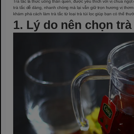
Trà tắc là thức uống thân quen, được yêu thích với vị chua ngọ
trà tắc dễ dàng, nhanh chóng mà lại vẫn giữ trọn hương vị thơm n
khám phá cách làm trà tắc từ loại trà túi lọc giúp bạn có thể thư
1. Lý do nên chọn trà 