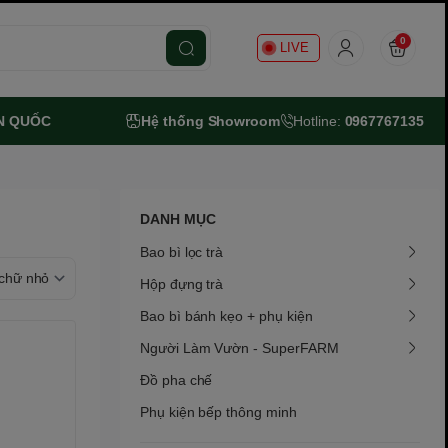
0
LIVE
N QUỐC
Hệ thống Showroom
Hotline:
0967767135
DANH MỤC
Bao bì lọc trà
Hộp đựng trà
Bao bì bánh kẹo + phụ kiện
Người Làm Vườn - SuperFARM
Đồ pha chế
Phụ kiện bếp thông minh