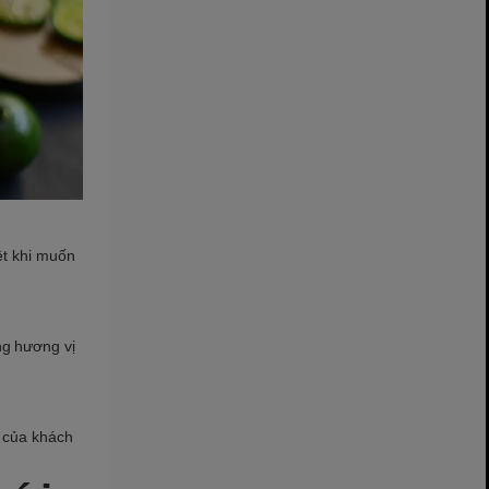
ệt khi muốn
ng hương vị
u của khách