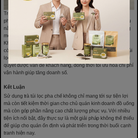
Trong một vài năm gần đây, xu hướng sử dụng trà túi lọc
pha chế đã tăng đáng kể tại các quán cafe và trà sữa. Điều
này phản ánh sự dịch chuyển trong hành vi tiêu dùng cùng
mong muốn cao hơn về sự tiện lợi và chất lượng.
Khách hàng hiện nay không chỉ quan tâm về hương vị mà
còn đòi hỏi cao sự chu đáo và tận tình trong phục vụ. Trà túi
lọc pha chế có thể là giải pháp hoàn hảo để giúp quán giải
quyết được vấn đề khách hàng, đồng thời tối ưu hoá chi phí
vận hành giúp tăng doanh số.
Kết Luận
Sử dụng trà túi lọc pha chế không chỉ mang tới sự tiện lợi
mà còn tiết kiệm thời gian cho chủ quán kinh doanh đồ uống
mà còn góp phần nâng cao chất lượng phục vụ. Với nhiều
tiện ích nổi bật, đây thực sự là một giải pháp không thể thiếu
để giúp cho quán ổn định và phát triển trong thời buổi cạnh
tranh hiện nay.