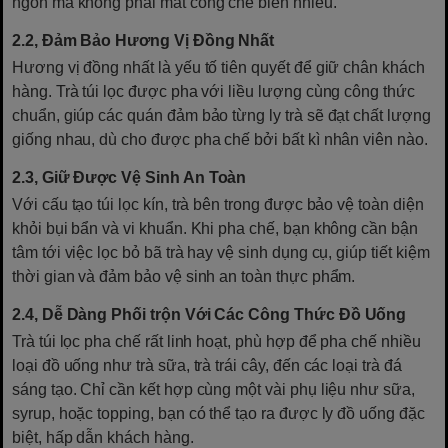
ngon mà không phải mất công chế biến nhiều.
2.2, Đảm Bảo Hương Vị Đồng Nhất
Hương vị đồng nhất là yếu tố tiên quyết để giữ chân khách
hàng. Trà túi lọc được pha với liều lượng cùng công thức
chuẩn, giúp các quán đảm bảo từng ly trà sẽ đạt chất lượng
giống nhau, dù cho được pha chế bởi bất kì nhân viên nào.
2.3, Giữ Được Vệ Sinh An Toàn
Với cấu tạo túi lọc kín, trà bên trong được bảo vệ toàn diện
khỏi bụi bẩn và vi khuẩn. Khi pha chế, bạn không cần bận
tâm tới việc lọc bỏ bã trà hay vệ sinh dụng cụ, giúp tiết kiệm
thời gian và đảm bảo vệ sinh an toàn thực phẩm.
2.4, Dễ Dàng Phối trộn Với Các Công Thức Đồ Uống
Trà túi lọc pha chế rất linh hoạt, phù hợp để pha chế nhiều
loại đồ uống như trà sữa, trà trái cây, đến các loại trà đá
sáng tạo. Chỉ cần kết hợp cùng một vài phụ liệu như sữa,
syrup, hoặc topping, bạn có thể tạo ra được ly đồ uống đặc
biệt, hấp dẫn khách hàng.