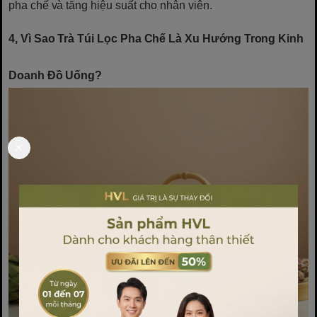
pha chế và tăng hiệu suất cho nhân viên.
4, Vì Sao Trà Túi Lọc Pha Chế Là Xu Hướng Trong Kinh
Doanh Đồ Uống?