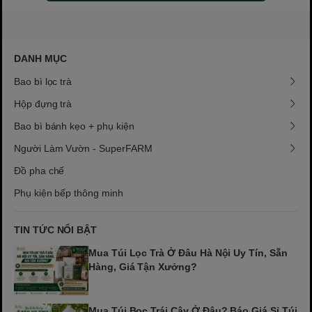
DANH MỤC
Bao bì lọc trà
Hộp đựng trà
Bao bì bánh kẹo + phụ kiện
Người Làm Vườn - SuperFARM
Đồ pha chế
Phụ kiện bếp thông minh
TIN TỨC NỔI BẬT
Mua Túi Lọc Trà Ở Đâu Hà Nội Uy Tín, Sẵn
Hàng, Giá Tận Xưởng?
Mua Túi Bọc Trái Cây Ở Đâu? Báo Giá Sỉ Túi