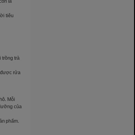
còn là
ời tiêu
 trồng trà
ẽ được rửa
khô. Mỗi
 dưỡng của
sản phẩm.