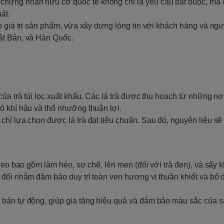
hứng nhận hữu cơ quốc tế không chỉ là yêu cầu bắt buộc, mà 
ất.
o giá trị sản phẩm, vừa xây dựng lòng tin với khách hàng và ngư
ật Bản, và Hàn Quốc.
ủa trà túi lọc xuất khẩu. Các lá trà được thu hoạch từ những nơi
ó khí hậu và thổ nhưỡng thuận lợi.
chỉ lựa chọn được lá trà đạt tiêu chuẩn. Sau đó, nguyên liệu s
heo bao gồm làm héo, sơ chế, lên men (đối với trà đen), và sấy 
 đối nhằm đảm bảo duy trì toàn vẹn hương vị thuần khiết và bổ
 bán tự động, giúp gia tăng hiệu quả và đảm bảo màu sắc của 