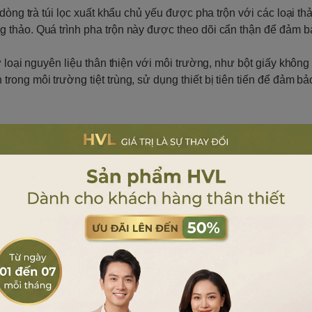
dòng trà túi lọc xuất khẩu chủ yếu được pha trộn với các loại t
 thảo. Quá trình pha trộn này được theo dõi cẩn thận để đảm 
 loại nguyên liệu thân thiện với môi trường, như bột giấy không 
ong môi trường tiệt trùng, sử dụng thiết bị tiên tiến để đảm b
 bước kiểm định chất lượng gắt gao. Các chỉ tiêu bao gồm độ pH, 
uẩn quốc tế.
nic, EU Organic, hoặc JAS (Nhật Bản) để được phép xuất khẩu t
 kỹ càng để đảm bảo sản phẩm nguyên vẹn suốt quá trình vận ch
được in đầy đủ trên bao bì, đảm bảo sự minh bạch và tiện dụng 
ệt Nam