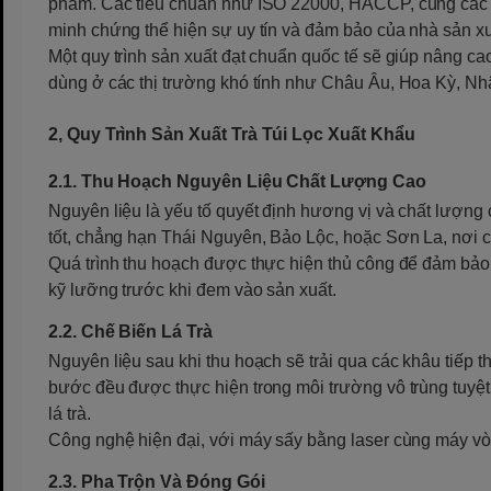
phẩm. Các tiêu chuẩn như ISO 22000, HACCP, cùng các c
minh chứng thể hiện sự uy tín và đảm bảo của nhà sản xu
Một quy trình sản xuất đạt chuẩn quốc tế sẽ giúp nâng ca
dùng ở các thị trường khó tính như Châu Âu, Hoa Kỳ, Nh
2, Quy Trình Sản Xuất Trà Túi Lọc Xuất Khẩu
2.1. Thu Hoạch Nguyên Liệu Chất Lượng Cao
Nguyên liệu là yếu tố quyết định hương vị và chất lượng c
tốt, chẳng hạn Thái Nguyên, Bảo Lộc, hoặc Sơn La, nơi c
Quá trình thu hoạch được thực hiện thủ công để đảm bảo 
kỹ lưỡng trước khi đem vào sản xuất.
2.2. Chế Biến Lá Trà
Nguyên liệu sau khi thu hoạch sẽ trải qua các khâu tiếp t
bước đều được thực hiện trong môi trường vô trùng tuyệt
lá trà.
Công nghệ hiện đại, với máy sấy bằng laser cùng máy vò
2.3. Pha Trộn Và Đóng Gói