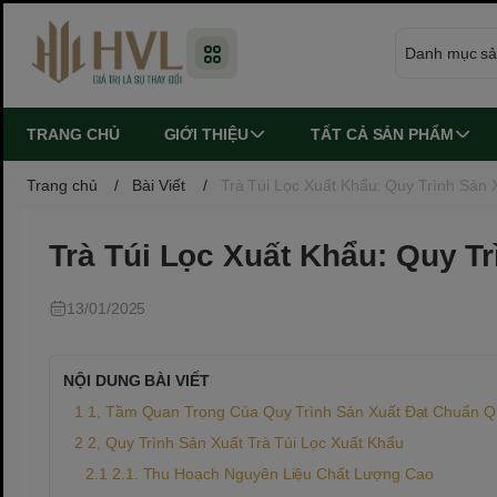
TRANG CHỦ
GIỚI THIỆU
TẤT CẢ SẢN PHẨM
Trang chủ
/
Bài Viết
/
Trà Túi Lọc Xuất Khẩu: Quy Trình Sản
Trà Túi Lọc Xuất Khẩu: Quy T
13/01/2025
NỘI DUNG BÀI VIẾT
1, Tầm Quan Trọng Của Quy Trình Sản Xuất Đạt Chuẩn 
2, Quy Trình Sản Xuất Trà Túi Lọc Xuất Khẩu
2.1. Thu Hoạch Nguyên Liệu Chất Lượng Cao