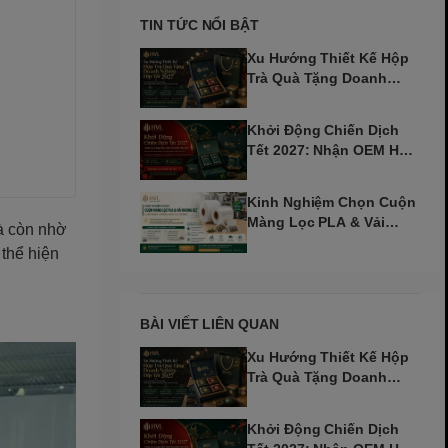
TIN TỨC NỔI BẬT
Xu Hướng Thiết Kế Hộp
Trà Quà Tặng Doanh
Nghiệp Dịp Tết 2027
Khởi Động Chiến Dịch
Tết 2027: Nhận OEM Hộp
Trà Đinh Mùi Sớm
Kinh Nghiệm Chọn Cuộn
Màng Lọc PLA & Vải
mà còn nhờ
Không Dệt Cho Máy Tự
 thể hiện
Động
BÀI VIẾT LIÊN QUAN
Xu Hướng Thiết Kế Hộp
Trà Quà Tặng Doanh
Nghiệp Dịp Tết 2027
Khởi Động Chiến Dịch