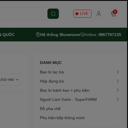
0
LIVE
N QUỐC
Hệ thống Showroom
Hotline:
0967767135
DANH MỤC
Bao bì lọc trà
Hộp đựng trà
Bao bì bánh kẹo + phụ kiện
Người Làm Vườn - SuperFARM
Đồ pha chế
Phụ kiện bếp thông minh