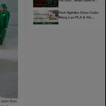
Tết 2027: Nhận OEM Hộp
Trà Đinh Mùi Sớm
Kinh Nghiệm Chọn Cuộn
Màng Lọc PLA & Vải
Không Dệt Cho Máy Tự
Động
n toàn thực