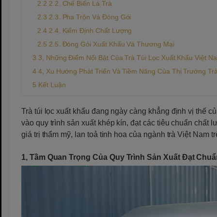
2.2. Chế Biến Lá Trà
2.3. Pha Trộn Và Đóng Gói
2.4. Kiểm Định Chất Lượng
2.5. Đóng Gói Xuất Khẩu Và Thương Mại
3, Những Điểm Nổi Bật Của Trà Túi Lọc Xuất Khẩu Việt N
4, Xu Hướng Phát Triển Và Tiềm Năng Của Thị Trường Trà
Kết Luận
Trà túi lọc xuất khẩu đang ngày càng khẳng định vị thế củ
vào quy trình sản xuất khép kín, đạt các tiêu chuẩn chất 
giá trị thẩm mỹ, lan toả tinh hoa của ngành trà Việt Nam t
1, Tầm Quan Trọng Của Quy Trình Sản Xuất Đạt Chu