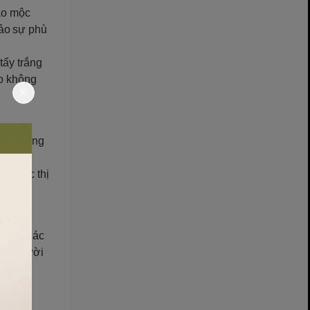
hảo mộc
bảo sự phù
tẩy trắng
ảo không
hàm lượng
ại các thị
uyển. Các
cho người