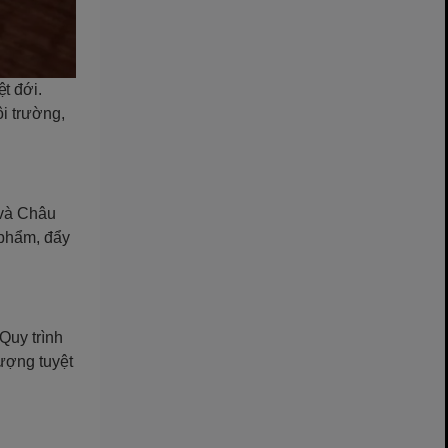
t đới.
i trường,
 và Châu
 phẩm, đẩy
Quy trình
lượng tuyệt