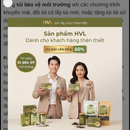
dụng
túi bảo vệ môi trường
với các chương trình
khuyến mãi, đổi túi cũ lấy túi mới, hoặc tặng túi tái sử
dụng có in logo thương hiệu. Những hành động nhỏ
như vậy không chỉ gia tăng độ nhận diện thương
hiệu, mà còn tạo ra sự lan tỏa mạnh mẽ trong cộng
đồng.
Kết luận
Việc sử dụng
túi bảo vệ môi trường
không chỉ đơn
thuần là một giải pháp thay thế bao bì, mà còn là
tuyên ngôn về trách nhiệm xã hội và cam kết phát
triển bền vững của doanh nghiệp. Trong thời đại mà
người tiêu dùng ngày càng quan tâm đến yếu tố đạo
đức và môi trường, việc lựa chọn con đường xanh
sẽ giúp doanh nghiệp không chỉ tạo dựng hình ảnh
tích cực mà còn đứng vững và phát triển mạnh mẽ
trong tương lai. Đây chính là lúc các doanh nghiệp