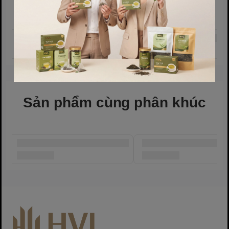
* CHÚ Ý: SP hoa cúc, mặt cười 19x29+4, giáng sinh 16x24, giáng
sinh 13x27 CÓ KÈM DÂY BUỘC
SP 15X25+6 KHÔNG CÓ DÂY BUỘC
* Đặc điểm nổi bật Túi đựng
thực phẩm
Sản phẩm cùng phân khúc
- Được làm bằng chất liệu nhựa an toàn thực phẩm, an toàn cho
sức khỏe và thân thiện với môi trường
- Túi đựng bánh kẹo, quà tặng được thiết kế nhỏ gọn, xinh xắn
- Chất liệu cao cấp, an toàn, bền bỉ, chống thấm nước và chống ăn
mòn
- Là sản phẩm lý tưởng để gói bánh kẹo, quà tặng hay những phụ
kiện nhỏ tặng người thân, bạn bè, người yêu,….