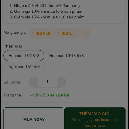
1. Nhập mã HVL50 thêm 5% đơn hàng
2. Giảm giá 10% khi mua từ 5 sản phẩm
3. Giảm giá 15% khi mua từ 10 sản phẩm
Mã giảm giá
EGA50
EGAT10
Phân loại
Hoa cúc 15*23+3
Hoa cúc 10*15,5+3
Ngôi sao 15*25+3
Số lượng
Trạng thái
còn 293 sản phẩm
THÊM VÀO GIỎ
MUA NGAY
Giao hàng tận nơi hoặc nhận
tại cửa hàng