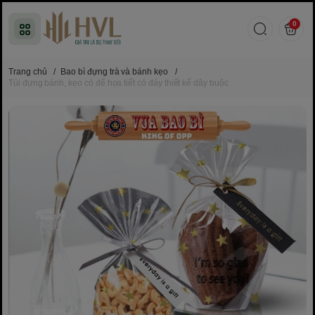
0
Trang chủ
/
Bao bì đựng trà và bánh kẹo
/
Túi đựng bánh, kẹo có đế họa tiết có đáy thiết kế dây buộc