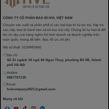
CÔNG TY CỔ PHẦN BAO BÌ HVL VIỆT NAM
Chuyên sản xuất và phân phối sỉ các loại bao bì túi lọc trà, hộp trà
cao cấp, bao bì bánh kẹo và túi bọc trái cây. Chúng tôi tự hào là đối
tác tin cậy của hàng nghìn hộ kinh doanh và doanh nghiệp trên
toàn quốc, mang đế bền, đẹp, tối ưu chi phí.
Mã số thuế: 0109983460
Địa chỉ
Số 31 ngách 16 ngõ 66 Ngọc Thụy, phường Bồ Đề, thành
phố Hà Nội
Hotline
0967767135
Email
hvlcompany2021@gmail.com
Mạng xã hội